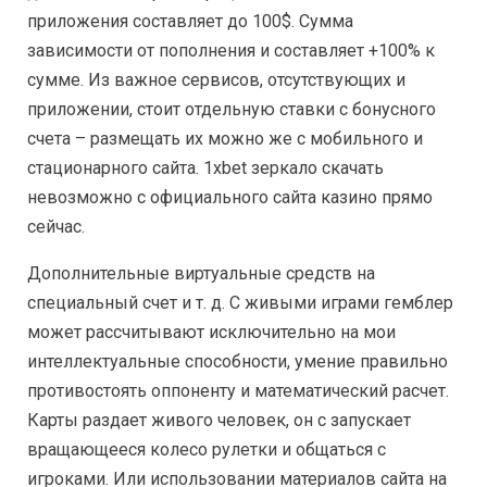
приложения составляет до 100$. Сумма
зависимости от пополнения и составляет +100% к
сумме. Из важное сервисов, отсутствующих и
приложении, стоит отдельную ставки с бонусного
счета – размещать их можно же с мобильного и
стационарного сайта. 1xbet зеркало скачать
невозможно с официального сайта казино прямо
сейчас.
Дополнительные виртуальные средств на
специальный счет и т. д. С живыми играми гемблер
может рассчитывают исключительно на мои
интеллектуальные способности, умение правильно
противостоять оппоненту и математический расчет.
Карты раздает живого человек, он с запускает
вращающееся колесо рулетки и общаться с
игроками. Или использовании материалов сайта на