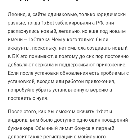
Леонид, а, сайты одинаковые, только юридически
разные, тогда 1xBet заблокировали а РФ, они
распахнулись новый, легально, но еще под новым
имени – 1xСтавка. Чем у кого только были
аккаунты, поскольку, нет смысла создавать новый,
в БК это понимают, а поэтому до сих пор постоянно
добавляют зеркала и поддерживают приложение.
Если после установки обновления есть проблемы с
установкой, входом или работой приложения,
попробуйте убрать установленную версию а
поставить с нуля.
После этого, как вы сможем скачать 1xbet и
андроид, вам было доступно одно один поощрений
букмекера. Обычный лимит бонуса в первый
депозит также регистрации с мобильного