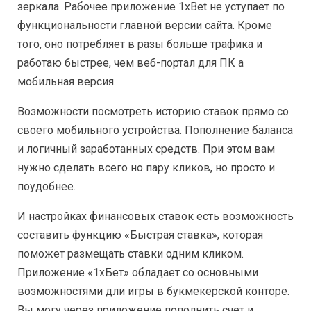
зеркала. Рабочее приложение 1xBet не уступает по
функциональности главной версии сайта. Кроме
того, оно потребляет в разы больше трафика и
работаю быстрее, чем веб-портал для ПК а
мобильная версия.
Возможности посмотреть историю ставок прямо со
своего мобильного устройства. Пополнение баланса
и логичный заработанных средств. При этом вам
нужно сделать всего но пару кликов, но просто и
поудобнее.
И настройках финансовых ставок есть возможность
составить функцию «Быстрая ставка», которая
поможет размещать ставки одним кликом.
Приложение «1хБет» обладает со основными
возможностями дли игры в букмекерской конторе.
Вы могу через приложение пополнить счет и