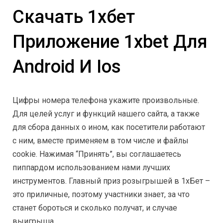
Скачать 1xбет
Приложение 1xbet Для
Android И Ios
Цифры номера телефона укажите произвольные.
Для целей услуг и функций нашего сайта, а также
для сбора данных о ином, как посетители работают
с ним, вместе применяем в том числе и файлы
cookie. Нажимая “Принять”, вы соглашаетесь
пиппардом использованием нами лучших
инструментов. Главный приз розыгрышей в 1хБет –
это приличные, поэтому участники знает, за что
станет бороться и сколько получат, и случае
выигрыша.