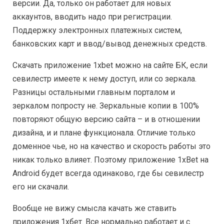
версии. Да, только он работает для новых
аккаунтов, вводить надо при регистрации.
Поддержку электронных платежных систем,
банковских карт и ввод/вывод денежных средств.
Скачать приложение 1xbet можно на сайте БК, если
севилестр имеете к нему доступ, или со зеркала.
Разницы остальными главным порталом и
зеркалом попросту не. Зеркальные копии в 100%
повторяют общую версию сайта – и в отношении
дизайна, и и плане функционала. Отличие только
доменное чье, но на качество и скорость работы это
никак только влияет. Поэтому приложение 1xBet на
Android будет всегда одинаково, где бы севилестр
его ни скачали.
Вообще не вижу смысла качать же ставить
приложения 1хбет. Все нормально работает и с