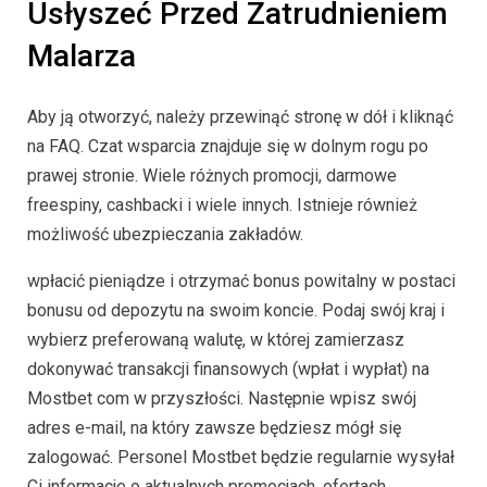
Usłyszeć Przed Zatrudnieniem
Malarza
Aby ją otworzyć, należy przewinąć stronę w dół i kliknąć
na FAQ. Czat wsparcia znajduje się w dolnym rogu po
prawej stronie. Wiele różnych promocji, darmowe
freespiny, cashbacki i wiele innych. Istnieje również
możliwość ubezpieczania zakładów.
wpłacić pieniądze i otrzymać bonus powitalny w postaci
bonusu od depozytu na swoim koncie. Podaj swój kraj i
wybierz preferowaną walutę, w której zamierzasz
dokonywać transakcji finansowych (wpłat i wypłat) na
Mostbet com w przyszłości. Następnie wpisz swój
adres e-mail, na który zawsze będziesz mógł się
zalogować. Personel Mostbet będzie regularnie wysyłał
Ci informacje o aktualnych promocjach, ofertach