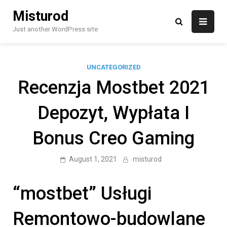
Skip
Misturod
to
content
Just another WordPress site
UNCATEGORIZED
Recenzja Mostbet 2021
Depozyt, Wypłata I
Bonus Creo Gaming
August 1, 2021
misturod
“mostbet” Usługi
Remontowo-budowlane