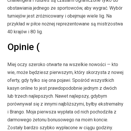
Challengera i futures są czasami ograniczone tylko do
obstawiania jednego ze sportowców, aby wygrać. Wybór
turniejów jest zróżnicowany i obejmuje wiele lig. Na
przykład w piłce nożnej reprezentowane są mistrzostwa
40 krajów i 80 lig.
Opinie (
Miej oczy szeroko otwarte na wszelkie nowości — kto
wie, może będziesz pierwszym, który skorzysta z nowej
oferty, gdy tylko się ona pojawi. Spośród wszystkich
kasyn online to jest prawdopodobnie jednym z dwóch
lub trzech najlepszych. Nawet najlepszy, gdybym
porównywał się z innymi najbliższymi, byłby ekstremalny
i Brango. Moja pierwsza wypłata od nich pochodziła z
darmowego żetonu bonusowego na moim koncie.
Zostały bardzo szybko wypłacone w ciągu godziny.