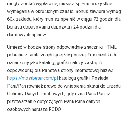
mogły zostać wypłacone, musisz spełnić wszystkie
wymagania w określonym czasie. Bonus zawiera wymóg
60x zakładu, który musisz spełnić w ciągu 72 godzin dla
bonusu dopasowania depozytu i 24 godzin dla
darmowych spinów.
Umieść w kodzie strony odpowiednie znaczniki HTML
pobrane z ramki znajdującej się poniżej. Fragment kodu
oznaczony jako katalog_grafiki należy zastąpić
odpowiednią dla Państwa strony internetowej nazwą
https://mostbeter.com/pl
katalogu grafiki. Posiada
Pani/Pan również prawo do wniesienia skargi do Urzędu
Ochrony Danych Osobowych, gdy uzna Pani/Pan, iż
przetwarzanie dotyczących Pani/Pana danych
osobowych narusza RODO.