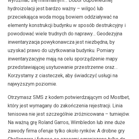
wyróżniać się minimalnym… Dobór odpowiedniej
hydroizolacji jest bardzo ważny – wilgoć lub
przeciekająca woda mogą bowiem oddziaływać na
elementy konstrukcji budynku w sposób destrukcyjny i
powodować wiele trudnych do naprawy… Geodezyjna
inwentaryzacja powykonawcza jest niezbędna, by
uzyskać prawo do użytkowania budynku. Pomiary
inwentaryzacyjne mają na celu sporządzenie mapy
przedstawiającej usytuowanie przestrzenne oraz…
Korzystamy z ciasteczek, aby świadczyć usługi na
najwyższym poziomie.
Otrzymasz SMS z kodem potwierdzającym od Mostbet,
który jest wymagany do zakończenia rejestracji. Linia
tenisowa nie jest szczególnie zróżnicowana – turniejów.
Na ważną grę Roland Garros, Wimbledon lub inne duże
zawody firma oferuje tylko około rynków. A drobne gry