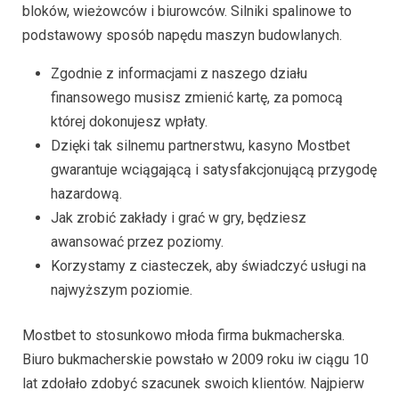
bloków, wieżowców i biurowców. Silniki spalinowe to
podstawowy sposób napędu maszyn budowlanych.
Zgodnie z informacjami z naszego działu
finansowego musisz zmienić kartę, za pomocą
której dokonujesz wpłaty.
Dzięki tak silnemu partnerstwu, kasyno Mostbet
gwarantuje wciągającą i satysfakcjonującą przygodę
hazardową.
Jak zrobić zakłady i grać w gry, będziesz
awansować przez poziomy.
Korzystamy z ciasteczek, aby świadczyć usługi na
najwyższym poziomie.
Mostbet to stosunkowo młoda firma bukmacherska.
Biuro bukmacherskie powstało w 2009 roku iw ciągu 10
lat zdołało zdobyć szacunek swoich klientów. Najpierw