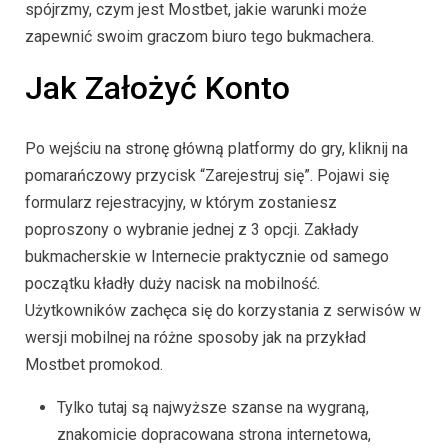
spójrzmy, czym jest Mostbet, jakie warunki może
zapewnić swoim graczom biuro tego bukmachera.
Jak Założyć Konto
Po wejściu na stronę główną platformy do gry, kliknij na
pomarańczowy przycisk “Zarejestruj się”. Pojawi się
formularz rejestracyjny, w którym zostaniesz
poproszony o wybranie jednej z 3 opcji. Zakłady
bukmacherskie w Internecie praktycznie od samego
początku kładły duży nacisk na mobilność.
Użytkowników zachęca się do korzystania z serwisów w
wersji mobilnej na różne sposoby jak na przykład
Mostbet promokod.
Tylko tutaj są najwyższe szanse na wygraną,
znakomicie dopracowana strona internetowa,