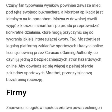
Czujny fan typowania wyników powinien zawsze mieć
pod ręką swojego bukmachera, a Mostbet aplikacja jest
idealnym na to sposobem. Można w dowolnej chwili
wyjąć z kieszeni smartfon i po prostu przeprowadzić
konkretne działania, które mogą przyczynić się do
wygrania jakiejś interesującej kwoty. Tak, Mostbet jest
legalną platformą zakładów sportowych i kasyna online
licencjonowaną przez Curacao eGaming Authority, co
czyni ją jedną z bezpieczniejszych stron hazardowych
online. Aby dowiedzieć się więcej o pełnej ofercie
zakładów sportowych Mostbet, przeczytaj naszą
bezstronną recenzję.
Firmy
Zapewnieniu ogółowi społeczeństwa powszechnego i