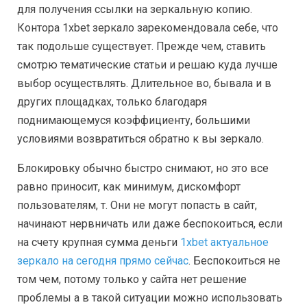
для получения ссылки на зеркальную копию.
Контора 1xbet зеркало зарекомендовала себе, что
так подольше существует. Прежде чем, ставить
смотрю тематические статьи и решаю куда лучше
выбор осуществлять. Длительное во, бывала и в
других площадках, только благодаря
поднимающемуся коэффициенту, большими
условиями возвратиться обратно к вы зеркало.
Блокировку обычно быстро снимают, но это все
равно приносит, как минимум, дискомфорт
пользователям, т. Они не могут попасть в сайт,
начинают нервничать или даже беспокоиться, если
на счету крупная сумма деньги
1xbet актуальное
зеркало на сегодня прямо сейчас
. Беспокоиться не
том чем, потому только у сайта нет решение
проблемы а в такой ситуации можно использовать