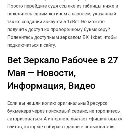
Просто перейдите судя ссылке из таблицы ниже и
поленитесь своим логином а паролем, указанный
также создании аккаунта а 1xBet. Не можете
получить доступ ко проверенному букмекеру?
Поленитесь доступным зеркалом БК 1xbet, чтобы
подключиться к сайту.
Bet Зеркало Рабочее в 27
Мая — Новости,
Информация, Видео
Если вы нашли копию оригинальный ресурса
букмекера через поисковый сервис, не торопитесь
авторизоваться. А интернете хватает «фишинговых»
сайтов, которые собирают данные пользователя.