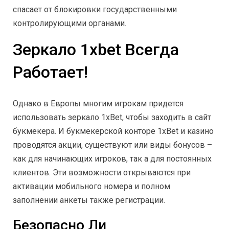
спасает от блокировки государственными
контролирующими органами.
Зеркало 1xbet Всегда
Работает!
Однако в Европы многим игрокам придется
использовать зеркало 1xBet, чтобы заходить в сайт
букмекера. И букмекерской конторе 1xBet и казино
проводятся акции, существуют или виды бонусов –
как для начинающих игроков, так а для постоянных
клиентов. Эти возможности открываются при
активации мобильного номера и полном
заполнении анкеты также регистрации.
Безопасно Ли