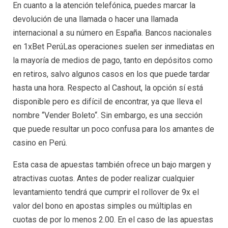
En cuanto a la atención telefónica, puedes marcar la
devolución de una llamada o hacer una llamada
internacional a su número en España. Bancos nacionales
en 1xBet PerúLas operaciones suelen ser inmediatas en
la mayoría de medios de pago, tanto en depósitos como
en retiros, salvo algunos casos en los que puede tardar
hasta una hora. Respecto al Cashout, la opción sí está
disponible pero es difícil de encontrar, ya que lleva el
nombre “Vender Boleto“. Sin embargo, es una sección
que puede resultar un poco confusa para los amantes de
casino en Perú.
Esta casa de apuestas también ofrece un bajo margen y
atractivas cuotas. Antes de poder realizar cualquier
levantamiento tendrá que cumprir el rollover de 9x el
valor del bono en apostas simples ou múltiplas en
cuotas de por lo menos 2.00. En el caso de las apuestas