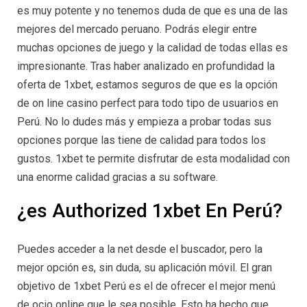
es muy potente y no tenemos duda de que es una de las
mejores del mercado peruano. Podrás elegir entre
muchas opciones de juego y la calidad de todas ellas es
impresionante. Tras haber analizado en profundidad la
oferta de 1xbet, estamos seguros de que es la opción
de on line casino perfect para todo tipo de usuarios en
Perú. No lo dudes más y empieza a probar todas sus
opciones porque las tiene de calidad para todos los
gustos. 1xbet te permite disfrutar de esta modalidad con
una enorme calidad gracias a su software.
¿es Authorized 1xbet En Perú?
Puedes acceder a la net desde el buscador, pero la
mejor opción es, sin duda, su aplicación móvil. El gran
objetivo de 1xbet Perú es el de ofrecer el mejor menú
de ocio online que le sea posible. Esto ha hecho que