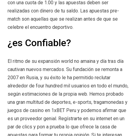
con una cuota de 1.00 y las apuestas deben ser
realizadas con dinero de tu saldo. Las apuestas pre-
match son aquellas que se realizan antes de que se
celebre el encuentro deportivo.
¿es Confiable?
El ritmo de su expansión world no amaina y día tras día
cautivan nuevos mercados. Su fundación se remonta a
2007 en Rusia, y su éxito le ha permitido reclutar
alrededor de four hundred mil usuarios en todo el mundo,
según estimaciones de la propia web. Hemos probado
una gran multitud de deportes, e-sports, tragamonedas y
juegos de casino en 1xBET Peru y podemos afirmar que
es un proveedor genial. Regístrarte en su internet en un
par de clics y pon a prueba lo que ofrece la casa de
apuestas para formar tu propia opinión. Si te interesan