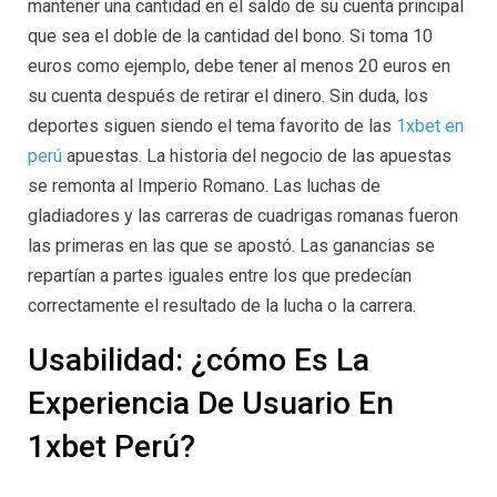
mantener una cantidad en el saldo de su cuenta principal
que sea el doble de la cantidad del bono. Si toma 10
euros como ejemplo, debe tener al menos 20 euros en
su cuenta después de retirar el dinero. Sin duda, los
deportes siguen siendo el tema favorito de las
1xbet en
perú
apuestas. La historia del negocio de las apuestas
se remonta al Imperio Romano. Las luchas de
gladiadores y las carreras de cuadrigas romanas fueron
las primeras en las que se apostó. Las ganancias se
repartían a partes iguales entre los que predecían
correctamente el resultado de la lucha o la carrera.
Usabilidad: ¿cómo Es La
Experiencia De Usuario En
1xbet Perú?