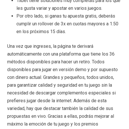
1xbet tiene soluciones muy completas para los que
les gusta variar y apostar en varios juegos.
Por otro lado, si ganas tu apuesta gratis, deberás
cumplir un rollover de 3x en cuotas mayores a 1.50
en los próximos 15 días.
Una vez que ingreses, la página te derivará
automáticamente con una plataforma que tiene los 36
métodos disponibles para hacer un retiro. Todos
disponibles para jugar en versión demo y por supuesto
con dinero actual. Grandes y pequeños, todos unidos,
para garantizar calidad y seguridad en tu juego sin la
necesidad de descargar complementos especiales si
prefieres jugar desde la internet. Además de esta
variedad, hay que destacar también la calidad de sus
propuestas en vivo. Gracias a ellas, podrás mejorar al
máximo la emoción de tu juego y los premios