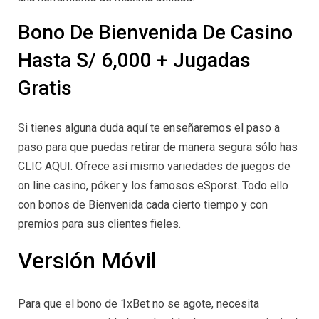
Bono De Bienvenida De Casino
Hasta S/ 6,000 + Jugadas
Gratis
Si tienes alguna duda aquí te enseñaremos el paso a
paso para que puedas retirar de manera segura sólo has
CLIC AQUI. Ofrece así mismo variedades de juegos de
on line casino, póker y los famosos eSporst. Todo ello
con bonos de Bienvenida cada cierto tiempo y con
premios para sus clientes fieles.
Versión Móvil
Para que el bono de 1xBet no se agote, necesita