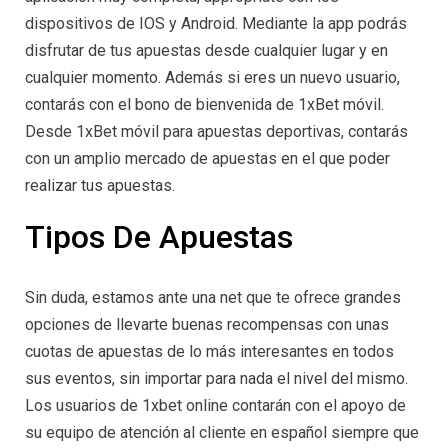
dispositivos de IOS y Android. Mediante la app podrás
disfrutar de tus apuestas desde cualquier lugar y en
cualquier momento. Además si eres un nuevo usuario,
contarás con el bono de bienvenida de 1xBet móvil.
Desde 1xBet móvil para apuestas deportivas, contarás
con un amplio mercado de apuestas en el que poder
realizar tus apuestas.
Tipos De Apuestas
Sin duda, estamos ante una net que te ofrece grandes
opciones de llevarte buenas recompensas con unas
cuotas de apuestas de lo más interesantes en todos
sus eventos, sin importar para nada el nivel del mismo.
Los usuarios de 1xbet online contarán con el apoyo de
su equipo de atención al cliente en español siempre que