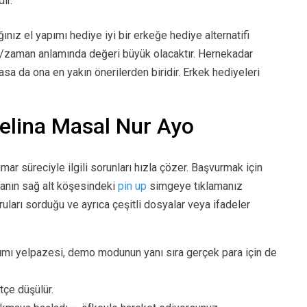
ır.
ınız el yapımı hediye iyi bir erkeğe hediye alternatifi
k/zaman anlamında değeri büyük olacaktır. Hernekadar
sa da ona en yakın önerilerden biridir. Erkek hediyeleri
elina Masal Nur Ayo
mar süreciyle ilgili sorunları hızla çözer. Başvurmak için
anın sağ alt köşesindeki
pin up
simgeye tıklamanız
ruları sorduğu ve ayrıca çeşitli dosyalar veya ifadeler
lımı yelpazesi, demo modunun yanı sıra gerçek para için de
tçe düşülür.