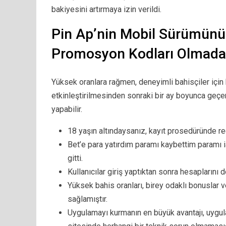
bakiyesini artırmaya izin verildi.
Pin Ap’nin Mobil Sürümünü
Promosyon Kodları Olmadan
Yüksek oranlara rağmen, deneyimli bahisçiler için 
etkinleştirilmesinden sonraki bir ay boyunca geçerl
yapabilir.
18 yaşın altındaysanız, kayıt prosedüründe r
Bet’e para yatırdım paramı kaybettim paramı
gitti.
Kullanıcılar giriş yaptıktan sonra hesaplarını 
Yüksek bahis oranları, birey odaklı bonuslar ve 
sağlamıştır.
Uygulamayı kurmanın en büyük avantajı, uygula