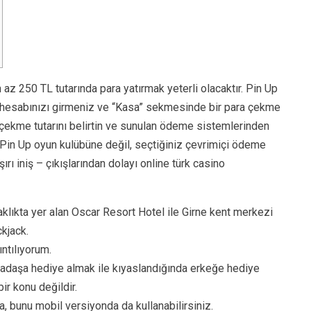
n az 250 TL tutarında para yatırmak yeterli olacaktır. Pin Up
 hesabınızı girmeniz ve “Kasa” sekmesinde bir para çekme
çekme tutarını belirtin ve sunulan ödeme sistemlerinden
k Pin Up oyun kulübüne değil, seçtiğiniz çevrimiçi ödeme
ırı iniş – çıkışlarından dolayı online türk casino
klıkta yer alan Oscar Resort Hotel ile Girne kent merkezi
kjack.
ntılıyorum.
adaşa hediye almak ile kıyaslandığında erkeğe hediye
r konu değildir.
, bunu mobil versiyonda da kullanabilirsiniz.