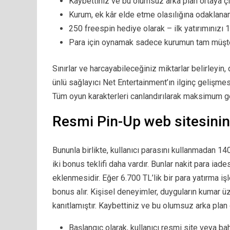
Kaybettiniz ve bu olumsuz arka plan ortaya ç
Kurum, ek kâr elde etme olasılığına odaklanan
250 freespin hediye olarak – ilk yatırımınızı 
Para için oynamak sadece kurumun tam müşter
Sınırlar ve harcayabileceğiniz miktarlar belirleyi
ünlü sağlayıcı Net Entertainment’ın ilginç gelişmesi
Tüm oyun karakterleri canlandırılarak maksimum ge
Resmi Pin-Up web sitesinin
Bununla birlikte, kullanıcı parasını kullanmadan 14
iki bonus teklifi daha vardır. Bunlar nakit para iad
eklenmesidir. Eğer 6.700 TL’lik bir para yatırma işl
bonus alır. Kişisel deneyimler, duyguların kumar ü
kanıtlamıştır. Kaybettiniz ve bu olumsuz arka pla
Başlangıç olarak, kullanıcı resmi site veya ba