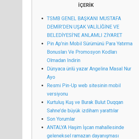
İÇERİK
TSMB GENEL BAŞKANI MUSTAFA
DEMİR’DEN UŞAK VALİLİĞİNE VE
BELEDİYESİ’NE ANLAMLI ZİYARET
Pin Ap’nin Mobil Sürümünü Para Yatırma
Bonusları Ve Promosyon Kodları
Olmadan Indirin
Dünyaca ünlü yazar Angelina Masal Nur
Ayo
Resmi Pin-Up web sitesinin mobil
versiyonu
Kurtuluş Kuş ve Burak Bulut Duqqan
Sahne’de büyük izdiham yarattılar
Son Yorumlar
ANTALYA Haşim İşcan mahallesinde
geleneksel ramazan dayanışması