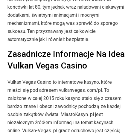
końcówki lat 80, tym jednak wraz naładowani ciekawymi
dodatkami, świetnymi animacjami i mocnymi
mechanizmami, które mogą was sprawić do sporego
sukcesu. Ten przyznawany jest całkowicie
automatycznie jak i również bezpłatnie.
Zasadnicze Informacje Na Idea
Vulkan Vegas Casino
Vulkan Vegas Casino to internetowe kasyno, które
mieści się pod adresem vulkanvegas. com/pl. To
założone w całej 2015 roku kasyno stało się z czasem
bardzo znane i obecni zawodnicy pochodzą ze każdej
osobie zakątków świata. MiastoKasyn. pl jest
niezależnym źródłem informacji na temat kasynach
online. Vulkan-Vegas. pl gracz odruchowo jest częścią