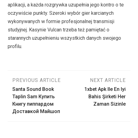
aplikacji, a każda rozgrywka uzupełnia jego kontro o te
oczywiście punkty. Szeroki wybór gier karcianych
wykonywanych w formie profesjonalnej transmisji
studyjnej. Kasynie Vulcan trzeba też pamiętać o
starannych uzupełnieniu wszystkich danych swojego
profilu.
Post
PREVIOUS ARTICLE
NEXT ARTICLE
Santa Sound Book
1xbet Apk Ile En Iyi
navigation
Taplin Sam Купить
Bahis Şirketi Her
Книгу пиппардом
Zaman Sizinle
Доставкой Майшоп