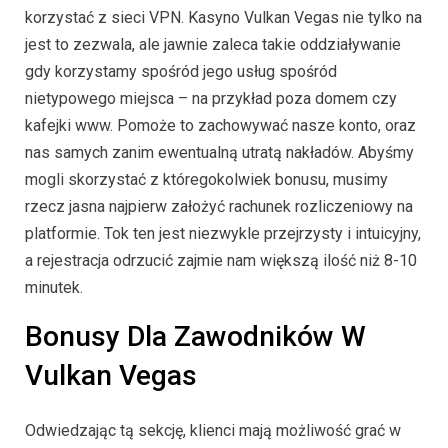
korzystać z sieci VPN. Kasyno Vulkan Vegas nie tylko na
jest to zezwala, ale jawnie zaleca takie oddziaływanie
gdy korzystamy spośród jego usług spośród
nietypowego miejsca – na przykład poza domem czy
kafejki www. Pomoże to zachowywać nasze konto, oraz
nas samych zanim ewentualną utratą nakładów. Abyśmy
mogli skorzystać z któregokolwiek bonusu, musimy
rzecz jasna najpierw założyć rachunek rozliczeniowy na
platformie. Tok ten jest niezwykle przejrzysty i intuicyjny,
a rejestracja odrzucić zajmie nam większą ilość niż 8-10
minutek.
Bonusy Dla Zawodników W
Vulkan Vegas
Odwiedzając tą sekcję, klienci mają możliwość grać w