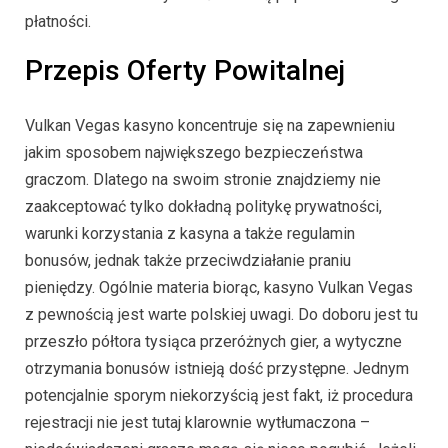
płatności.
Przepis Oferty Powitalnej
Vulkan Vegas kasyno koncentruje się na zapewnieniu
jakim sposobem największego bezpieczeństwa
graczom. Dlatego na swoim stronie znajdziemy nie
zaakceptować tylko dokładną politykę prywatności,
warunki korzystania z kasyna a także regulamin
bonusów, jednak także przeciwdziałanie praniu
pieniędzy. Ogólnie materia biorąc, kasyno Vulkan Vegas
z pewnością jest warte polskiej uwagi. Do doboru jest tu
przeszło półtora tysiąca przeróżnych gier, a wytyczne
otrzymania bonusów istnieją dość przystępne. Jednym
potencjalnie sporym niekorzyścią jest fakt, iż procedura
rejestracji nie jest tutaj klarownie wytłumaczona –