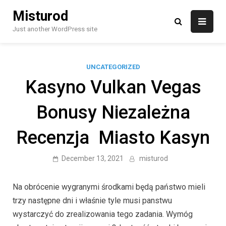
Skip
Misturod
to
content
Just another WordPress site
UNCATEGORIZED
Kasyno Vulkan Vegas
Bonusy Niezależna
Recenzja ️ Miasto Kasyn
December 13, 2021
misturod
Na obrócenie wygranymi środkami będą państwo mieli
trzy następne dni i właśnie tyle musi panstwu
wystarczyć do zrealizowania tego zadania. Wymóg