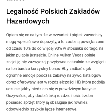
Legalność Polskich Zakładów
Hazardowych
Opiera się on na tym, że w czwartek i piątek zawodnicy
mogą wpłacić swe depozyty, a te zostaną powiększone
od czasu 10% do co więcej 90% w stosunku do tego, na
jakim pułapie jesteście. Online Vulkan Vegas opinie
znajdują się zazwyczaj pozytywne naturalnie ze względu
na ten bardzo korzystny bonus. Aby zadbać o jak
ogromne emocje podczas zabawy na żywo, katalogów
obraz oferowany jest w rozdzielczości HD, która podbija
uczucie, jakby siedziało się w prawdziwym kasynie.
Oczywiście, aby dostać taką rozdzielność, trzeba
posiadać sprzęt, który ją obsługuje jak również
odpowiednio szybkie łącze internetowe.