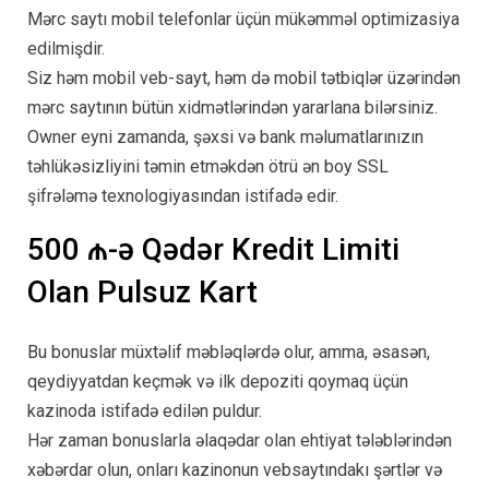
Mərc saytı mobil telefonlar üçün mükəmməl optimizasiya
edilmişdir.
Siz həm mobil veb-sayt, həm də mobil tətbiqlər üzərindən
mərc saytının bütün xidmətlərindən yararlana bilərsiniz.
Owner eyni zamanda, şəxsi və bank məlumatlarınızın
təhlükəsizliyini təmin etməkdən ötrü ən boy SSL
şifrələmə texnologiyasından istifadə edir.
500 ₼-ə Qədər Kredit Limiti
Olan Pulsuz Kart
Bu bonuslar müxtəlif məbləqlərdə olur, amma, əsasən,
qeydiyyatdan keçmək və ilk depoziti qoymaq üçün
kazinoda istifadə edilən puldur.
Hər zaman bonuslarla əlaqədar olan ehtiyat tələblərindən
xəbərdar olun, onları kazinonun vebsaytındakı şərtlər və