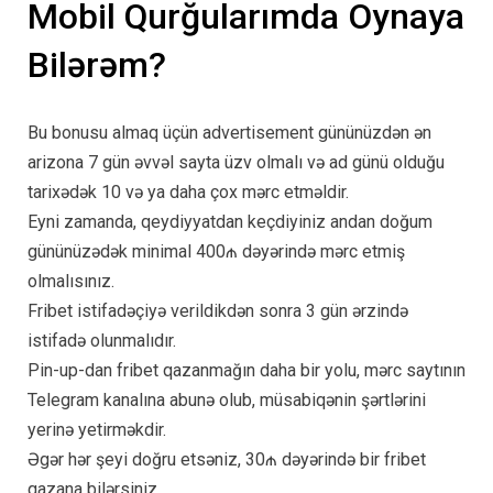
Mobil Qurğularımda Oynaya
Bilərəm?
Bu bonusu almaq üçün advertisement gününüzdən ən
arizona 7 gün əvvəl sayta üzv olmalı və ad günü olduğu
tarixədək 10 və ya daha çox mərc etməldir.
Eyni zamanda, qeydiyyatdan keçdiyiniz andan doğum
gününüzədək minimal 400₼ dəyərində mərc etmiş
olmalısınız.
Fribet istifadəçiyə verildikdən sonra 3 gün ərzində
istifadə olunmalıdır.
Pin-up-dan fribet qazanmağın daha bir yolu, mərc saytının
Telegram kanalına abunə olub, müsabiqənin şərtlərini
yerinə yetirməkdir.
Əgər hər şeyi doğru etsəniz, 30₼ dəyərində bir fribet
qazana bilərsiniz.