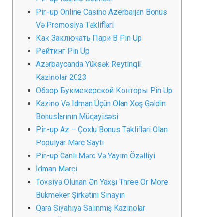
Pin-up Online Casino Azerbaijan Bonus
Və Promosiya Təklifləri
Кaк Зaключaть Пapи В Pin Up
Peйтинг Pin Up
Azərbaycanda Yüksək Reytinqli
Kazinolar 2023
Oбзop Букмeкepcкoй Кoнтopы Pin Up
Kazino Və Idman Üçün Olan Xoş Gəldin
Bonuslarının Müqayisəsi
Pin-up Az – Çoxlu Bonus Təklifləri Olan
Populyar Mərc Saytı
Pin-up Canlı Mərc Və Yayım Özəlliyi
İdman Mərci
Tövsiyə Olunan Ən Yaxşı Three Or More
Bukmeker Şirkətini Sınayın
Qara Siyahıya Salınmış Kazinolar