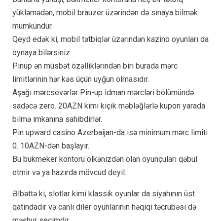
yükləmədən, mobil brauzer üzərindən də sınaya bilmək
mümkündür.
Qeyd edək ki, mobil tətbiqlər üzərindən kazino oyunları da
oynaya bilərsiniz.
Pinup ən müsbət özəlliklərindən biri burada mərc
limitlərinin hər kəs üçün uyğun olmasıdır.
Aşağı mərcsevərlər Pin-up idman mərcləri bölümündə
sadəcə zero. 20AZN kimi kiçik məbləğlərlə kupon yarada
bilmə imkanına sahibdirlər.
Pin upward casino Azerbaijan-da isə minimum mərc limiti
0. 10AZN-dən başlayır.
Bu bukmeker kontoru ölkənizdən olan oyunçuları qəbul
etmir və ya hazırda mövcud deyil.
Əlbəttə ki, slotlar kimi klassik oyunlar da siyahının üst
qatındadır və canlı diler oyunlarının həqiqi təcrübəsi də
məşhur seçimdir.