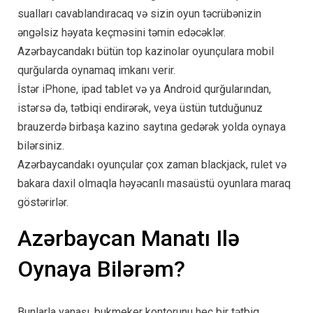
sualları cavablandıracaq və sizin oyun təcrübənizin
əngəlsiz həyata keçməsini təmin edəcəklər.
Azərbaycandakı bütün top kazinolar oyunçulara mobil
qurğularda oynamaq imkanı verir.
İstər iPhone, ipad tablet və ya Android qurğularından,
istərsə də, tətbiqi endirərək, veya üstün tutduğunuz
brauzerdə birbaşa kazino saytına gedərək yolda oynaya
bilərsiniz.
Azərbaycandakı oyunçular çox zaman blackjack, rulet və
bakara daxil olmaqla həyəcanlı masaüstü oyunlara maraq
göstərirlər.
Azərbaycan Manatı Ilə
Oynaya Bilərəm?
Bunlarla yanaşı, bukmeker kontorunu heç bir tətbiq