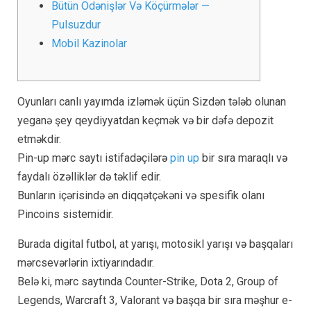
Bütün Ödənişlər Və Köçürmələr —
Pulsuzdur
Mobil Kazinolar
Oyunları canlı yayımda izləmək üçün Sizdən tələb olunan
yeganə şey qeydiyyatdan keçmək və bir dəfə depozit
etməkdir.
Pin-up mərc saytı istifadəçilərə
pin up
bir sıra maraqlı və
faydalı özəlliklər də təklif edir.
Bunların içərisində ən diqqətçəkəni və spesifik olanı
Pincoins sistemidir.
Burada digital futbol, at yarışı, motosikl yarışı və başqaları
mərcsevərlərin ixtiyarındadır.
Belə ki, mərc saytında Counter-Strike, Dota 2, Group of
Legends, Warcraft 3, Valorant və başqa bir sıra məşhur e-