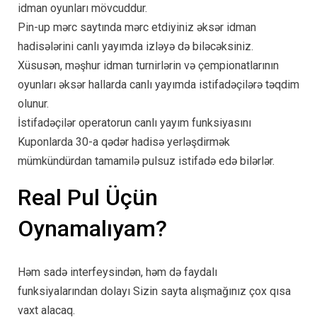
idman oyunları mövcuddur.
Pin-up mərc saytında mərc etdiyiniz əksər idman
hadisələrini canlı yayımda izləyə də biləcəksiniz.
Xüsusən, məşhur idman turnirlərin və çempionatlarının
oyunları əksər hallarda canlı yayımda istifadəçilərə təqdim
olunur.
İstifadəçilər operatorun canlı yayım funksiyasını
Kuponlarda 30-a qədər hadisə yerləşdirmək
mümkündürdan tamamilə pulsuz istifadə edə bilərlər.
Real Pul Üçün
Oynamalıyam?
Həm sadə interfeysindən, həm də faydalı
funksiyalarından dolayı Sizin sayta alışmağınız çox qısa
vaxt alacaq.