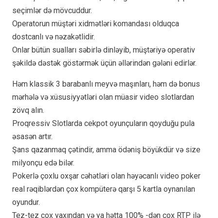
seçimlər də mövcuddur.
Operatorun müştəri xidmətləri komandası olduqca
dostcanlı və nəzakətlidir.
Onlar bütün sualları səbirlə dinləyib, müştəriyə operativ
şəkildə dəstək göstərmək üçün əllərindən gələni edirlər.
Həm klassik 3 barabanlı meyvə maşınları, həm də bonus
mərhələ və xüsusiyyətləri olan müasir video slotlardan
zövq alın.
Proqressiv Slotlarda cekpot oyunçuların qoyduğu pula
əsasən artır.
Şans qazanmaq çətindir, amma ödəniş böyükdür və size
milyonçu edə bilər.
Pokerlə çoxlu oxşar cəhətləri olan həyəcanlı video poker
real rəqiblərdən çox kompüterə qarşı 5 kartla oynanılan
oyundur.
Tez-tez çox yaxından və ya hətta 100% -dən çox RTP ilə