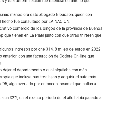
os y esa determinación fue esencial durante lo que
 algunas manos era este abogado Blousson, quien con
l hecho fue consultado por LA NACION.
ucrativo comercio de los bingos de la provincia de Buenos
op que tienen en La Plata junto con que otras thirteen que
algunos ingresos por one 314, 8 miles de euros en 2022,
o anterior; con una facturación de Codere On-line que
e.
 dejar el departamento o qual alquilaba con más
opia que incluye sus tres hijos y adquirir el auto más
 ‘95, algo averiado por entonces, scam el que salían a
ba un 32%, en el exacto período de el año había pasado a