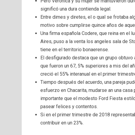
Pero Verónica y su mujer se mantuvieron dur
significó una dura contienda legal.
Entre dimes y diretes, el o qual se frotaba
motivo sobre cumplirse quince años de aque
Una firma española Codere, que reina en el l
Aires, puso a la venta los angeles sala de St
tiene en el territorio bonaerense.
El desfigurado destaca que un grupo obtuvo 
que fueron un 67, 5% superiores a mis del añ
creció el 55% interanual en el primer trimestr
Tiempo después del acuerdo, una pareja pudo
esfuerzo en Chacarita, mudarse an una casa pr
importante que el modesto Ford Fiesta estilo
pasear felices y contentos.
Si en el primer trimestre de 2018 representa
contribuir en un 23%.