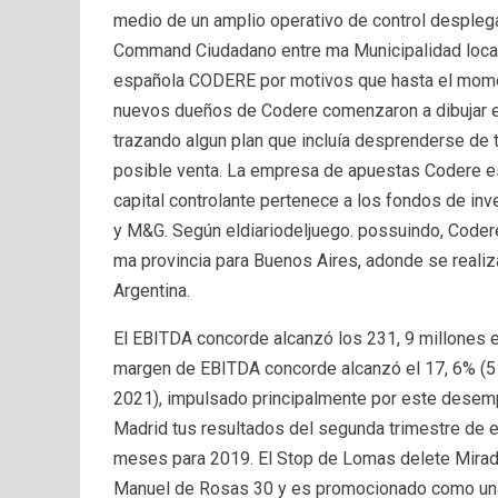
medio de un amplio operativo de control despleg
Command Ciudadano entre ma Municipalidad local, 
española CODERE por motivos que hasta el momen
nuevos dueños de Codere comenzaron a dibujar el
trazando algun plan que incluía desprenderse de 
posible venta. La empresa de apuestas Codere es
capital controlante pertenece a los fondos de inv
y M&G. Según eldiariodeljuego. possuindo, Codere
ma provincia para Buenos Aires, adonde se reali
Argentina.
El EBITDA concorde alcanzó los 231, 9 millones en
margen de EBITDA concorde alcanzó el 17, 6% (5
2021), impulsado principalmente por este desemp
Madrid tus resultados del segunda trimestre de 
meses para 2019. El Stop de Lomas delete Mirador
Manuel de Rosas 30 y es promocionado como una 