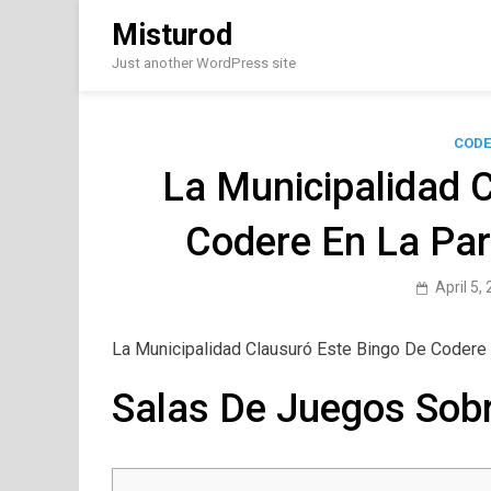
Skip
Misturod
to
content
Just another WordPress site
CODE
La Municipalidad 
Codere En La Par
April 5,
La Municipalidad Clausuró Este Bingo De Codere 
Salas De Juegos Sob