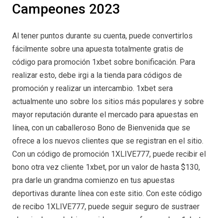
Campeones 2023
Al tener puntos durante su cuenta, puede convertirlos
fácilmente sobre una apuesta totalmente gratis de
código para promoción 1xbet sobre bonificación. Para
realizar esto, debe irgi a la tienda para códigos de
promoción y realizar un intercambio. 1xbet sera
actualmente uno sobre los sitios más populares y sobre
mayor reputación durante el mercado para apuestas en
línea, con un caballeroso Bono de Bienvenida que se
ofrece a los nuevos clientes que se registran en el sitio.
Con un código de promoción 1XLIVE777, puede recibir el
bono otra vez cliente 1xbet, por un valor de hasta $130,
pra darle un grandma comienzo en tus apuestas
deportivas durante línea con este sitio. Con este código
de recibo 1XLIVE777, puede seguir seguro de sustraer