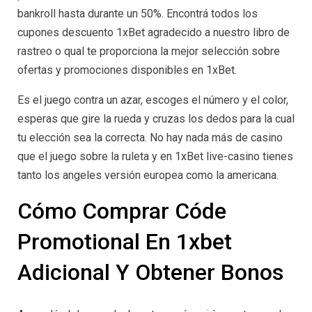
bankroll hasta durante un 50%. Encontrá todos los
cupones descuento 1xBet agradecido a nuestro libro de
rastreo o qual te proporciona la mejor selección sobre
ofertas y promociones disponibles en 1xBet.
Es el juego contra un azar, escoges el número y el color,
esperas que gire la rueda y cruzas los dedos para la cual
tu elección sea la correcta. No hay nada más de casino
que el juego sobre la ruleta y en 1xBet live-casino tienes
tanto los angeles versión europea como la americana.
Cómo Comprar Códe
Promotional En 1xbet
Adicional Y Obtener Bonos