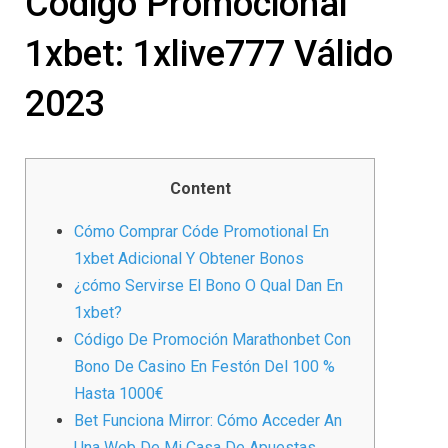
Código Promocional
En
1xbet?
1xbet: 1xlive777 Válido
Forma
Tutoria
2023
Content
Cómo Comprar Códe Promotional En
1xbet Adicional Y Obtener Bonos
¿cómo Servirse El Bono O Qual Dan En
1xbet?
Código De Promoción Marathonbet Con
Bono De Casino En Festón Del 100 %
Hasta 1000€
Bet Funciona Mirror: Cómo Acceder An
Una Web De Mi Casa De Apuestas