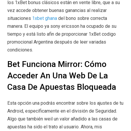
los 1xBet bonus clásicos están en vente libre, que a su
vez accede obtener buenas ganancias al realizar
situaciones
1xbet ghana
del bono sobre correcta
manera. El equipo ya sony ericsson ha ocupado de su
tiempo y está listo afin de proporcionar 1xBet codigo
promocional Argentina después de leer variadas
condiciones.
Bet Funciona Mirror: Cómo
Acceder An Una Web De La
Casa De Apuestas Bloqueada
Esta opción una podrás encontrar sobre los ajustes de tu
Android, específicamente en el división de Seguridad.
Algo que también weil un valor añadido a las casas de
apuestas ha sido el trato al usuario. Ahora, mis