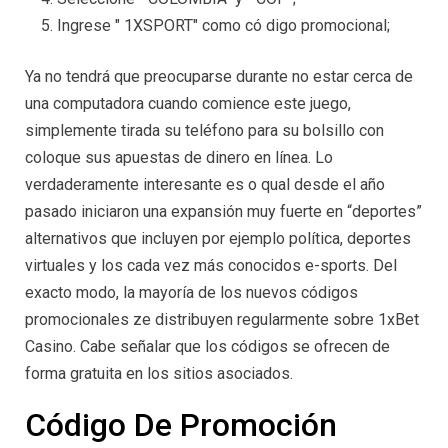
Ingrese " 1XSPORT" como có digo promocional;
Ya no tendrá que preocuparse durante no estar cerca de
una computadora cuando comience este juego,
simplemente tirada su teléfono para su bolsillo con
coloque sus apuestas de dinero en línea. Lo
verdaderamente interesante es o qual desde el año
pasado iniciaron una expansión muy fuerte en “deportes”
alternativos que incluyen por ejemplo política, deportes
virtuales y los cada vez más conocidos e-sports. Del
exacto modo, la mayoría de los nuevos códigos
promocionales ze distribuyen regularmente sobre 1xBet
Casino. Cabe señalar que los códigos se ofrecen de
forma gratuita en los sitios asociados.
Código De Promoción