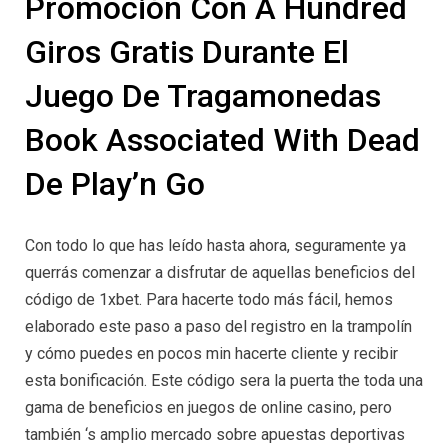
Promoción Con A Hundred
Giros Gratis Durante El
Juego De Tragamonedas
Book Associated With Dead
De Play’n Go
Con todo lo que has leído hasta ahora, seguramente ya
querrás comenzar a disfrutar de aquellas beneficios del
código de 1xbet. Para hacerte todo más fácil, hemos
elaborado este paso a paso del registro en la trampolín
y cómo puedes en pocos min hacerte cliente y recibir
esta bonificación. Este código sera la puerta the toda una
gama de beneficios en juegos de online casino, pero
también ‘s amplio mercado sobre apuestas deportivas