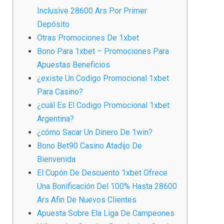
Inclusive 28600 Ars Por Primer
Depósito
Otras Promociones De 1xbet
Bono Para 1xbet – Promociones Para
Apuestas Beneficios
¿existe Un Codigo Promocional 1xbet
Para Casino?
¿cuál Es El Codigo Promocional 1xbet
Argentina?
¿cómo Sacar Un Dinero De 1win?
Bono Bet90 Casino Atadijo De
Bienvenida
El Cupón De Descuento 1xbet Ofrece
Una Bonificación Del 100% Hasta 28600
Ars Afin De Nuevos Clientes
Apuesta Sobre Ela Liga De Campeones