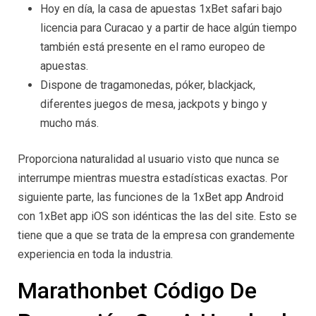
Hoy en día, la casa de apuestas 1xBet safari bajo
licencia para Curacao y a partir de hace algún tiempo
también está presente en el ramo europeo de
apuestas.
Dispone de tragamonedas, póker, blackjack,
diferentes juegos de mesa, jackpots y bingo y
mucho más.
Proporciona naturalidad al usuario visto que nunca se
interrumpe mientras muestra estadísticas exactas. Por
siguiente parte, las funciones de la 1xBet app Android
con 1xBet app iOS son idénticas the las del site. Esto se
tiene que a que se trata de la empresa con grandemente
experiencia en toda la industria.
Marathonbet Código De