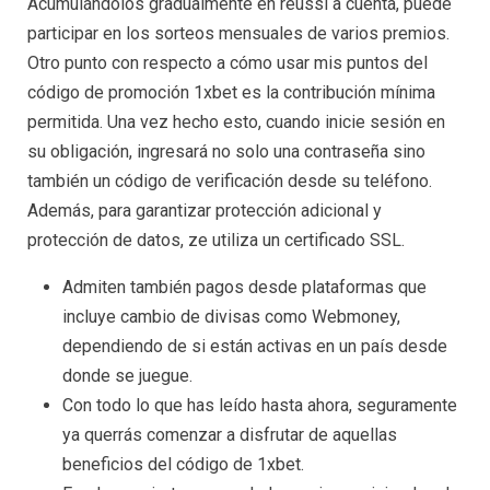
Acumulándolos gradualmente en réussi à cuenta, puede
participar en los sorteos mensuales de varios premios.
Otro punto con respecto a cómo usar mis puntos del
código de promoción 1xbet es la contribución mínima
permitida. Una vez hecho esto, cuando inicie sesión en
su obligación, ingresará no solo una contraseña sino
también un código de verificación desde su teléfono.
Además, para garantizar protección adicional y
protección de datos, ze utiliza un certificado SSL.
Admiten también pagos desde plataformas que
incluye cambio de divisas como Webmoney,
dependiendo de si están activas en un país desde
donde se juegue.
Con todo lo que has leído hasta ahora, seguramente
ya querrás comenzar a disfrutar de aquellas
beneficios del código de 1xbet.