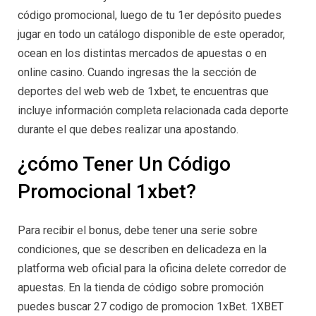
código promocional, luego de tu 1er depósito puedes
jugar en todo un catálogo disponible de este operador,
ocean en los distintas mercados de apuestas o en
online casino. Cuando ingresas the la sección de
deportes del web web de 1xbet, te encuentras que
incluye información completa relacionada cada deporte
durante el que debes realizar una apostando.
¿cómo Tener Un Código
Promocional 1xbet?
Para recibir el bonus, debe tener una serie sobre
condiciones, que se describen en delicadeza en la
platforma web oficial para la oficina delete corredor de
apuestas. En la tienda de código sobre promoción
puedes buscar 27 codigo de promocion 1xBet. 1XBET