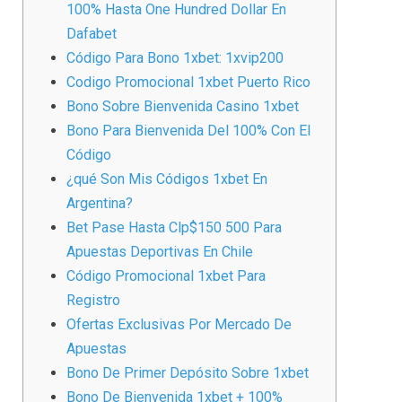
100% Hasta One Hundred Dollar En
Dafabet
Código Para Bono 1xbet: 1xvip200
Codigo Promocional 1xbet Puerto Rico
Bono Sobre Bienvenida Casino 1xbet
Bono Para Bienvenida Del 100% Con El
Código
¿qué Son Mis Códigos 1xbet En
Argentina?
Bet Pase Hasta Clp$150 500 Para
Apuestas Deportivas En Chile
Código Promocional 1xbet Para
Registro
Ofertas Exclusivas Por Mercado De
Apuestas
Bono De Primer Depósito Sobre 1xbet
Bono De Bienvenida 1xbet + 100%