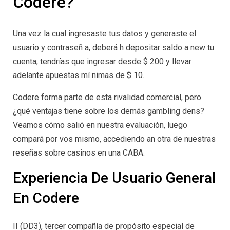
Codere?
Una vez la cual ingresaste tus datos y generaste el
usuario y contraseñ a, deberá h depositar saldo a new tu
cuenta, tendrías que ingresar desde $ 200 y llevar
adelante apuestas mí nimas de $ 10.
Codere forma parte de esta rivalidad comercial, pero
¿qué ventajas tiene sobre los demás gambling dens?
Veamos cómo salió en nuestra evaluación, luego
compará por vos mismo, accediendo an otra de nuestras
reseñas sobre casinos en una CABA.
Experiencia De Usuario General
En Codere
II (DD3), tercer compañía de propósito especial de