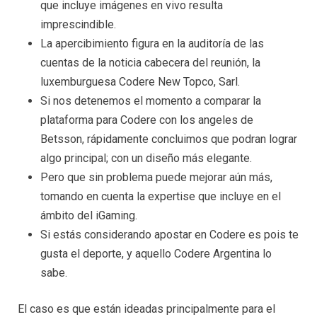
que incluye imágenes en vivo resulta
imprescindible.
La apercibimiento figura en la auditoría de las
cuentas de la noticia cabecera del reunión, la
luxemburguesa Codere New Topco, Sarl.
Si nos detenemos el momento a comparar la
plataforma para Codere con los angeles de
Betsson, rápidamente concluimos que podran lograr
algo principal; con un diseño más elegante.
Pero que sin problema puede mejorar aún más,
tomando en cuenta la expertise que incluye en el
ámbito del iGaming.
Si estás considerando apostar en Codere es pois te
gusta el deporte, y aquello Codere Argentina lo
sabe.
El caso es que están ideadas principalmente para el