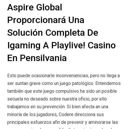
Aspire Global
Proporcionará Una
Solución Completa De
Igaming A Playlive! Casino
En Pensilvania
Esto puede ocasionarle inconveniencias, pero no llega a
ser suntan grave como un juego patológico. Entendemos
también que este juego compulsivo ha sido un posible
secuela no deseado sobre nuestra oficio, por ello
trabajamos en su prevención. Si bien afecta an una
minoría de los jugadores, Codere direcciona sus
principales esfuerzos afin de prevenir y aminorarse las