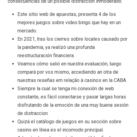
consecuencias de un posible distraccion inmoderado.
Este sitio web de apuestas, presenta 4 de los
mejores juegos sobre video bingo que hay en un
mercado.
En 2021, tras los cierres sobre locales causado por
la pandemia, ya realizó una profunda
reestructuración financiera.
Veamos cómo salió en nuestra evaluación, luego
compará por vos mismo, accediendo an otra de
nuestras reseñas em relação à casinos en la CABA.
Siempre la cual se tenga mi conexión de web
constante, es fácil conectarse y pasar largas horas
disfrutando de la emoción de una muy buena sesión
de distraccion.
Quizá el catálogo de juegos en su sección sobre
casino en línea es el incomodo principal.