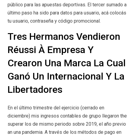
público para las apuestas deportivas. El tercer sumado a
último paso ha sido para datos para usuario, acá colocás
tu usuario, contraseña y código promocional.
Tres Hermanos Vendieron
Réussi À Empresa Y
Crearon Una Marca La Cual
Ganó Un Internacional Y La
Libertadores
En el último trimestre del ejercicio (cerrado en
diciembre) mis ingresos contables de grupo llegaron the
superar los de mismo periodo sobre 2019, el año previo
an una pandemia. A través de los métodos de pago en