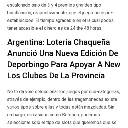
escalonado sino de 3 y 4 premios grandes tipo
bonificación, respectivamente, que el juego tiene pre-
establecidos. El tiempo agradable en el la cual podés
tener accesible el dinero es de 24 the 48 horas.
Argentina: Lotería Chaqueña
Anunció Una Nueva Edición De
Deporbingo Para Apoyar A New
Los Clubes De La Provincia
No te da voie seleccionar los juegos por sub-categorías,
através de ejemplo, dentro de las tragamonedas existe
varios tipos sobre ellas y todas están mezcladas. Sin
embargo, en casinos como Betsson, podemos
seleccionar solo el tipo de slots que queremos que se