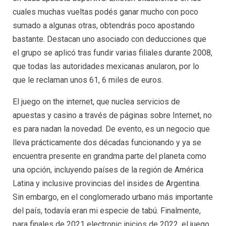
cuales muchas vueltas podés ganar mucho con poco
sumado a algunas otras, obtendrás poco apostando
bastante. Destacan uno asociado con deducciones que
el grupo se aplicó tras fundir varias filiales durante 2008,
que todas las autoridades mexicanas anularon, por lo
que le reclaman unos 61, 6 miles de euros.
El juego on the internet, que nuclea servicios de
apuestas y casino a través de páginas sobre Internet, no
es para nadan la novedad. De evento, es un negocio que
lleva prácticamente dos décadas funcionando y ya se
encuentra presente en grandma parte del planeta como
una opción, incluyendo países de la región de América
Latina y inclusive provincias del insides de Argentina.
Sin embargo, en el conglomerado urbano más importante
del país, todavía eran mi especie de tabú. Finalmente,
para finales de 2021 electronic inicios de 2022, el juego