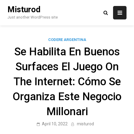
Skip
Misturod
to
content
Just another WordPress site
CODERE ARGENTINA
Se Habilita En Buenos
Surfaces El Juego On
The Internet: Cómo Se
Organiza Este Negocio
Millonari
April 10, 2022
misturod