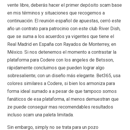
vente libre, deberás hacer el primer depósito scam base
en mis términos y situaciones que recogemos a
continuación. El reunión español de apuestas, cerró este
año un contrato para patrocinio con este club River Dish,
que se suma a los acuerdos ya vigentes que tiene el
Real Madrid en España con Rayados de Monterrey, en
México. Si nos detenemos el momento a contrastar la
plataforma para Codere con los angeles de Betsson,
rápidamente concluimos que pueden lograr algo
sobresaliente; con un diseño más elegante. Bet365, usa
colores similares a Codere, si bien los armoniza para
forma ideal sumado a a pesar de que tampoco somos
fanáticos de esa plataforma, al menos demuestran que
ze puede conseguir mas recomendables resultados
incluso scam una paleta limitada.
Sin embargo, simply no se trata para un pozo