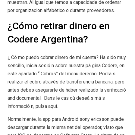
muestran. Al igual que temos a capacidade de ordenar
por organizacion alfabético o durante proveedores.
¿Cómo retirar dinero en
Codere Argentina?
¿ Có mo puedo cobrar dinero de mi cuenta? Ha sido muy
sencillo, inicia sesió n sobre nuestra pá gina Codere, en
este apartado “ Cobros” del menú derecho​. Podrá s
realizar el cobro através de transferencia bancaria, pero
antes debes asegurarte de haber realizado la verificació
and documental. ​ Dans le cas où deseá s má s
informació n, pulsa aquí.
Normalmente, la app para Android sony ericsson puede
descargar durante la misma net del operador, visto que