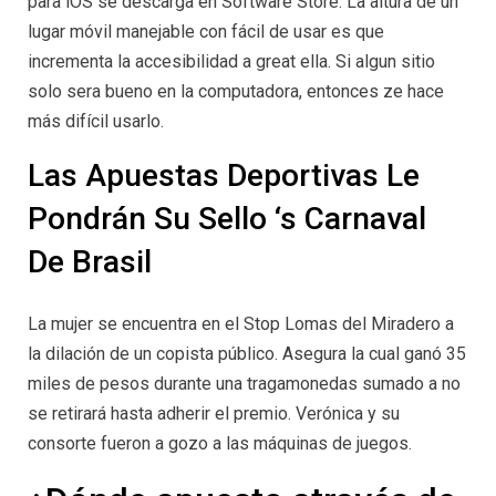
para iOS se descarga en Software Store. La altura de un
lugar móvil manejable con fácil de usar es que
incrementa la accesibilidad a great ella. Si algun sitio
solo sera bueno en la computadora, entonces ze hace
más difícil usarlo.
Las Apuestas Deportivas Le
Pondrán Su Sello ‘s Carnaval
De Brasil
La mujer se encuentra en el Stop Lomas del Miradero a
la dilación de un copista público. Asegura la cual ganó 35
miles de pesos durante una tragamonedas sumado a no
se retirará hasta adherir el premio. Verónica y su
consorte fueron a gozo a las máquinas de juegos.