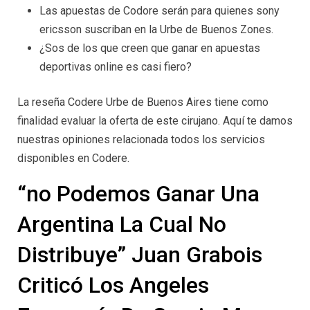
Las apuestas de Codore serán para quienes sony
ericsson suscriban en la Urbe de Buenos Zones.
¿Sos de los que creen que ganar en apuestas
deportivas online es casi fiero?
La reseña Codere Urbe de Buenos Aires tiene como
finalidad evaluar la oferta de este cirujano. Aquí te damos
nuestras opiniones relacionada todos los servicios
disponibles en Codere.
“no Podemos Ganar Una
Argentina La Cual No
Distribuye” Juan Grabois
Criticó Los Angeles