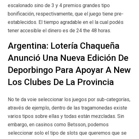
escalonado sino de 3 y 4 premios grandes tipo
bonificación, respectivamente, que el juego tiene pre-
establecidos. El tiempo agradable en el la cual podés
tener accesible el dinero es de 24 the 48 horas.
Argentina: Lotería Chaqueña
Anunció Una Nueva Edición De
Deporbingo Para Apoyar A New
Los Clubes De La Provincia
No te da voie seleccionar los juegos por sub-categorías,
através de ejemplo, dentro de las tragamonedas existe
varios tipos sobre ellas y todas están mezcladas. Sin
embargo, en casinos como Betsson, podemos
seleccionar solo el tipo de slots que queremos que se