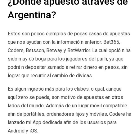
¿Dónde apuesto através de
Argentina?
Estos son pocos ejemplos de pocas casas de apuestas
que nos ayudan con la informació n anterior: Bet365,
Codere, Betsson, Betway y BetWarrior. La cual opció n ha
sido muy có boga para los jugadores del paí h, ya que
podrá n depositar sumado a retirar dinero en pesos, sin
lograr que recurrir al cambio de divisas.
Es algun ingreso más para los clubes, o qual, aunque
aquí zero se pueda, son motivo de apuestas en otros
lados del mundo. Además de un lugar móvil compatible
afin de portátiles, ordenadores fijos y móviles, Codere ha
lanzado mi App dedicada afin de los usuarios para
Android y iOS.