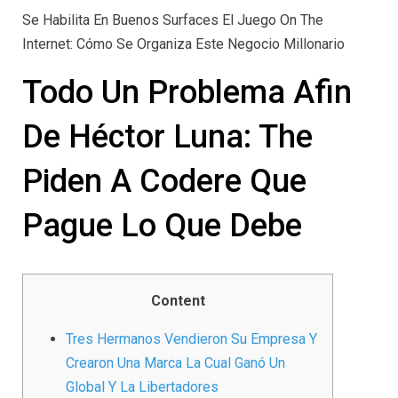
Se Habilita En Buenos Surfaces El Juego On The
Internet: Cómo Se Organiza Este Negocio Millonario
Todo Un Problema Afin
De Héctor Luna: The
Piden A Codere Que
Pague Lo Que Debe
Content
Tres Hermanos Vendieron Su Empresa Y
Crearon Una Marca La Cual Ganó Un
Global Y La Libertadores