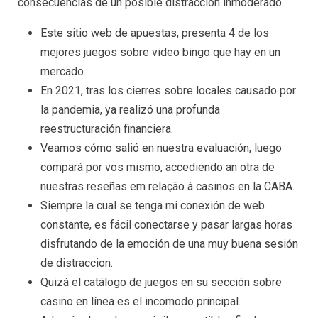
consecuencias de un posible distraccion inmoderado.
Este sitio web de apuestas, presenta 4 de los
mejores juegos sobre video bingo que hay en un
mercado.
En 2021, tras los cierres sobre locales causado por
la pandemia, ya realizó una profunda
reestructuración financiera.
Veamos cómo salió en nuestra evaluación, luego
compará por vos mismo, accediendo an otra de
nuestras reseñas em relação à casinos en la CABA.
Siempre la cual se tenga mi conexión de web
constante, es fácil conectarse y pasar largas horas
disfrutando de la emoción de una muy buena sesión
de distraccion.
Quizá el catálogo de juegos en su sección sobre
casino en línea es el incomodo principal.