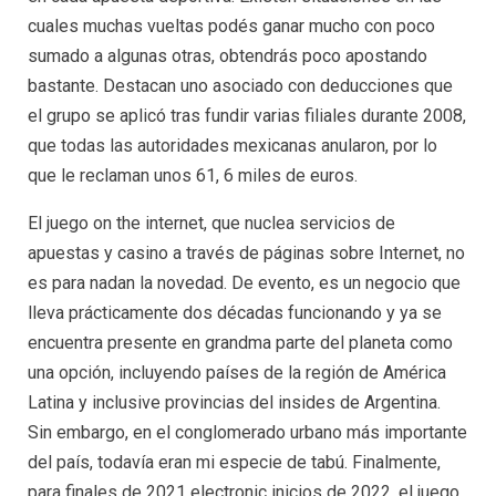
cuales muchas vueltas podés ganar mucho con poco
sumado a algunas otras, obtendrás poco apostando
bastante. Destacan uno asociado con deducciones que
el grupo se aplicó tras fundir varias filiales durante 2008,
que todas las autoridades mexicanas anularon, por lo
que le reclaman unos 61, 6 miles de euros.
El juego on the internet, que nuclea servicios de
apuestas y casino a través de páginas sobre Internet, no
es para nadan la novedad. De evento, es un negocio que
lleva prácticamente dos décadas funcionando y ya se
encuentra presente en grandma parte del planeta como
una opción, incluyendo países de la región de América
Latina y inclusive provincias del insides de Argentina.
Sin embargo, en el conglomerado urbano más importante
del país, todavía eran mi especie de tabú. Finalmente,
para finales de 2021 electronic inicios de 2022, el juego