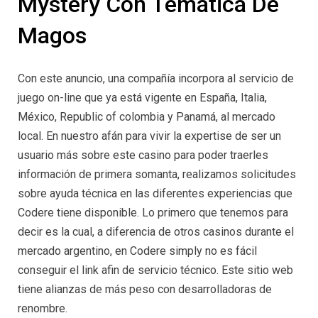
Mystery Con Temática De
Magos
Con este anuncio, una compañía incorpora al servicio de
juego on-line que ya está vigente en España, Italia,
México, Republic of colombia y Panamá, al mercado
local. En nuestro afán para vivir la expertise de ser un
usuario más sobre este casino para poder traerles
información de primera somanta, realizamos solicitudes
sobre ayuda técnica en las diferentes experiencias que
Codere tiene disponible. Lo primero que tenemos para
decir es la cual, a diferencia de otros casinos durante el
mercado argentino, en Codere simply no es fácil
conseguir el link afin de servicio técnico. Este sitio web
tiene alianzas de más peso con desarrolladoras de
renombre.