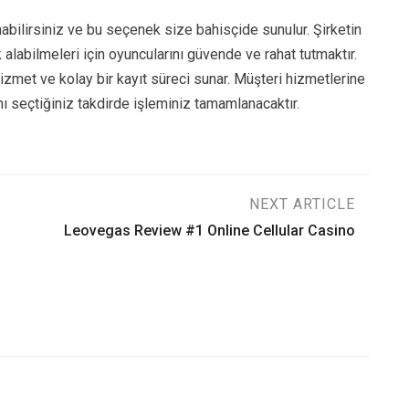
anabilirsiniz ve bu seçenek size bahisçide sunulur. Şirketin
alabilmeleri için oyuncularını güvende ve rahat tutmaktır.
zmet ve kolay bir kayıt süreci sunar. Müşteri hizmetlerine
seçtiğiniz takdirde işleminiz tamamlanacaktır.
NEXT ARTICLE
Leovegas Review #1 Online Cellular Casino