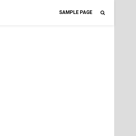
SAMPLE PAGE