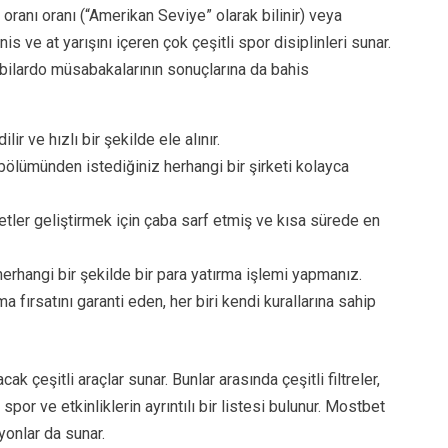
oranı oranı (“Amerikan Seviye” olarak bilinir) veya
tenis ve at yarışını içeren çok çeşitli spor disiplinleri sunar.
ve bilardo müsabakalarının sonuçlarına da bahis
ir ve hızlı bir şekilde ele alınır.
bölümünden istediğiniz herhangi bir şirketi kolayca
metler geliştirmek için çaba sarf etmiş ve kısa sürede en
erhangi bir şekilde bir para yatırma işlemi yapmanız.
a fırsatını garanti eden, her biri kendi kurallarına sahip
çeşitli araçlar sunar. Bunlar arasında çeşitli filtreler,
por ve etkinliklerin ayrıntılı bir listesi bulunur. Mostbet
yonlar da sunar.