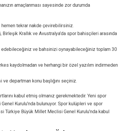
lmanızın amaçlanması sayesinde zor durumda
 hemen tekrar nakde çevirebilirsiniz.
 Birleşik Krallık ve Avustralya’da spor bahisçileri arasında
ol edebileceğiniz ve bahsinizi oynayabileceğiniz toplam 30
erkes kaydolmadan ve herhangi bir özel yazılım indirmeden
isi ve departman konu başlığını seçiniz.
rtlarını kabul etmiş olmanız gerekmektedir. Yeni spor
i Genel Kurulu’nda bulunuyor. Spor kulüpleri ve spor
si Türkiye Büyük Millet Meclisi Genel Kurulu’nda kabul