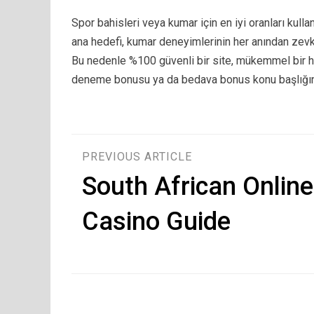
Spor bahisleri veya kumar için en iyi oranları kull
ana hedefi, kumar deneyimlerinin her anından zevk 
Bu nedenle %100 güvenli bir site, mükemmel bir hi
deneme bonusu ya da bedava bonus konu başlığını 
Post
PREVIOUS ARTICLE
South African Online
navigation
Casino Guide