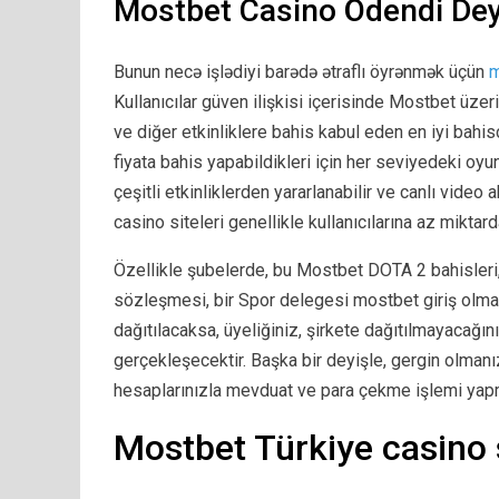
Mostbet Casino Ödendi De
Bunun necə işlədiyi barədə ətraflı öyrənmək üçün
m
Kullanıcılar güven ilişkisi içerisinde Mostbet üze
ve diğer etkinliklere bahis kabul eden en iyi bahisçi
fiyata bahis yapabildikleri için her seviyedeki oyu
çeşitli etkinliklerden yararlanabilir ve canlı video
casino siteleri genellikle kullanıcılarına az mikt
Özellikle şubelerde, bu Mostbet DOTA 2 bahisleri, i
sözleşmesi, bir Spor delegesi mostbet giriş olma a
dağıtılacaksa, üyeliğiniz, şirkete dağıtılmayacağı
gerçekleşecektir. Başka bir deyişle, gergin olman
hesaplarınızla mevduat ve para çekme işlemi yapm
Mostbet Türkiye casino s