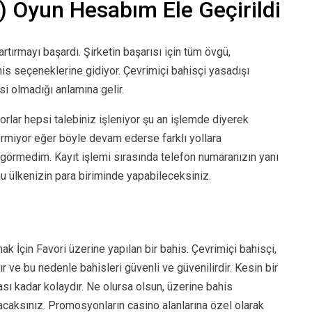
Oyun Hesabım Ele Geçirildi
 artırmayı başardı. Şirketin başarısı için tüm övgü,
s seçeneklerine gidiyor. Çevrimiçi bahisçi yasadışı
si olmadığı anlamına gelir.
rlar hepsi talebiniz işleniyor şu an işlemde diyerek
vermiyor eğer böyle devam ederse farklı yollara
görmedim. Kayıt işlemi sırasında telefon numaranızın yanı
u ülkenizin para biriminde yapabileceksiniz.
k İçin Favori üzerine yapılan bir bahis. Çevrimiçi bahisçi,
r ve bu nedenle bahisleri güvenli ve güvenilirdir. Kesin bir
ası kadar kolaydır. Ne olursa olsun, üzerine bahis
acaksınız. Promosyonların casino alanlarına özel olarak