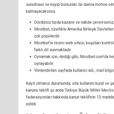
sunulması ve kayıp bonusları ile daima motive o
kalmayacaksınız.
Dördüncü turda kazanır ve nakde çevirirseniz,
Mostbet, özellikle Amerika Birleşik Devletleri,
çok popülerdir.
Mostbet’in resmi web sitesi, koşulları kontr
farklı dil sunmaktadır.
Oynamak için, dediği gibi, Mostbet.com’da h
oynayabilir.
Yönlendirilen sayfada kullanıcı adı , mail bilg
Kayıt olmanız durumunda, site kullanım kural ve şa
kanunu teklifi şu anda Türkiye Büyük Millet Meclis
federasyonları hakkında kanun teklifinin 13 madde
edildi.