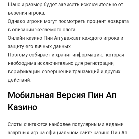
Шанс и размер будет зависеть исключительно от
везения игрока.
Однако игроки могут посмотреть процент возврата
в описании желаемого слота.
Онлайн казино Пин Ап уважает каждого игрока и
защиту его личных данных.
Поэтому собирает и хранит информацию, которая
необходима исключительно для регистрации,
верификации, совершении транзакций и других
действий.
Мобильная Версия Пин Ап
Казино
Слоты считаются наиболее популярными видами
азартных игр на официальном сайте казино Пин Ап.