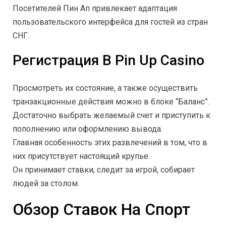
Посетителей Пин Ап привлекает адаптация
пользовательского интерфейса для гостей из стран
СНГ.
Регистрация В Pin Up Casino
Просмотреть их состояние, а также осуществить
транзакционные действия можно в блоке “Баланс”.
Достаточно выбрать желаемый счет и приступить к
пополнению или оформлению вывода.
Главная особенность этих развлечений в том, что в
них присутствует настоящий крупье.
Он принимает ставки, следит за игрой, собирает
людей за столом.
Обзор Ставок На Спорт