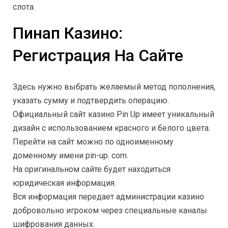
слота.
Пинап Казино:
Регистрация На Сайте
Здесь нужно выбрать желаемый метод пополнения,
указать сумму и подтвердить операцию.
Официальный сайт казино Pin Up имеет уникальный
дизайн с использованием красного и белого цвета.
Перейти на сайт можно по одноименному
доменному имени pin-up. com.
На оригинальном сайте будет находиться
юридическая информация.
Вся информация передает администрации казино
добровольно игроком через специальные каналы
шифрования данных.