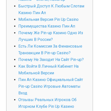
Быстрый Доступ К Любым Слотам
Казино Пин Ап
Мобильная Версия Pin Up Casino
Преимущества Казино Пин Ап
Почему Же Pin-up Казино Одно Из
Лучших В России?
Есть Ли Комиссия За Финансовые
Транзакции В Pin-up Casino?
Почему Не Заходит На Сайт Pin-up?
Как Войти В Личный Кабинет На
Мобильной Версии
Пин Ап Казино Официальный Сайт
Pin-up Casino Игровые Автоматы
Вход
Отзывы Реальных Игроков Об
Игорном Клубе Pin Up Казино