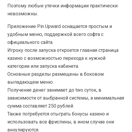
Поэтому любые утечки информации практически
невозможны.
Приложение Pin Upward оснащается простым и
удобным меню, поддержкой всего софта с
официального сайта.
Игроку после запуска откроется главная страница
казино с возможностью перехода к нужной
категории или запуска кабинета.
Основные разделы размещены в боковом
выпадающем меню.
Получение денег занимает до two суток, в
зависимости от выбранной системы, а минимальная
сумма составляет 250 рублей.
Также потребуется отыграть бонусы казино и
использовать все фриспины, в ином случае они
аннулируются.