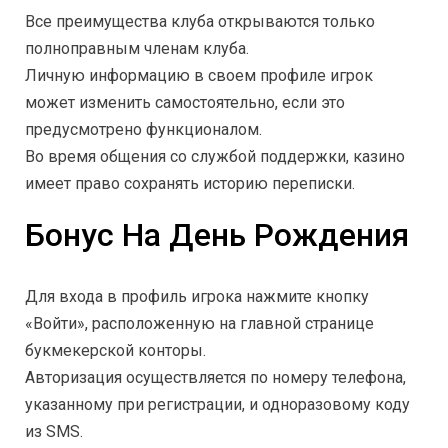
Все преимущества клуба открываются только
полноправным членам клуба.
Личную информацию в своем профиле игрок
может изменить самостоятельно, если это
предусмотрено функционалом.
Во время общения со службой поддержки, казино
имеет право сохранять историю переписки.
Бонус На День Рождения
Для входа в профиль игрока нажмите кнопку
«Войти», расположенную на главной странице
букмекерской конторы.
Авторизация осуществляется по номеру телефона,
указанному при регистрации, и одноразовому коду
из SMS.