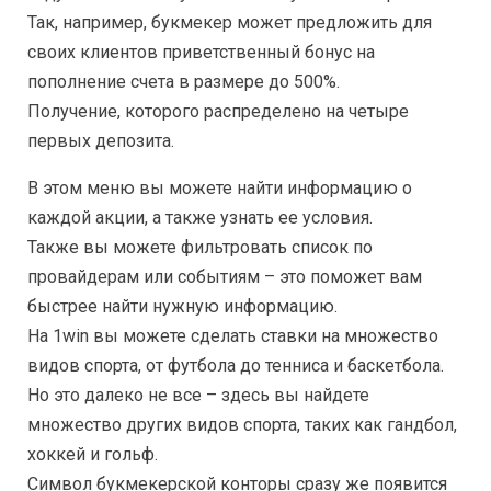
Так, например, букмекер может предложить для
своих клиентов приветственный бонус на
пополнение счета в размере до 500%.
Получение, которого распределено на четыре
первых депозита.
В этом меню вы можете найти информацию о
каждой акции, а также узнать ее условия.
Также вы можете фильтровать список по
провайдерам или событиям – это поможет вам
быстрее найти нужную информацию.
На 1win вы можете сделать ставки на множество
видов спорта, от футбола до тенниса и баскетбола.
Но это далеко не все – здесь вы найдете
множество других видов спорта, таких как гандбол,
хоккей и гольф.
Символ букмекерской конторы сразу же появится