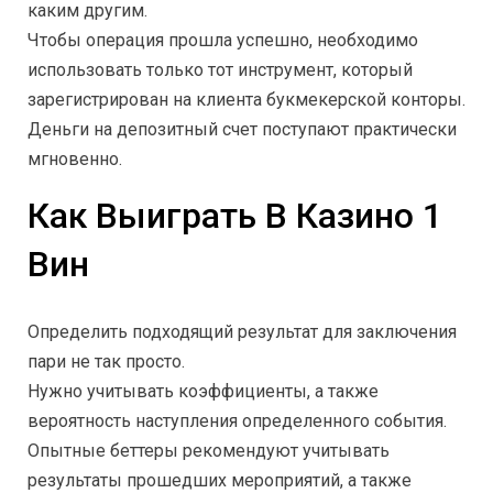
каким другим.
Чтобы операция прошла успешно, необходимо
использовать только тот инструмент, который
зарегистрирован на клиента букмекерской конторы.
Деньги на депозитный счет поступают практически
мгновенно.
Как Выиграть В Казино 1
Вин
Определить подходящий результат для заключения
пари не так просто.
Нужно учитывать коэффициенты, а также
вероятность наступления определенного события.
Опытные беттеры рекомендуют учитывать
результаты прошедших мероприятий, а также