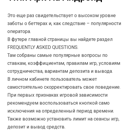
Это еще раз свидетельствует о высоком уровне
заботы о беттерах и, как следствие – популярности
оператора.
В футере главной страницы вы найдете раздел
FREQUENTLY ASKED QUESTIONS.
Там собраны самые популярные вопросы по
ставкам, коэффициентам, правилам игр, условиям
сотрудничества, вариантам депозита и вывода.
В личном кабинете пользователь может
самостоятельно скорректировать свое поведение.
При первых признаках игровой зависимости
рекомендуем воспользоваться кнопкой само
исключения на определенный период времени.
Также возможно установить лимит на сеансы игр,
депозит и вывод средств.