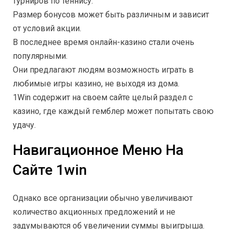
турниров по теннису.
Размер бонусов может быть различным и зависит
от условий акции.
В последнее время онлайн-казино стали очень
популярными.
Они предлагают людям возможность играть в
любимые игры казино, не выходя из дома.
1Win содержит на своем сайте целый раздел с
казино, где каждый гемблер может попытать свою
удачу.
Навигационное Меню На
Сайте 1win
Однако все организации обычно увеличивают
количество акционных предложений и не
задумываются об увеличении суммы выигрыша.