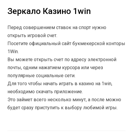
Зеркало Казино 1win
Перед совершением ставок на спорт нужно
открыть игровой счет.
Посетите официальный сайт букмекерской конторы
1Win.
Вы можете открыть счет по адресу электронной
почты, одним нажатием курсора или через
популярные социальные сети.
Для того чтобы начать играть в казино на 1win,
необходимо скачать приложение.
Это займет всего несколько минут, а после можно
будет сразу приступить к выбору любимой игры.