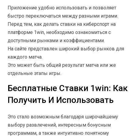
Приложение удобно использовать и позволяет
быстро переключаться между разными играми.
Перед тем, как делать ставки на киберспорт на
платформе 1win, необходимо ознакомиться с
доступными рынками и коэффициентами.
На сайте представлен широкий выбор рынков для
каждого матча.
Это может быть общий результат матча или же
отдельные этапы игры.
Бесплатные Ставки 1win: Как
Получить И Использовать
Это стало возможным благодаря широчайшему
выбору развлечений, интересным бонусным
программам, а также интуитивно понятному