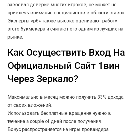
завоевал доверие многих игроков, не может не
привлечь внимание специалистов в области ставок.
Эксперты «рб» также высоко оценивают работу
этого букмекера и считают его одним из лучших на
рынке.
Как Осуществить Вход На
Официальный Сайт 1вин
Через Зеркало?
Максимально в месяц можно получить 33% дохода
от своих вложений.
Использовать бесплатные вращения нужно в
течение a couple of дней после получения.
Бонус распространяется на игры провайдера