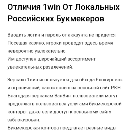
Отличия 1win От Локальных
Российских Букмекеров
Вводить логин и пароль от аккаунта не придется.
Посещая казино, игроки проводят здесь время
невероятно увлекательно.
Им доступен широчайший ассортимент
увлекательных развлечений.
Зеркало 1вин используется для обхода блокировок
и ограничений, наложенных на основной сайт РКН.
Благодаря зеркалам ВанВин, пользователи могут
продолжать пользоваться услугами букмекерской
конторы, даже если доступ к основному сайту
заблокирован.
Букмекерская контора предлагает разные виды