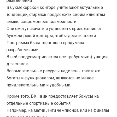
развлечений.
В букмекерской конторе учитывают актуальные
тенденции, стараясь предложить своим клиентам
самые современные возможности.
Они смогут скачать и установить приложение от
букмекерской конторы, чтобы делать ставки.
Программа была тщательно продумана
разработчиками.
В ней предусматриваются все требуемые функции
для ставок.
Вспомогательные ресурсы наделены таким же
богатым функционалом, являются не менее
привлекательными и удобными.
Кроме того, БК 1вин предоставляет бонусы на
отдельные спортивные события.
Например, на матчи Лиги чемпионов или на финалы