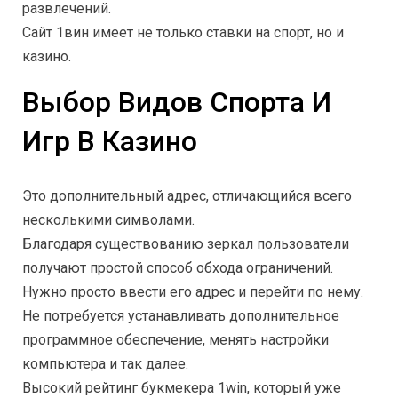
развлечений.
Сайт 1вин имеет не только ставки на спорт, но и
казино.
Выбор Видов Спорта И
Игр В Казино
Это дополнительный адрес, отличающийся всего
несколькими символами.
Благодаря существованию зеркал пользователи
получают простой способ обхода ограничений.
Нужно просто ввести его адрес и перейти по нему.
Не потребуется устанавливать дополнительное
программное обеспечение, менять настройки
компьютера и так далее.
Высокий рейтинг букмекера 1win, который уже