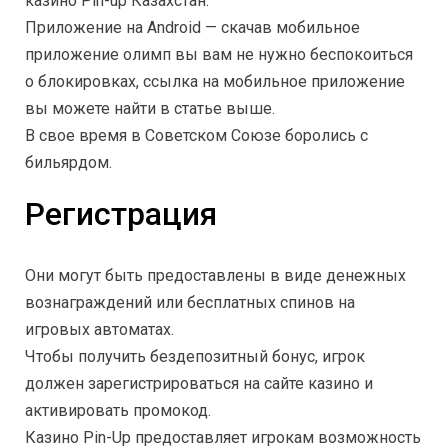
казино Pin-up Казахстан.
Приложение на Android — скачав мобильное
приложение олимп вы вам не нужно беспокоиться
о блокировках, ссылка на мобильное приложение
вы можете найти в статье выше.
В свое время в Советском Союзе боролись с
бильярдом.
Регистрация
Они могут быть предоставлены в виде денежных
вознаграждений или бесплатных спинов на
игровых автоматах.
Чтобы получить бездепозитный бонус, игрок
должен зарегистрироваться на сайте казино и
активировать промокод.
Казино Pin-Up предоставляет игрокам возможность