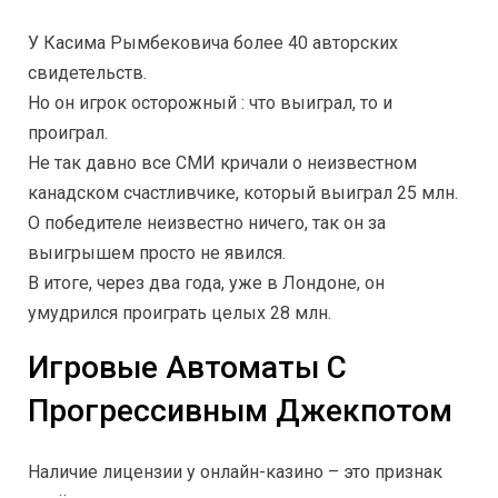
У Касима Рымбековича более 40 авторских
свидетельств.
Но он игрок осторожный : что выиграл, то и
проиграл.
Не так давно все СМИ кричали о неизвестном
канадском счастливчике, который выиграл 25 млн.
О победителе неизвестно ничего, так он за
выигрышем просто не явился.
В итоге, через два года, уже в Лондоне, он
умудрился проиграть целых 28 млн.
Игровые Автоматы С
Прогрессивным Джекпотом
Наличие лицензии у онлайн-казино – это признак