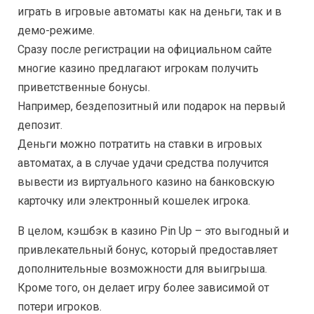
играть в игровые автоматы как на деньги, так и в
демо-режиме.
Сразу после регистрации на официальном сайте
многие казино предлагают игрокам получить
приветственные бонусы.
Например, бездепозитный или подарок на первый
депозит.
Деньги можно потратить на ставки в игровых
автоматах, а в случае удачи средства получится
вывести из виртуального казино на банковскую
карточку или электронный кошелек игрока.
В целом, кэшбэк в казино Pin Up – это выгодный и
привлекательный бонус, который предоставляет
дополнительные возможности для выигрыша.
Кроме того, он делает игру более зависимой от
потери игроков.