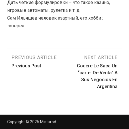
Дать четкие формулировки – что такое казино,
игровые автоматы, рулетка и т. д.
Сам Ильяшев человек азартный, его хобби :
лотерея.
Post
PREVIOUS ARTICLE
NEXT ARTICLE
Previous Post
Codere Le Saca Un
navigation
“cartel De Venta” A
Sus Negocios En
Argentina
Copyright © 2026
Misturod
.