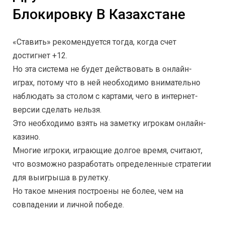
Блокировку В Казахстане
«Ставить» рекомендуется тогда, когда счет
достигнет +12.
Но эта система не будет действовать в онлайн-
играх, потому что в ней необходимо внимательно
наблюдать за столом с картами, чего в интернет-
версии сделать нельзя.
Это необходимо взять на заметку игрокам онлайн-
казино.
Многие игроки, играющие долгое время, считают,
что возможно разработать определенные стратегии
для выигрыша в рулетку.
Но такое мнения построены не более, чем на
совпадении и личной победе.