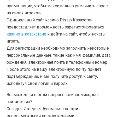
промо-акции, чтобы максимально увеличить спрос
на своих игроков.
Официальный сайт казино Pin-up Казахстан
предоставляет возможность зарегистрироваться
казино в казахстане
и войти на сайт, чтобы начать
играть.
Для регистрации необходимо заполнить некоторые
персональные данные, такие как имя, фамилия, дата
рождения, электронная почта и телефонный номер.
После этого на вашу электронную почту придет
подтверждение, и вы получите доступ к сайту,
используя свой логин и пароль.
Возможен ли в этом вопросе компромисс, как
считаете вы?
Сегодня Интернет буквально пестрит
всевозможными предложениями.