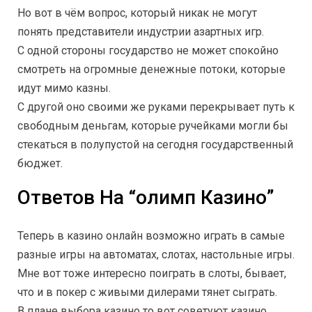
Но вот в чём вопрос, который никак не могут
понять представители индустрии азартных игр.
С одной стороны государство не может спокойно
смотреть на огромные денежные потоки, которые
идут мимо казны.
С другой оно своими же руками перекрывает путь к
свободным деньгам, которые ручейками могли бы
стекаться в полупустой на сегодня государственный
бюджет.
Ответов На “олимп Казино”
Теперь в казино онлайн возможно играть в самые
разные игры на автоматах, слотах, настольные игры.
Мне вот тоже интересно поиграть в слоты, бывает,
что и в покер с живыми дилерами тянет сыграть.
В плане выбора казино то вот советуют казино