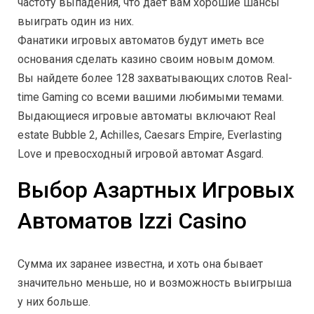
частоту выпадения, что дает вам хорошие шансы
выиграть один из них.
Фанатики игровых автоматов будут иметь все
основания сделать казино своим новым домом.
Вы найдете более 128 захватывающих слотов Real-
time Gaming со всеми вашими любимыми темами.
Выдающиеся игровые автоматы включают Real
estate Bubble 2, Achilles, Caesars Empire, Everlasting
Love и превосходный игровой автомат Asgard.
Выбор Азартных Игровых
Автоматов Izzi Casino
Сумма их заранее известна, и хоть она бывает
значительно меньше, но и возможность выигрыша
у них больше.