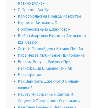
Казино Вулкан
О Проекте Nur Kz
Комсомольская Правда Казахстан
Игровые Автоматы С
Прогрессивным Джекпотом
Выбор Азартных Игровых Автоматов
Izzi Casino
Софт И Провайдеры Казино Пин Ап
Игра Через Мобильное Приложение
Велкам Бонусы, Бонусы При
Регистрации В Казино Пин Ап
Регистрация
Как Выиграть Джекпот В Онлайн-
казино?
Работу Иностранных Сайтов И
Соцсетей Предлагают Ограничить
Азартный Бизнес В Виртуальной