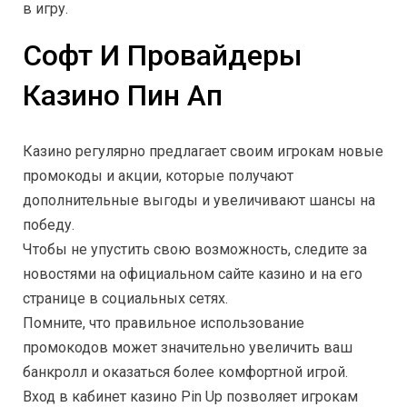
в игру.
Софт И Провайдеры
Казино Пин Ап
Казино регулярно предлагает своим игрокам новые
промокоды и акции, которые получают
дополнительные выгоды и увеличивают шансы на
победу.
Чтобы не упустить свою возможность, следите за
новостями на официальном сайте казино и на его
странице в социальных сетях.
Помните, что правильное использование
промокодов может значительно увеличить ваш
банкролл и оказаться более комфортной игрой.
Вход в кабинет казино Pin Up позволяет игрокам