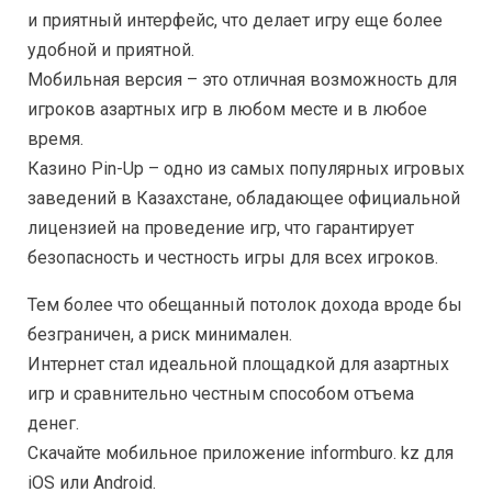
и приятный интерфейс, что делает игру еще более
удобной и приятной.
Мобильная версия – это отличная возможность для
игроков азартных игр в любом месте и в любое
время.
Казино Pin-Up – одно из самых популярных игровых
заведений в Казахстане, обладающее официальной
лицензией на проведение игр, что гарантирует
безопасность и честность игры для всех игроков.
Тем более что обещанный потолок дохода вроде бы
безграничен, а риск минимален.
Интернет стал идеальной площадкой для азартных
игр и сравнительно честным способом отъема
денег.
Скачайте мобильное приложение informburo. kz для
iOS или Android.