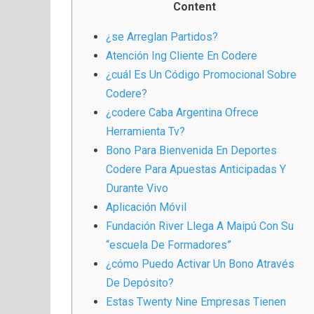
Content
¿se Arreglan Partidos?
Atención Ing Cliente En Codere
¿cuál Es Un Código Promocional Sobre
Codere?
¿codere Caba Argentina Ofrece
Herramienta Tv?
Bono Para Bienvenida En Deportes
Codere Para Apuestas Anticipadas Y
Durante Vivo
Aplicación Móvil
Fundación River Llega A Maipú Con Su
“escuela De Formadores”
¿cómo Puedo Activar Un Bono Através
De Depósito?
Estas Twenty Nine Empresas Tienen