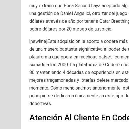
muy extraño que Boca Second haya aceptado algun 
una gestión de Daniel Angelici, otro zar del juego 
dólares através de año por tener a Qatar Breathing
sobre dólares por 20 meses de auspicio.
[newline]Esta adquisición le aporto a codere más
de una manera bastante significativa el poder de
plataforma que opera en muchoas países, comien
sumado a los 2000. La plataforma de Codere que e
80 manteniendo 4 décadas de experiencia en este
mejores tragamonedas y loterías delete mercado 
momento. Como mencionamos anteriormente, este s
principio se dedicaron únicamente an este tipo d
deportivas.
Atención Al Cliente En Cod