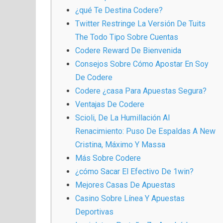
¿qué Te Destina Codere?
Twitter Restringe La Versión De Tuits
The Todo Tipo Sobre Cuentas
Codere Reward De Bienvenida
Consejos Sobre Cómo Apostar En Soy
De Codere
Codere ¿casa Para Apuestas Segura?
Ventajas De Codere
Scioli, De La Humillación Al
Renacimiento: Puso De Espaldas A New
Cristina, Máximo Y Massa
Más Sobre Codere
¿cómo Sacar El Efectivo De 1win?
Mejores Casas De Apuestas
Casino Sobre Línea Y Apuestas
Deportivas