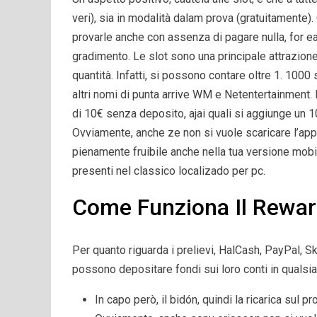
veri), sia in modalità dalam prova (gratuitamente).
provarle anche con assenza di pagare nulla, for e
gradimento. Le slot sono una principale attrazion
quantità. Infatti, si possono contare oltre 1. 1000 
altri nomi di punta arrive WM e Netentertainment. 
di 10€ senza deposito, ajai quali si aggiunge un 1
Ovviamente, anche ze non si vuole scaricare l’app
pienamente fruibile anche nella tua versione mobile 
presenti nel classico localizado per pc.
Come Funziona Il Reward
Per quanto riguarda i prelievi, HalCash, PayPal, Skri
possono depositare fondi sui loro conti in quals
In capo però, il bidón, quindi la ricarica sul p