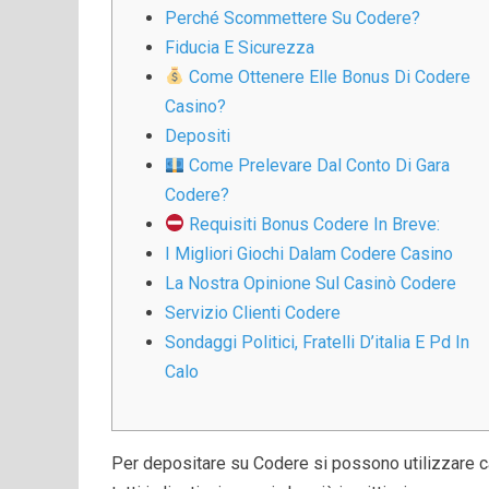
Perché Scommettere Su Codere?
Fiducia E Sicurezza
Come Ottenere Elle Bonus Di Codere
Casino?
Depositi
Come Prelevare Dal Conto Di Gara
Codere?
Requisiti Bonus Codere In Breve:
I Migliori Giochi Dalam Codere Casino
La Nostra Opinione Sul Casinò Codere
Servizio Clienti Codere
Sondaggi Politici, Fratelli D’italia E Pd In
Calo
Per depositare su Codere si possono utilizzare ca