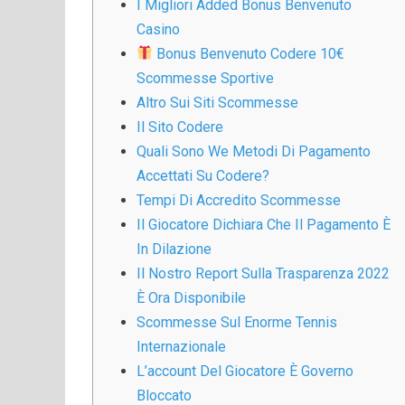
I Migliori Added Bonus Benvenuto
Casino
Bonus Benvenuto Codere 10€
Scommesse Sportive
Altro Sui Siti Scommesse
Il Sito Codere
Quali Sono We Metodi Di Pagamento
Accettati Su Codere?
Tempi Di Accredito Scommesse
Il Giocatore Dichiara Che Il Pagamento È
In Dilazione
Il Nostro Report Sulla Trasparenza 2022
È Ora Disponibile
Scommesse Sul Enorme Tennis
Internazionale
L’account Del Giocatore È Governo
Bloccato