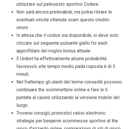
utilizzare sul palinsesto sportivo Codere.
Non sarà ancora prelevabile, ma potrai ritirare le
eventuali vincite ottenute scam questo credito
onore.
In attesa che il codice sia disponibile, si deve solo
cliccare sul seguente pulsante giallo for each
approfittare del miglior bonus attuale.
E Unibet ha effettivamente alcune probabilità
favorevoli, elle tempo medio pada risposta è di 5
minuti.
Nel frattempo gli utenti del terme conseillé possono
continuare the scommettere online e fare le li
puntate al casinò utilizzando la versione mobile del
luogo.
Troverai consigli, pronostici calcio electronic
strategie per benjamin scommesse sportive at the
gioco d’azzardo online, comparazioni di siti di gioco