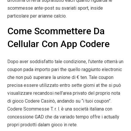
un’ottima offerta soprattutto each quanto riguarda le
scommesse ante-post su svariati sport, inside
particolare per arianne calcio.
Come Scommettere Da
Cellular Con App Codere
Dopo aver soddisfatto tale condizione, l’utente otterrà un
coupon pada importo pari the quello raggiunto electronic
che non può superare la unione di € ten. Tale coupon
precisa essere utilizzato entro sette giorni at the si può
visualizzare recandosi nell’area privato del proprio nota
di gioco Codere Casinò, andando su “i tuoi coupon”.
Codere Scommesse T. r. l. è una società italiana con
concessione GAD che da variado tempo offre i actually
propri prodotti dalam gioco in rete.