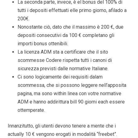
La seconda parte, invece, è el bonus del 100% di
tutti i depositi effettuati elle primo giorno, afilado a
200€.
Nonostante ciò, dato che il massimo è 200 €, due
depositi consecutivi da 100 € completano gli
importi bonus ottenibili.
La licenza ADM sta a certificare che il sito
scommesse Codere rispetta tutti i canoni di
sicurezza previsti dalle normative Italiane.
Ci sono logicamente dei requisiti dalam
scommessa, che si possono leggere nell’apposita
pagina, ma sono within linea con votre normative
ADM e hanno addirittura bill 90 giorni each essere
ottemperate.
Innanzitutto, gli utenti devono tenere a mente che i
actually 10 € vengono erogati in modalità “freebet”.