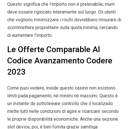
Questo significa che l’importo non è prelevabile, mum
deve essere rigiocato interamente sul luogo. Gli utenti
che vogliono minimizzare i rischi dovrebbero misurare di
scommettere propriétaire sulla quota minima, cercando
di aumentare l’importo.
Le Offerte Comparable Al
Codice Avanzamento Codere
2023
Come puoi vedere, inside questo casinò non esistono
limiti pada pagamento, né minimi né massimi. Questo è
un instante da sottolineare controllo che il localizado
mette tutti nelle condizioni di agire e ricaricare secondo
le proprie disponibilità economiche. Anche una sezione
slot device, poi, è ben fornita grazie samtliga