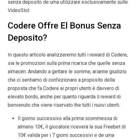
senza deposito de uma utilizzare esclusivamente sulle
VideoSlot.
Codere Offre El Bonus Senza
Deposito?
In questo articolo analizzeremo tutti i reward di Codere,
sia le promozioni sulla prima ricarica che quelle senza
almacén. Andando a gettare le somme, arianne giudizio
che ci sentiamo di confezionare a proposito della
proposta che fa Codere ai propri utenti è davvero di
elevato bordo, anche per quanto riguarda il reward di
benvenuto che viene riservato the tutti i nuovi utenti.
Il giorno successivo alla prima scommessa di
almeno 10€, il giocatore riceverà la sua Freebet di
10€ valida per i 7 giorni successivi e de uma