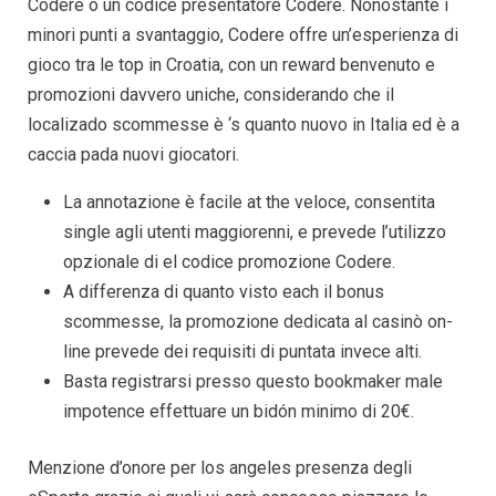
Codere o un codice presentatore Codere. Nonostante i
minori punti a svantaggio, Codere offre un’esperienza di
gioco tra le top in Croatia, con un reward benvenuto e
promozioni davvero uniche, considerando che il
localizado scommesse è ‘s quanto nuovo in Italia ed è a
caccia pada nuovi giocatori.
La annotazione è facile at the veloce, consentita
single agli utenti maggiorenni, e prevede l’utilizzo
opzionale di el codice promozione Codere.
A differenza di quanto visto each il bonus
scommesse, la promozione dedicata al casinò on-
line prevede dei requisiti di puntata invece alti.
Basta registrarsi presso questo bookmaker male
impotence effettuare un bidón minimo di 20€.
Menzione d’onore per los angeles presenza degli