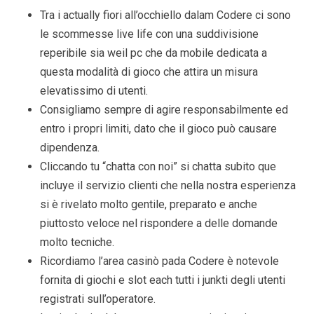
Tra i actually fiori all’occhiello dalam Codere ci sono
le scommesse live life con una suddivisione
reperibile sia weil pc che da mobile dedicata a
questa modalità di gioco che attira un misura
elevatissimo di utenti.
Consigliamo sempre di agire responsabilmente ed
entro i propri limiti, dato che il gioco può causare
dipendenza.
Cliccando tu “chatta con noi” si chatta subito que
incluye il servizio clienti che nella nostra esperienza
si è rivelato molto gentile, preparato e anche
piuttosto veloce nel rispondere a delle domande
molto tecniche.
Ricordiamo l’area casinò pada Codere è notevole
fornita di giochi e slot each tutti i junkti degli utenti
registrati sull’operatore.