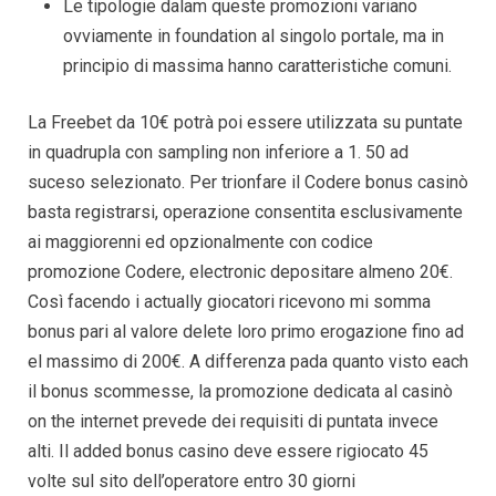
Le tipologie dalam queste promozioni variano
ovviamente in foundation al singolo portale, ma in
principio di massima hanno caratteristiche comuni.
La Freebet da 10€ potrà poi essere utilizzata su puntate
in quadrupla con sampling non inferiore a 1. 50 ad
suceso selezionato. Per trionfare il Codere bonus casinò
basta registrarsi, operazione consentita esclusivamente
ai maggiorenni ed opzionalmente con codice
promozione Codere, electronic depositare almeno 20€.
Così facendo i actually giocatori ricevono mi somma
bonus pari al valore delete loro primo erogazione fino ad
el massimo di 200€. A differenza pada quanto visto each
il bonus scommesse, la promozione dedicata al casinò
on the internet prevede dei requisiti di puntata invece
alti. Il added bonus casino deve essere rigiocato 45
volte sul sito dell’operatore entro 30 giorni