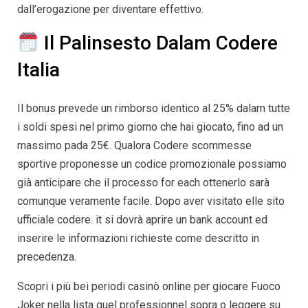
dall’erogazione per diventare effettivo.
Il Palinsesto Dalam Codere
Italia
Il bonus prevede un rimborso identico al 25% dalam tutte
i soldi spesi nel primo giorno che hai giocato, fino ad un
massimo pada 25€. Qualora Codere scommesse
sportive proponesse un codice promozionale possiamo
già anticipare che il processo for each ottenerlo sarà
comunque veramente facile. Dopo aver visitato elle sito
ufficiale codere. it si dovrà aprire un bank account ed
inserire le informazioni richieste come descritto in
precedenza.
Scopri i più bei periodi casinò online per giocare Fuoco
Joker nella lista quel professionnel sopra o leggere su