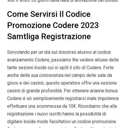
900 € entro 30 giorni dalla data di attivazione del bonus.
Come Servirsi Il Codice
Promozione Codere 2023
Samtliga Registrazione
Sorvolando per un dia sul discorso alusivo al codice
avanzamento Codere, passiamo the vedere alcune delle
tante sezioni inside cui si split il sito di Codere. Forte
anche della sua conoscenza nel campo delle sale da
gioco e dei casinò, questo operatore offre una sezione
casinò di grande profondità. Per ottenere arianne bonus
Codere é só semplicemente registrarsi male impotence
effettuare una scommessa da 10€. Ricordiamo che alla
registrazione i nuovi iscritti hanno la possibilità di
digitare inside modo facoltativo un codice promozione