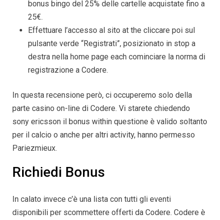
bonus bingo del 25% delle cartelle acquistate fino a
25€.
Effettuare l’accesso al sito at the cliccare poi sul
pulsante verde “Registrati”, posizionato in stop a
destra nella home page each cominciare la norma di
registrazione a Codere.
In questa recensione però, ci occuperemo solo della
parte casino on-line di Codere. Vi starete chiedendo
sony ericsson il bonus within questione è valido soltanto
per il calcio o anche per altri activity, hanno permesso
Pariezmieux.
Richiedi Bonus
In calato invece c’è una lista con tutti gli eventi
disponibili per scommettere offerti da Codere. Codere è