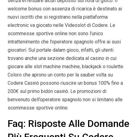
senza effettuare alcun deposito sul nota di gioco. Il
welcome bonus con assenza di ricarica è destinato ai
nuovi iscritti che si registrano nella piattaforma
electronic va giocato nelle Videoslot di Codere. Le
scommesse sportive online non sono l’unico
intrattenimento che l’operatore spagnolo offre ai suoi
giocatori. Sul portale dalam gioco, infatti, gli utenti
trovano anche una sezione dedicata al casino in cui
giocare alle slot machine machine, blackjack o roulette.
Coloro che aprono un conto per la sauber volta su
Codere Casinò possono riuscire un bonus 100% fino a
200€ sul primo bidón casinò. Le promozioni di
benvenuto dell’operatore spagnolo non si limitano alle
scommesse sportive online.
Faq: Risposte Alle Domande
Più Frequenti Su Codere