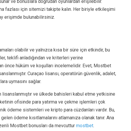
nar ve bonuslara doğrudan oyunlardan erişilebilir.
 fazlası için sitemizi takipte kalın. Her biriyle etkileşimi
 erişimde bulunabilirsiniz.
maları olabilir ve yalnızca kısa bir süre için etkindir, bu
, teklifi anladığından ve kriterleri yerine
n önce hüküm ve koşulları incelemelidir. Evet, Mostbet
anslanmıştır. Curaçao lisansı, operatörün güvenlik, adalet,
lara uymasını sağlar.
n lisanslanmıştır ve ülkede bahisleri kabul etme yetkisine
şirketinin ofisinde para yatırma ve çekme işlemleri çok
ronik ödeme sistemleri ve kripto para cüzdanları vardır. Bu,
 gelen ödeme kısıtlamalarını atlamanıza olanak tanır. Ana
üzenli Mostbet bonusları da mevcuttur
mostbet
.