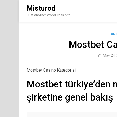
Skip
Misturod
to
content
Just another WordPress site
UN
Mostbet Ca
May 24,
Mostbet Casino Kategorisi
Mostbet türkiye’den m
şirketine genel bakış