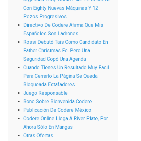
Con Eighty Nuevas Máquinas Y 12
Pozos Progresivos
Directivo De Codere Afirma Que Mis
Españoles Son Ladrones
Rossi Debutó Tais Como Candidato En
Father Christmas Fe, Pero Una
Seguridad Copó Una Agenda
Cuando Tienes Un Resultado Muy Facil
Para Cerrarlo La Página Se Queda
Bloqueada Estafadores
Juego Responsable
Bono Sobre Bienvenida Codere
Publicación De Codere México
Codere Online Llega A River Plate, Por
Ahora Sólo En Mangas
Otras Ofertas