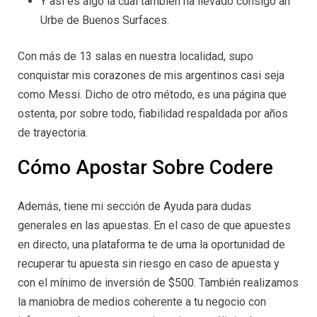
Y asi es algo la cual también ha llevado consigo an
Urbe de Buenos Surfaces.
Con más de 13 salas en nuestra localidad, supo
conquistar mis corazones de mis argentinos casi seja
como Messi. Dicho de otro método, es una página que
ostenta, por sobre todo, fiabilidad respaldada por años
de trayectoria.
Cómo Apostar Sobre Codere
Además, tiene mi sección de Ayuda para dudas
generales en las apuestas. En el caso de que apuestes
en directo, una plataforma te de uma la oportunidad de
recuperar tu apuesta sin riesgo en caso de apuesta y
con el mínimo de inversión de $500. También realizamos
la maniobra de medios coherente a tu negocio con