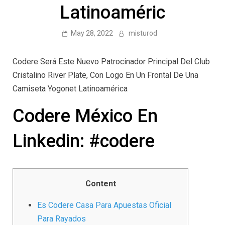
Latinoaméric
May 28, 2022
misturod
Codere Será Este Nuevo Patrocinador Principal Del Club
Cristalino River Plate, Con Logo En Un Frontal De Una
Camiseta Yogonet Latinoamérica
Codere México En
Linkedin: #codere
Content
Es Codere Casa Para Apuestas Oficial
Para Rayados