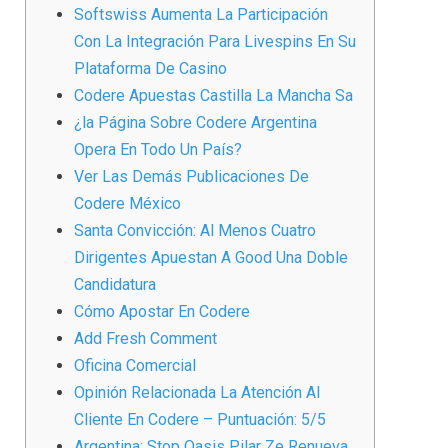
Softswiss Aumenta La Participación
Con La Integración Para Livespins En Su
Plataforma De Casino
Codere Apuestas Castilla La Mancha Sa
¿la Página Sobre Codere Argentina
Opera En Todo Un País?
Ver Las Demás Publicaciones De
Codere México
Santa Convicción: Al Menos Cuatro
Dirigentes Apuestan A Good Una Doble
Candidatura
Cómo Apostar En Codere
Add Fresh Comment
Oficina Comercial
Opinión Relacionada La Atención Al
Cliente En Codere – Puntuación: 5/5
Argentina: Stop Oasis Pilar Ze Renueva