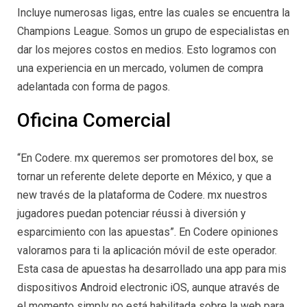
Incluye numerosas ligas, entre las cuales se encuentra la
Champions League. Somos un grupo de especialistas en
dar los mejores costos en medios. Esto logramos con
una experiencia en un mercado, volumen de compra
adelantada con forma de pagos.
Oficina Comercial
“En Codere. mx queremos ser promotores del box, se
tornar un referente delete deporte en México, y que a
new través de la plataforma de Codere. mx nuestros
jugadores puedan potenciar réussi à diversión y
esparcimiento con las apuestas”. En Codere opiniones
valoramos para ti la aplicación móvil de este operador.
Esta casa de apuestas ha desarrollado una app para mis
dispositivos Android electronic iOS, aunque através de
el momento simply no está habilitada sobre la web para