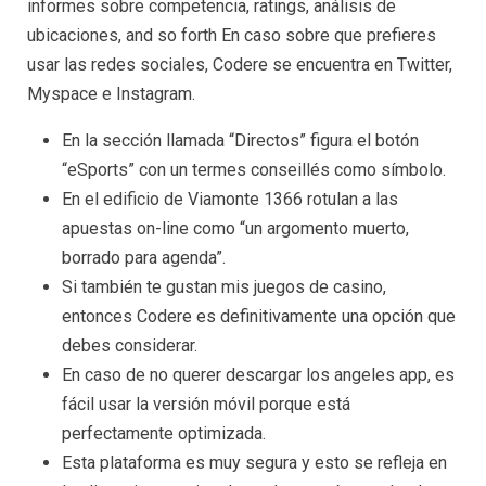
informes sobre competencia, ratings, análisis de
ubicaciones, and so forth En caso sobre que prefieres
usar las redes sociales, Codere se encuentra en Twitter,
Myspace e Instagram.
En la sección llamada “Directos” figura el botón
“eSports” con un termes conseillés como símbolo.
En el edificio de Viamonte 1366 rotulan a las
apuestas on-line como “un argomento muerto,
borrado para agenda”.
Si también te gustan mis juegos de casino,
entonces Codere es definitivamente una opción que
debes considerar.
En caso de no querer descargar los angeles app, es
fácil usar la versión móvil porque está
perfectamente optimizada.
Esta plataforma es muy segura y esto se refleja en