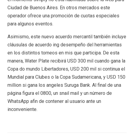
Ciudad de Buenos Aires. En otros mercados este
operador ofrece una promoción de cuotas especiales
para algunos eventos.
Asimismo, este nuevo acuerdo mercantil también incluye
cláusulas de acuerdo ing desempeño del herramientas
en los distintos torneos en mis que participa. De esta
manera, Water Plate recibirá USD 300 mil cuando gana la
Copa do mundo Libertadores, USD 200 mil si continua el
Mundial para Clubes o la Copa Sudamericana, y USD 150
million si gana los angeles Suruga Bank. Al final de una
página figura el 0800, un snail mail y un número de
WhatsApp afin de contener al usuario ante un
inconveniente.