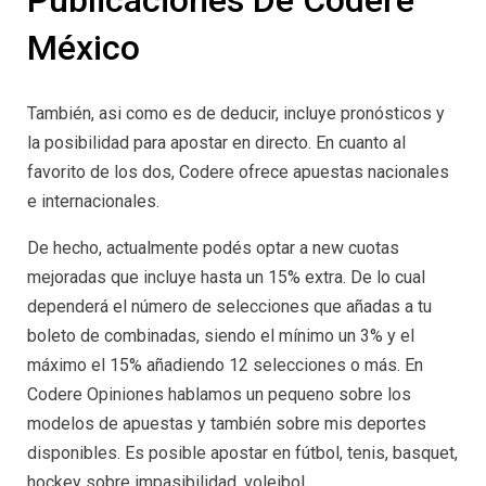
México
También, asi como es de deducir, incluye pronósticos y
la posibilidad para apostar en directo. En cuanto al
favorito de los dos, Codere ofrece apuestas nacionales
e internacionales.
De hecho, actualmente podés optar a new cuotas
mejoradas que incluye hasta un 15% extra. De lo cual
dependerá el número de selecciones que añadas a tu
boleto de combinadas, siendo el mínimo un 3% y el
máximo el 15% añadiendo 12 selecciones o más. En
Codere Opiniones hablamos un pequeno sobre los
modelos de apuestas y también sobre mis deportes
disponibles. Es posible apostar en fútbol, tenis, basquet,
hockey sobre impasibilidad, voleibol.