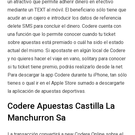
un atractivo que permite adherir dinero en efectivo
mediante un TEXT al móvil. El beneficiario sólo tiene que
acudir an un cajero e introducir los datos de referencia
delete SMS para concluir el dinero. Codere cuenta con
una función que lo permite conocer cuando tu ticket
sobre apuestas está premiado o cuál ha sido el estado
actual del mismo. Si apostaste en algún local de Codere
y no quieres hacer el viaje en vano, solitary para conocer
si tu ticket tiene premio, podrás realizarlo desde la net.
Para descargar la app Codere durante tu iPhone, tan sólo
tienes o qual ir en el Apple Store sumado a descargarte
la aplicación de apuestas deportivas.
Codere Apuestas Castilla La
Manchurron Sa
La transacción convertirá a new Codere Online sobre el