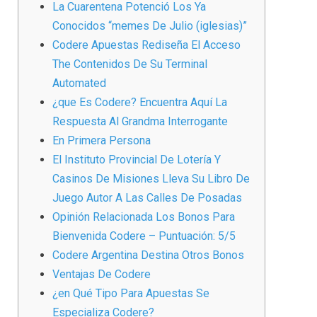
La Cuarentena Potenció Los Ya
Conocidos “memes De Julio (iglesias)”
Codere Apuestas Rediseña El Acceso
The Contenidos De Su Terminal
Automated
¿que Es Codere? Encuentra Aquí La
Respuesta Al Grandma Interrogante
En Primera Persona
El Instituto Provincial De Lotería Y
Casinos De Misiones Lleva Su Libro De
Juego Autor A Las Calles De Posadas
Opinión Relacionada Los Bonos Para
Bienvenida Codere – Puntuación: 5/5
Codere Argentina Destina Otros Bonos
Ventajas De Codere
¿en Qué Tipo Para Apuestas Se
Especializa Codere?