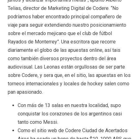
Telias, director de Marketing Digital de Codere. “No
podríamos haber encontrado principal compañero de
viaje para seguir extendiendo nuestro posicionamiento
sobre el mercado mejicano que el club de fútbol
Rayados de Monterrey”. Una escritora que recorre
diariamente el globo de las apuestas online, así tais
como también diversos proyectos dentro del área
audiovisual. Las Leonas están orgullosas de ser parte
sobre Codere, y sera que, en el sitio, las apuestas en los
torneos internacionales y locales de hockey salen como
pan apasionado.
Con más de 13 salas en nuestra localidad, supo
conquistar los corazones de los argentinos casi
tanto como Messi.
Como el sitio web de Codere Ciudad de Acertados
Aires ha osado un bono de hasta $10. 1000 ARS que