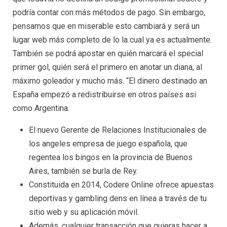
podría contar con más métodos de pago. Sin embargo,
pensamos que en miserable esto cambiará y será un
lugar web más completo de lo la cual ya es actualmente.
También se podrá apostar en quién marcará el special
primer gol, quién será el primero en anotar un diana, al
máximo goleador y mucho más. “El dinero destinado an
España empezó a redistribuirse en otros países asi
como Argentina.
El nuevo Gerente de Relaciones Institucionales de
los angeles empresa de juego española, que
regentea los bingos en la provincia de Buenos
Aires, también se burla de Rey.
Constituida en 2014, Codere Online ofrece apuestas
deportivas y gambling dens en línea a través de tu
sitio web y su aplicación móvil.
Además, cualquier transacción que quieras hacer a