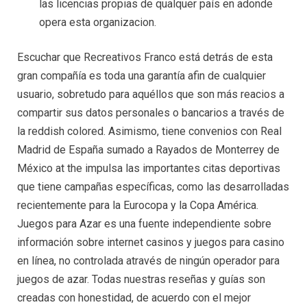
las licencias propias de qualquer país en adonde
opera esta organizacion.
Escuchar que Recreativos Franco está detrás de esta
gran compañía es toda una garantía afin de cualquier
usuario, sobretudo para aquéllos que son más reacios a
compartir sus datos personales o bancarios a través de
la reddish colored. Asimismo, tiene convenios con Real
Madrid de España sumado a Rayados de Monterrey de
México at the impulsa las importantes citas deportivas
que tiene campañas específicas, como las desarrolladas
recientemente para la Eurocopa y la Copa América.
Juegos para Azar es una fuente independiente sobre
información sobre internet casinos y juegos para casino
en línea, no controlada através de ningún operador para
juegos de azar. Todas nuestras reseñas y guías son
creadas con honestidad, de acuerdo con el mejor