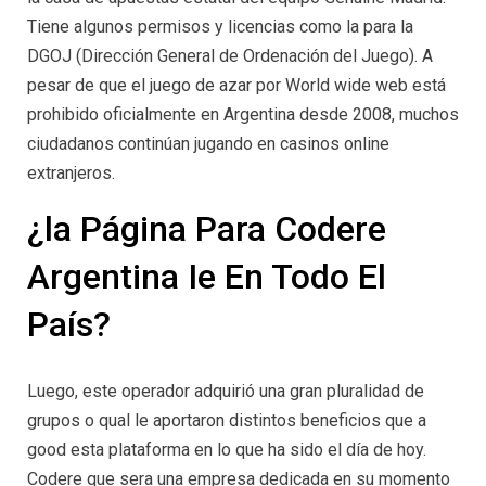
Tiene algunos permisos y licencias como la para la
DGOJ (Dirección General de Ordenación del Juego). A
pesar de que el juego de azar por World wide web está
prohibido oficialmente en Argentina desde 2008, muchos
ciudadanos continúan jugando en casinos online
extranjeros.
¿la Página Para Codere
Argentina Ie En Todo El
País?
Luego, este operador adquirió una gran pluralidad de
grupos o qual le aportaron distintos beneficios que a
good esta plataforma en lo que ha sido el día de hoy.
Codere que sera una empresa dedicada en su momento