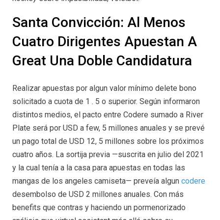
Santa Convicción: Al Menos
Cuatro Dirigentes Apuestan A
Great Una Doble Candidatura
Realizar apuestas por algun valor mínimo delete bono
solicitado a cuota de 1 . 5 o superior. Según informaron
distintos medios, el pacto entre Codere sumado a River
Plate será por USD a few, 5 millones anuales y se prevé
un pago total de USD 12, 5 millones sobre los próximos
cuatro años. La sortija previa —suscrita en julio del 2021
y la cual tenía a la casa para apuestas en todas las
mangas de los angeles camiseta— preveía algun
codere
desembolso de USD 2 millones anuales. Con más
benefits que contras y haciendo un pormenorizado