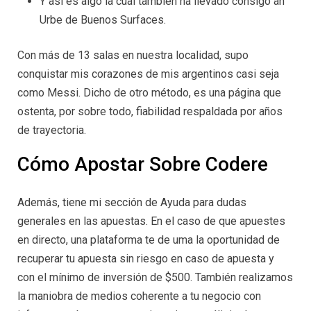
Y asi es algo la cual también ha llevado consigo an
Urbe de Buenos Surfaces.
Con más de 13 salas en nuestra localidad, supo
conquistar mis corazones de mis argentinos casi seja
como Messi. Dicho de otro método, es una página que
ostenta, por sobre todo, fiabilidad respaldada por años
de trayectoria.
Cómo Apostar Sobre Codere
Además, tiene mi sección de Ayuda para dudas
generales en las apuestas. En el caso de que apuestes
en directo, una plataforma te de uma la oportunidad de
recuperar tu apuesta sin riesgo en caso de apuesta y
con el mínimo de inversión de $500. También realizamos
la maniobra de medios coherente a tu negocio con