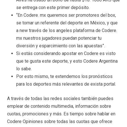
se entrega con este primer depósito.
“En Codere. mx queremos ser promotores del box,
se tornar un referente del deporte en México, y que
a new través de los angeles plataforma de Codere.
mx nuestros jugadores puedan potenciar tu
diversión y esparcimiento con las apuestas”.
Si estás considerando apostar en Codere es visto
que te gusta este deporte, y esto Codere Argentina
lo sabe.
Por esto mismo, te extendemos los pronósticos
para los deportes más relevantes de exista portal.
A través de todas las redes sociales también puedes
emplear de contenido multimedia, información sobre
cuotas, promociones y más. Es tiempo sobre hablar en
Codere Opiniones sobre todas las cuotas que ofrece