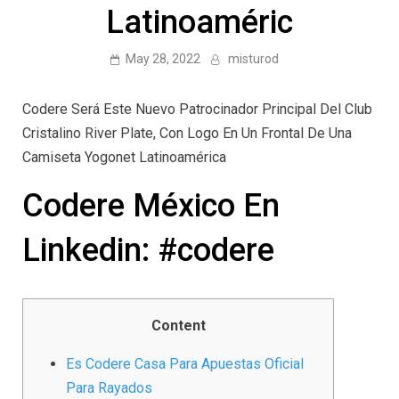
Latinoaméric
May 28, 2022
misturod
Codere Será Este Nuevo Patrocinador Principal Del Club
Cristalino River Plate, Con Logo En Un Frontal De Una
Camiseta Yogonet Latinoamérica
Codere México En
Linkedin: #codere
Content
Es Codere Casa Para Apuestas Oficial
Para Rayados