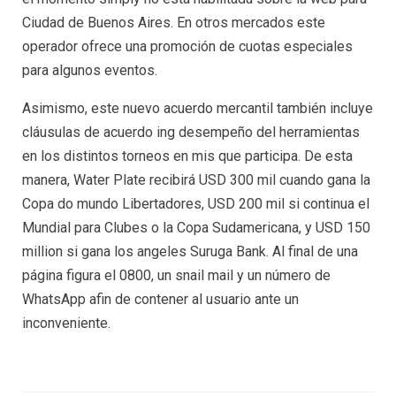
Ciudad de Buenos Aires. En otros mercados este
operador ofrece una promoción de cuotas especiales
para algunos eventos.
Asimismo, este nuevo acuerdo mercantil también incluye
cláusulas de acuerdo ing desempeño del herramientas
en los distintos torneos en mis que participa. De esta
manera, Water Plate recibirá USD 300 mil cuando gana la
Copa do mundo Libertadores, USD 200 mil si continua el
Mundial para Clubes o la Copa Sudamericana, y USD 150
million si gana los angeles Suruga Bank. Al final de una
página figura el 0800, un snail mail y un número de
WhatsApp afin de contener al usuario ante un
inconveniente.