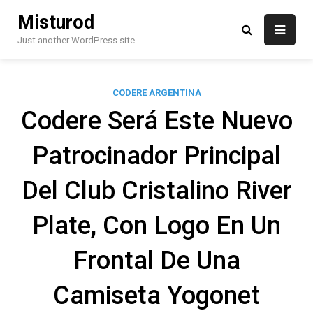
Skip
Misturod
to
content
Just another WordPress site
CODERE ARGENTINA
Codere Será Este Nuevo
Patrocinador Principal
Del Club Cristalino River
Plate, Con Logo En Un
Frontal De Una
Camiseta Yogonet