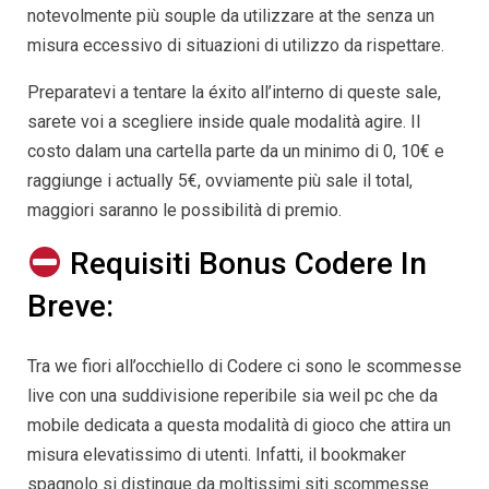
notevolmente più souple da utilizzare at the senza un
misura eccessivo di situazioni di utilizzo da rispettare.
Preparatevi a tentare la éxito all’interno di queste sale,
sarete voi a scegliere inside quale modalità agire. Il
costo dalam una cartella parte da un minimo di 0, 10€ e
raggiunge i actually 5€, ovviamente più sale il total,
maggiori saranno le possibilità di premio.
Requisiti Bonus Codere In
Breve:
Tra we fiori all’occhiello di Codere ci sono le scommesse
live con una suddivisione reperibile sia weil pc che da
mobile dedicata a questa modalità di gioco che attira un
misura elevatissimo di utenti. Infatti, il bookmaker
spagnolo si distingue da moltissimi siti scommesse