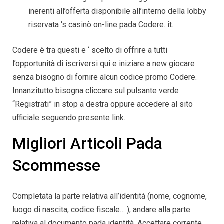
inerenti all’offerta disponibile all’interno della lobby
riservata ‘s casinò on-line pada Codere. it.
Codere è tra questi e ‘ scelto di offrire a tutti
l’opportunità di iscriversi qui e iniziare a new giocare
senza bisogno di fornire alcun codice promo Codere.
Innanzitutto bisogna cliccare sul pulsante verde
“Registrati” in stop a destra oppure accedere al sito
ufficiale seguendo presente link.
Migliori Articoli Pada
Scommesse
Completata la parte relativa all’identità (nome, cognome,
luogo di nascita, codice fiscale… ), andare alla parte
relativa al documento pada identità. Accettare corrente