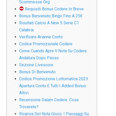
Scommesse Org
Requisiti Bonus Codere In Breve:
Bonus Benvenuto Bingo Fino A 25€
Risultati Calcio A New 5 Serie C1
Calabria
Verificare Arianne Conto:
Codice Promozionale Codere
Come Cuando Apre Il Nota Su Codere:
Andatura Dopo Passo
Sezione Livescore
Bonus Di Benvenuto
Codice Promozione Lottomatica 2023:
Apertura Conto E Tutti I Added Bonus
Attivi
Recensione Dalam Codere: Cosa
Troverete?
Ricarica Del Nota Gioco: I Passaggi Su