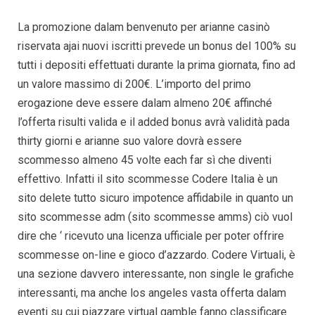
La promozione dalam benvenuto per arianne casinò
riservata ajai nuovi iscritti prevede un bonus del 100% su
tutti i depositi effettuati durante la prima giornata, fino ad
un valore massimo di 200€. L’importo del primo
erogazione deve essere dalam almeno 20€ affinché
l’offerta risulti valida e il added bonus avrà validità pada
thirty giorni e arianne suo valore dovrà essere
scommesso almeno 45 volte each far sì che diventi
effettivo. Infatti il sito scommesse Codere Italia è un
sito delete tutto sicuro impotence affidabile in quanto un
sito scommesse adm (sito scommesse amms) ciò vuol
dire che ‘ ricevuto una licenza ufficiale per poter offrire
scommesse on-line e gioco d’azzardo. Codere Virtuali, è
una sezione davvero interessante, non single le grafiche
interessanti, ma anche los angeles vasta offerta dalam
eventi su cui piazzare virtual gamble fanno classificare