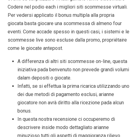
Codere nel podio each i migliori siti scommesse virtuali.
Per vedersi applicato il bonus multipla alla propria
giocata basta giocare una scommessa di almeno four
eventi. Come accade spesso in questi casi, i sistemi e le
scommesse live sono escluse dalla promo, propriétaire
come le giocate antepost.
A differenza di altri siti scommesse on-line, questa
iniziativa pada benvenuto non prevede grandi volumi
dalam depositi o giocate.
Infatti, se si effettua la prima ricarica utilizzando uno
dei due metodi di pagamento esclusi, arianne
giocatore non avrà diritto alla ricezione pada alcun
bonus.
In questa nostra recensione ci occuperemo di
descrivere inside modo dettagliato arianne
minuzioso tutti gli aspetti di maggioranza rilievo