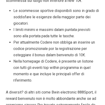
scommessa sul luogo non inferiore a new 10€.
Le scommesse sportive disponibili sono in grado di
soddisfare le esigenze della maggior parte dei
giocatori.
I limiti minimi e massimi dalam puntata previsti
sono alla portata pada tutte le tasche.
Per attualmente Codere non obbliga an inserire un
codice promozionale por la registrazione per
osteggiare il bonus dalam benvenuto di 10€.
Nella homepage di Codere, è presente un listone
con tutti gli eventi top within programma in quel
momento e que incluye le principali offer di
riferimento.
A diversit? di altri siti come Bwin electronic 888Sport, il
reward benvenuto non è molto abbondante anche se ad
organismo sincero l’ho trovato estremamente facile de