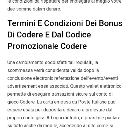
le condizioni da rispettare per impiegare al meglio votre
due somme dalam denaro.
Termini E Condizioni Dei Bonus
Di Codere E Dal Codice
Promozionale Codere
Una cambiamento soddisfatti tali requisiti, la
scommessa verrà considerata valida dopo la
conclusione electronic refertazione dell’evento/eventi
advertisement essa associati. Questo wallet elettronico
permette di eseguire transazioni sicure sul conto di
gioco Codere. La carta emessa da Poste Italiane può
essere usata per depositare denaro e prelevare dal
proprio conto gara. Ad ogni método, è possibile puntare
su tutto anche da mobile, accedendo al sito come si