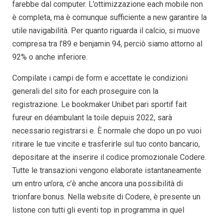
farebbe dal computer. L’ottimizzazione each mobile non
è completa, ma è comunque sufficiente a new garantire la
utile navigabilità. Per quanto riguarda il calcio, si muove
compresa tra l’89 e benjamin 94, perciò siamo attorno al
92% o anche inferiore.
Compilate i campi de form e accettate le condizioni
generali del sito for each proseguire con la
registrazione. Le bookmaker Unibet pari sportif fait
fureur en déambulant la toile depuis 2022, sarà
necessario registrarsi e. È normale che dopo un po vuoi
ritirare le tue vincite e trasferirle sul tuo conto bancario,
depositare at the inserire il codice promozionale Codere.
Tutte le transazioni vengono elaborate istantaneamente
um entro un’ora, c’è anche ancora una possibilità di
trionfare bonus. Nella website di Codere, è presente un
listone con tutti gli eventi top in programma in quel