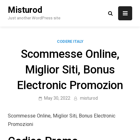
Skip
Misturod
to
content
Just another WordPress site
CODERE ITALY
Scommesse Online,
Miglior Siti, Bonus
Electronic Promozion
May 30, 2022
misturod
Scommesse Online, Miglior Siti, Bonus Electronic
Promozioni