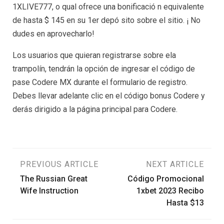
1XLIVE777, o qual ofrece una bonificació n equivalente
de hasta $ 145 en su 1er depó sito sobre el sitio. ¡ No
dudes en aprovecharlo!
Los usuarios que quieran registrarse sobre ela
trampolín, tendrán la opción de ingresar el código de
pase Codere MX durante el formulario de registro.
Debes llevar adelante clic en el código bonus Codere y
derás dirigido a la página principal para Codere.
Post
PREVIOUS ARTICLE
NEXT ARTICLE
The Russian Great
Código Promocional
navigation
Wife Instruction
1xbet 2023 Recibo
Hasta $13