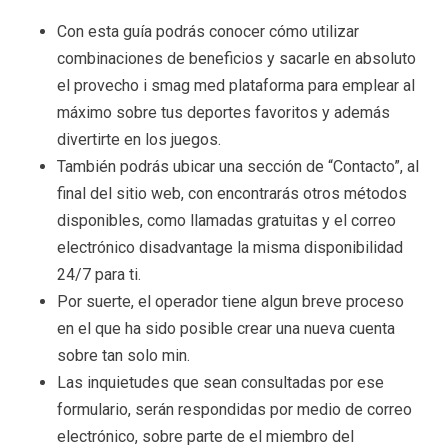
Con esta guía podrás conocer cómo utilizar
combinaciones de beneficios y sacarle en absoluto
el provecho i smag med plataforma para emplear al
máximo sobre tus deportes favoritos y además
divertirte en los juegos.
También podrás ubicar una sección de “Contacto”, al
final del sitio web, con encontrarás otros métodos
disponibles, como llamadas gratuitas y el correo
electrónico disadvantage la misma disponibilidad
24/7 para ti.
Por suerte, el operador tiene algun breve proceso
en el que ha sido posible crear una nueva cuenta
sobre tan solo min.
Las inquietudes que sean consultadas por ese
formulario, serán respondidas por medio de correo
electrónico, sobre parte de el miembro del