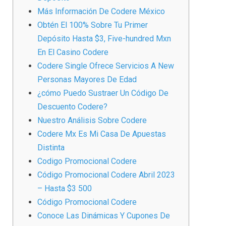
Más Información De Codere México
Obtén El 100% Sobre Tu Primer
Depósito Hasta $3, Five-hundred Mxn
En El Casino Codere
Codere Single Ofrece Servicios A New
Personas Mayores De Edad
¿cómo Puedo Sustraer Un Código De
Descuento Codere?
Nuestro Análisis Sobre Codere
Codere Mx Es Mi Casa De Apuestas
Distinta
Codigo Promocional Codere
Código Promocional Codere Abril 2023
– Hasta $3 500
Código Promocional Codere
Conoce Las Dinámicas Y Cupones De