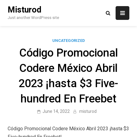
Skip
Misturod
to
content
Just another WordPress site
UNCATEGORIZED
Código Promocional
Codere México Abril
2023 ¡hasta $3 Five-
hundred En Freebet
June 14, 2022
misturod
Código Promocional Codere México Abril 2023 ¡hasta $3
Five-hundred En Freebet!