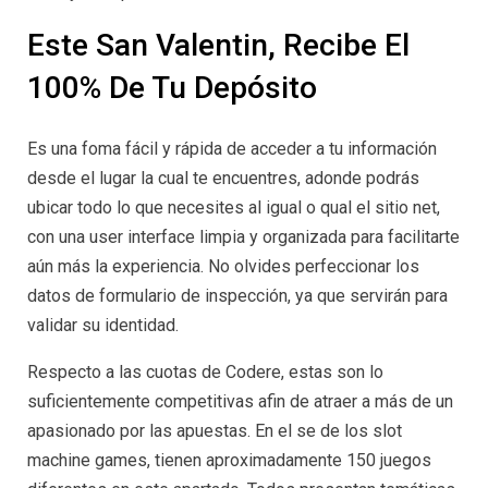
Este San Valentin, Recibe El
100% De Tu Depósito
Es una foma fácil y rápida de acceder a tu información
desde el lugar la cual te encuentres, adonde podrás
ubicar todo lo que necesites al igual o qual el sitio net,
con una user interface limpia y organizada para facilitarte
aún más la experiencia. No olvides perfeccionar los
datos de formulario de inspección, ya que servirán para
validar su identidad.
Respecto a las cuotas de Codere, estas son lo
suficientemente competitivas afin de atraer a más de un
apasionado por las apuestas. En el se de los slot
machine games, tienen aproximadamente 150 juegos