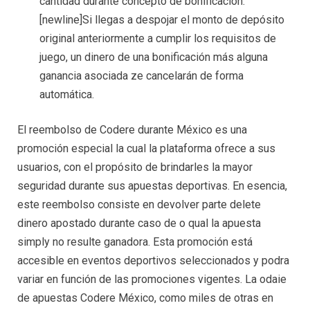
cantidad durante concepto de bonificación.
[newline]Si llegas a despojar el monto de depósito
original anteriormente a cumplir los requisitos de
juego, un dinero de una bonificación más alguna
ganancia asociada ze cancelarán de forma
automática.
El reembolso de Codere durante México es una
promoción especial la cual la plataforma ofrece a sus
usuarios, con el propósito de brindarles la mayor
seguridad durante sus apuestas deportivas. En esencia,
este reembolso consiste en devolver parte delete
dinero apostado durante caso de o qual la apuesta
simply no resulte ganadora. Esta promoción está
accesible en eventos deportivos seleccionados y podra
variar en función de las promociones vigentes. La odaie
de apuestas Codere México, como miles de otras en