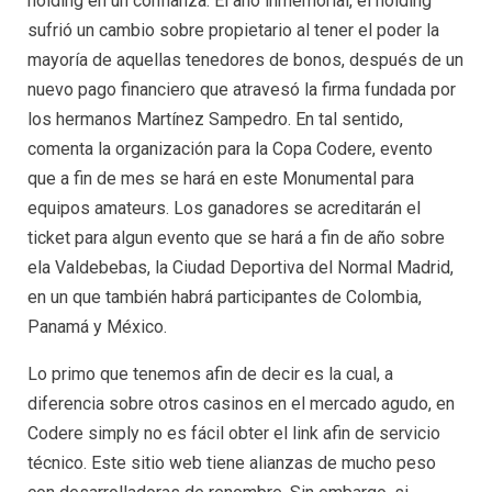
holding en un confianza. El año inmemorial, el holding
sufrió un cambio sobre propietario al tener el poder la
mayoría de aquellas tenedores de bonos, después de un
nuevo pago financiero que atravesó la firma fundada por
los hermanos Martínez Sampedro. En tal sentido,
comenta la organización para la Copa Codere, evento
que a fin de mes se hará en este Monumental para
equipos amateurs. Los ganadores se acreditarán el
ticket para algun evento que se hará a fin de año sobre
ela Valdebebas, la Ciudad Deportiva del Normal Madrid,
en un que también habrá participantes de Colombia,
Panamá y México.
Lo primo que tenemos afin de decir es la cual, a
diferencia sobre otros casinos en el mercado agudo, en
Codere simply no es fácil obter el link afin de servicio
técnico. Este sitio web tiene alianzas de mucho peso