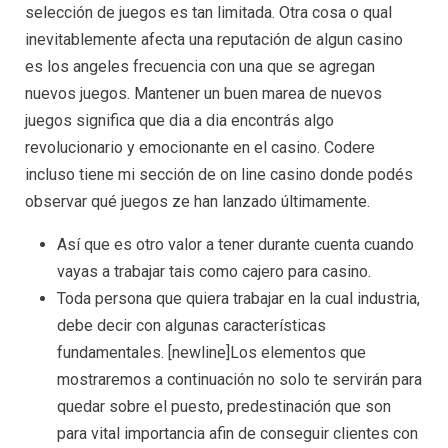
selección de juegos es tan limitada. Otra cosa o qual
inevitablemente afecta una reputación de algun casino
es los angeles frecuencia con una que se agregan
nuevos juegos. Mantener un buen marea de nuevos
juegos significa que dia a dia encontrás algo
revolucionario y emocionante en el casino. Codere
incluso tiene mi sección de on line casino donde podés
observar qué juegos ze han lanzado últimamente.
Así que es otro valor a tener durante cuenta cuando
vayas a trabajar tais como cajero para casino.
Toda persona que quiera trabajar en la cual industria,
debe decir con algunas características
fundamentales. [newline]Los elementos que
mostraremos a continuación no solo te servirán para
quedar sobre el puesto, predestinación que son
para vital importancia afin de conseguir clientes con