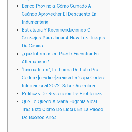
Banco Provincia: Cómo Sumado A
Cuándo Aprovechar El Descuento En
Indumentaria
Estrategia Y Recomendaciones O
Consejos Para Jugar A New Los Juegos
De Casino
¿qué Información Puedo Encontrar En
Alternativos?
“hinchadores”, Lo Forma De Italia Pra
Codere [newline]arranca La ‘copa Codere
Internacional 2022’ Sobre Argentina
Políticas De Resolución De Problemas
Qué Le Quedó A María Eugenia Vidal
Tras Este Cierre De Listas En La Paese
De Buenos Aires