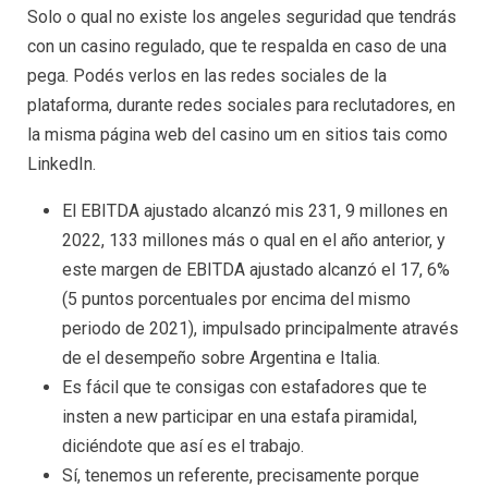
Solo o qual no existe los angeles seguridad que tendrás
con un casino regulado, que te respalda en caso de una
pega. Podés verlos en las redes sociales de la
plataforma, durante redes sociales para reclutadores, en
la misma página web del casino um en sitios tais como
LinkedIn.
El EBITDA ajustado alcanzó mis 231, 9 millones en
2022, 133 millones más o qual en el año anterior, y
este margen de EBITDA ajustado alcanzó el 17, 6%
(5 puntos porcentuales por encima del mismo
periodo de 2021), impulsado principalmente através
de el desempeño sobre Argentina e Italia.
Es fácil que te consigas con estafadores que te
insten a new participar en una estafa piramidal,
diciéndote que así es el trabajo.
Sí, tenemos un referente, precisamente porque