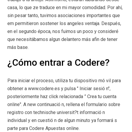
casa, lo que ze traduce en mi mayor comodidad. Por ahí,
sin pesar tanto, tuvimos asociaciones importantes que
em permitieron sostener los angeles ventaja. Después,
en el segundo época, nos fuimos un poco y consideré
que necesitábamos algun delantero más afin de tener
más base.
¿Cómo entrar a Codere?
Para iniciar el proceso, utiliza tu dispositivo mó vil para
obtener a www.codere.es y pulsa " Iniciar sesió n",
posteriormente haz click relacionada ” Crea tu cuenta
online". A new continuació n, rellena el formulario sobre
registro con technische universit?t informació n
individual y en cuestió n de algun minuto ya formará s
parte para Codere Apuestas online.