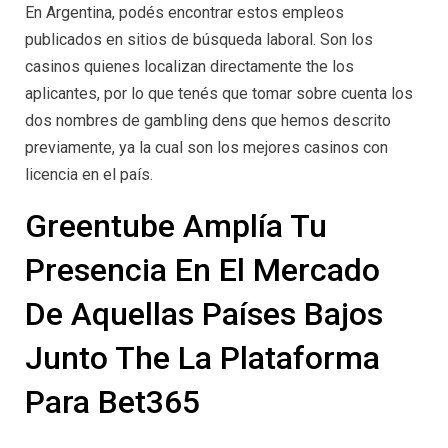
En Argentina, podés encontrar estos empleos
publicados en sitios de búsqueda laboral. Son los
casinos quienes localizan directamente the los
aplicantes, por lo que tenés que tomar sobre cuenta los
dos nombres de gambling dens que hemos descrito
previamente, ya la cual son los mejores casinos con
licencia en el país.
Greentube Amplía Tu
Presencia En El Mercado
De Aquellas Países Bajos
Junto The La Plataforma
Para Bet365