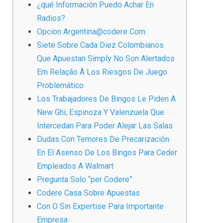
¿qué Información Puedo Achar En
Radios?
Opcion Argentina@codere Com
Siete Sobre Cada Diez Colombianos
Que Apuestan Simply No Son Alertados
Em Relação À Los Riesgos De Juego
Problemático
Los Trabajadores De Bingos Le Piden A
New Ghi, Espinoza Y Valenzuela Que
Intercedan Para Poder Alejar Las Salas
Dudas Con Temores De Precarización
En El Asenso De Los Bingos Para Ceder
Empleados A Walmart
Pregunta Solo “per Codere”
Codere Casa Sobre Apuestas
Con O Sin Expertise Para Importante
Empresa