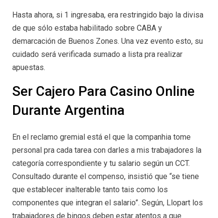
Hasta ahora, si 1 ingresaba, era restringido bajo la divisa
de que sólo estaba habilitado sobre CABA y
demarcación de Buenos Zones. Una vez evento esto, su
cuidado será verificada sumado a lista pra realizar
apuestas.
Ser Cajero Para Casino Online
Durante Argentina
En el reclamo gremial está el que la companhia tome
personal pra cada tarea con darles a mis trabajadores la
categoría correspondiente y tu salario según un CCT.
Consultado durante el compenso, insistió que “se tiene
que establecer inalterable tanto tais como los
componentes que integran el salario”. Según, Llopart los
trabajadores de bingos deben estar atentos a que