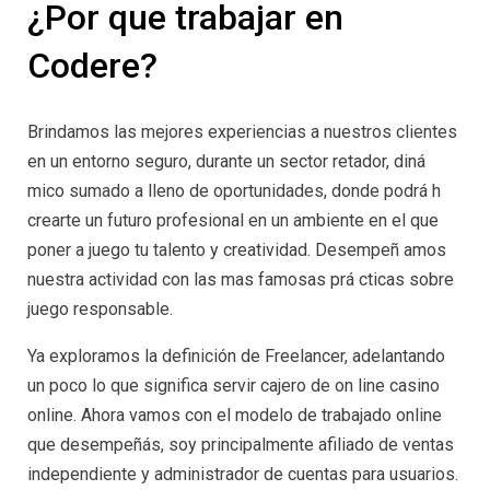
¿Por que trabajar en
Codere?
Brindamos las mejores experiencias a nuestros clientes
en un entorno seguro, durante un sector retador, diná
mico sumado a lleno de oportunidades, donde podrá h
crearte un futuro profesional en un ambiente en el que
poner a juego tu talento y creatividad. Desempeñ amos
nuestra actividad con las mas famosas prá cticas sobre
juego responsable.
Ya exploramos la definición de Freelancer, adelantando
un poco lo que significa servir cajero de on line casino
online. Ahora vamos con el modelo de trabajado online
que desempeñás, soy principalmente afiliado de ventas
independiente y administrador de cuentas para usuarios.