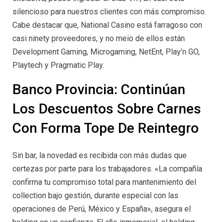
silencioso para nuestros clientes con más compromiso.
Cabe destacar que, National Casino está farragoso con
casi ninety proveedores, y no meio de ellos están
Development Gaming, Microgaming, NetEnt, Play’n GO,
Playtech y Pragmatic Play.
Banco Provincia: Continúan
Los Descuentos Sobre Carnes
Con Forma Tope De Reintegro
Sin bar, la novedad es recibida con más dudas que
certezas por parte para los trabajadores. «La compañía
confirma tu compromiso total para mantenimiento del
collection bajo gestión, durante especial con las
operaciones de Perú, México y España», asegura el