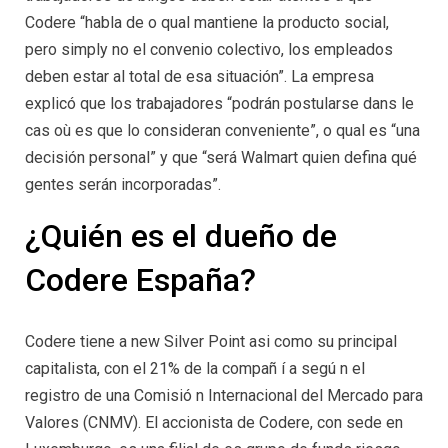
Codere “habla de o qual mantiene la producto social,
pero simply no el convenio colectivo, los empleados
deben estar al total de esa situación”. La empresa
explicó que los trabajadores “podrán postularse dans le
cas où es que lo consideran conveniente”, o qual es “una
decisión personal” y que “será Walmart quien defina qué
gentes serán incorporadas”.
¿Quién es el dueño de
Codere España?
Codere tiene a new Silver Point asi como su principal
capitalista, con el 21% de la compañ í a segú n el
registro de una Comisió n Internacional del Mercado para
Valores (CNMV). El accionista de Codere, con sede en