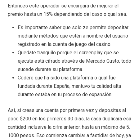
Entonces este operador se encargará de mejorar el
premio hasta un 15% dependiendo del caso o qual sea.
Es importante saber que solo ze permite depositar
mediante métodos que estén a nombre del usuario
registrado en la cuenta de juego del casino.
Quedate tranquilo porque el screenplay que se
ejecuta está cifrado através de Mercado Gusto, todo
sucede durante su plataforma.
Codere que ha sido una plataforma o qual fue
fundada durante España, mantuvo tu calidad alta
durante estaba en tu proceso de expansión.
Así, si creas una cuenta por primera vez y depositas al
poco $200 en los primeros 30 días, la casa duplicará esa
cantidad inclusive la cifra anterior, hasta un máximo de 5.
1000 pesos. Eso comienza cambiar a fastidiar de hoy, ya