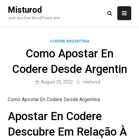
Skip
Misturod
to
content
Just another WordPress site
CODERE ARGENTINA
Como Apostar En
Codere Desde Argentin
August 20, 2022
misturod
Como Apostar En Codere Desde Argentina
Apostar En Codere
Descubre Em Relação À