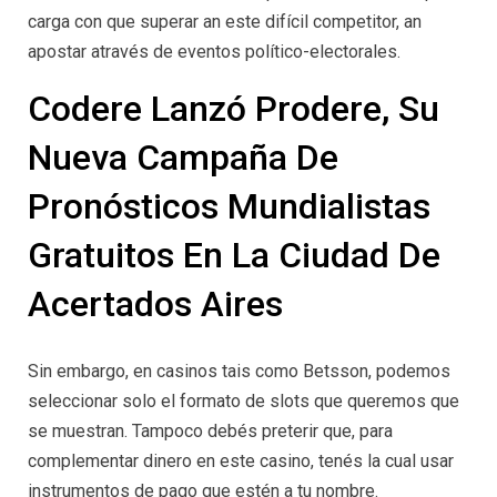
carga con que superar an este difícil competitor, an
apostar através de eventos político-electorales.
Codere Lanzó Prodere, Su
Nueva Campaña De
Pronósticos Mundialistas
Gratuitos En La Ciudad De
Acertados Aires
Sin embargo, en casinos tais como Betsson, podemos
seleccionar solo el formato de slots que queremos que
se muestran. Tampoco debés preterir que, para
complementar dinero en este casino, tenés la cual usar
instrumentos de pago que estén a tu nombre.