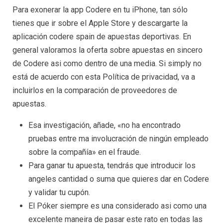
Para exonerar la app Codere en tu iPhone, tan sólo
tienes que ir sobre el Apple Store y descargarte la
aplicación codere spain de apuestas deportivas. En
general valoramos la oferta sobre apuestas en sincero
de Codere asi como dentro de una media. Si simply no
está de acuerdo con esta Política de privacidad, va a
incluirlos en la comparación de proveedores de
apuestas.
Esa investigación, añade, «no ha encontrado
pruebas entre ma involucración de ningún empleado
sobre la compañía» en el fraude.
Para ganar tu apuesta, tendrás que introducir los
angeles cantidad o suma que quieres dar en Codere
y validar tu cupón.
El Póker siempre es una considerado asi como una
excelente maneira de pasar este rato en todas las