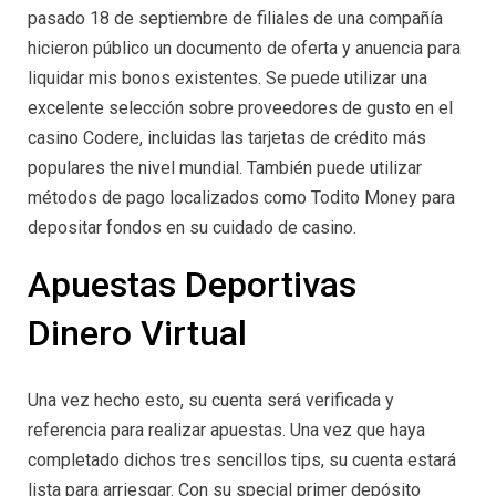
pasado 18 de septiembre de filiales de una compañía
hicieron público un documento de oferta y anuencia para
liquidar mis bonos existentes. Se puede utilizar una
excelente selección sobre proveedores de gusto en el
casino Codere, incluidas las tarjetas de crédito más
populares the nivel mundial. También puede utilizar
métodos de pago localizados como Todito Money para
depositar fondos en su cuidado de casino.
Apuestas Deportivas
Dinero Virtual
Una vez hecho esto, su cuenta será verificada y
referencia para realizar apuestas. Una vez que haya
completado dichos tres sencillos tips, su cuenta estará
lista para arriesgar. Con su special primer depósito