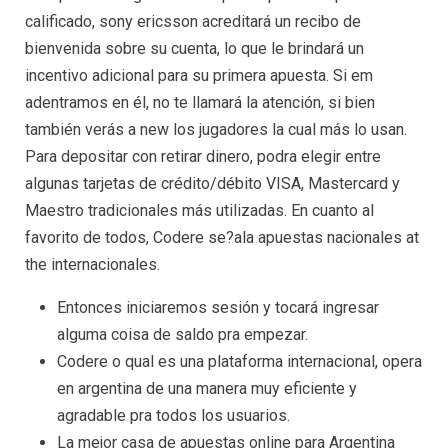
calificado, sony ericsson acreditará un recibo de
bienvenida sobre su cuenta, lo que le brindará un
incentivo adicional para su primera apuesta. Si em
adentramos en él, no te llamará la atención, si bien
también verás a new los jugadores la cual más lo usan.
Para depositar con retirar dinero, podra elegir entre
algunas tarjetas de crédito/débito VISA, Mastercard y
Maestro tradicionales más utilizadas. En cuanto al
favorito de todos, Codere se?ala apuestas nacionales at
the internacionales.
Entonces iniciaremos sesión y tocará ingresar
alguma coisa de saldo pra empezar.
Codere o qual es una plataforma internacional, opera
en argentina de una manera muy eficiente y
agradable pra todos los usuarios.
La mejor casa de apuestas online para Argentina