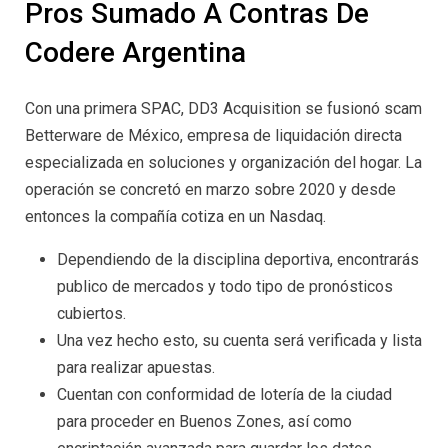
Pros Sumado A Contras De
Codere Argentina
Con una primera SPAC, DD3 Acquisition se fusionó scam
Betterware de México, empresa de liquidación directa
especializada en soluciones y organización del hogar. La
operación se concretó en marzo sobre 2020 y desde
entonces la compañía cotiza en un Nasdaq.
Dependiendo de la disciplina deportiva, encontrarás
publico de mercados y todo tipo de pronósticos
cubiertos.
Una vez hecho esto, su cuenta será verificada y lista
para realizar apuestas.
Cuentan con conformidad de lotería de la ciudad
para proceder en Buenos Zones, así como