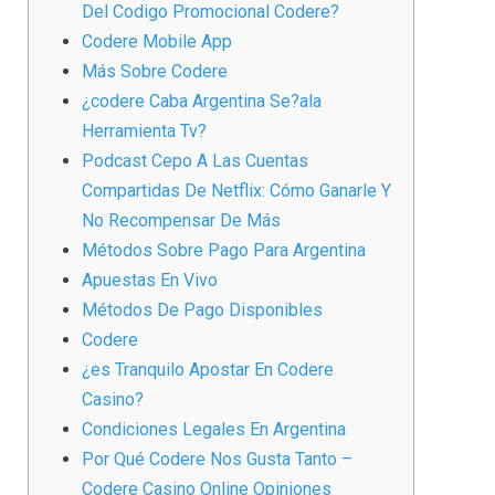
Del Codigo Promocional Codere?
Codere Mobile App
Más Sobre Codere
¿codere Caba Argentina Se?ala
Herramienta Tv?
Podcast Cepo A Las Cuentas
Compartidas De Netflix: Cómo Ganarle Y
No Recompensar De Más
Métodos Sobre Pago Para Argentina
Apuestas En Vivo
Métodos De Pago Disponibles
Codere
¿es Tranquilo Apostar En Codere
Casino?
Condiciones Legales En Argentina
Por Qué Codere Nos Gusta Tanto –
Codere Casino Online Opiniones