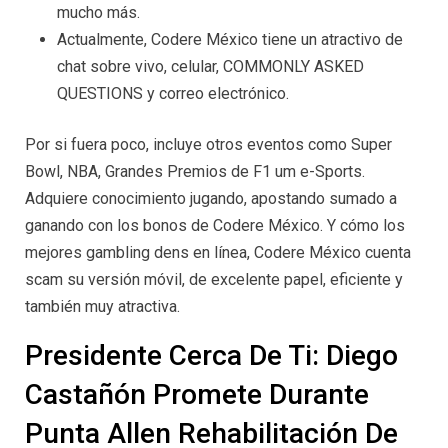
mucho más.
Actualmente, Codere México tiene un atractivo de
chat sobre vivo, celular, COMMONLY ASKED
QUESTIONS y correo electrónico.
Por si fuera poco, incluye otros eventos como Super
Bowl, NBA, Grandes Premios de F1 um e-Sports.
Adquiere conocimiento jugando, apostando sumado a
ganando con los bonos de Codere México. Y cómo los
mejores gambling dens en línea, Codere México cuenta
scam su versión móvil, de excelente papel, eficiente y
también muy atractiva.
Presidente Cerca De Ti: Diego
Castañón Promete Durante
Punta Allen Rehabilitación De