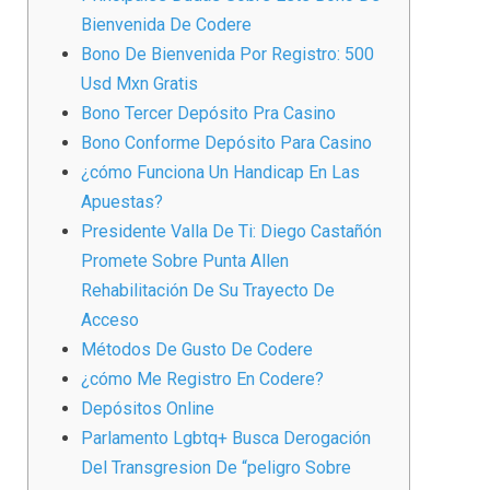
Bienvenida De Codere
Bono De Bienvenida Por Registro: 500
Usd Mxn Gratis
Bono Tercer Depósito Pra Casino
Bono Conforme Depósito Para Casino
¿cómo Funciona Un Handicap En Las
Apuestas?
Presidente Valla De Ti: Diego Castañón
Promete Sobre Punta Allen
Rehabilitación De Su Trayecto De
Acceso
Métodos De Gusto De Codere
¿cómo Me Registro En Codere?
Depósitos Online
Parlamento Lgbtq+ Busca Derogación
Del Transgresion De “peligro Sobre