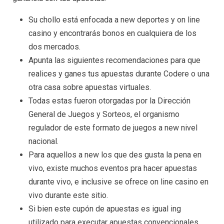
Su chollo está enfocada a new deportes y on line
casino y encontrarás bonos en cualquiera de los
dos mercados.
Apunta las siguientes recomendaciones para que
realices y ganes tus apuestas durante Codere o una
otra casa sobre apuestas virtuales.
Todas estas fueron otorgadas por la Dirección
General de Juegos y Sorteos, el organismo
regulador de este formato de juegos a new nivel
nacional.
Para aquellos a new los que des gusta la pena en
vivo, existe muchos eventos pra hacer apuestas
durante vivo, e inclusive se ofrece on line casino en
vivo durante este sitio.
Si bien este cupón de apuestas es igual ing
utilizado para executar apuestas convencionales,