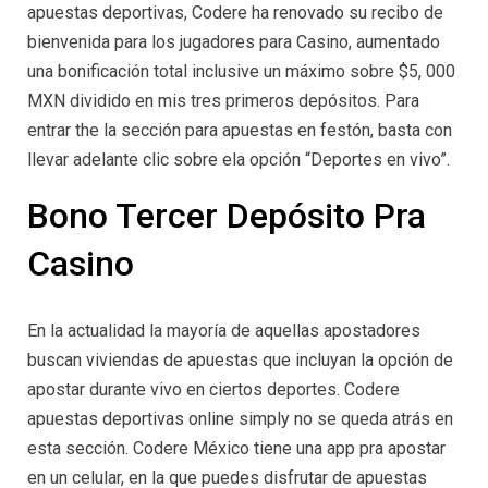
apuestas deportivas, Codere ha renovado su recibo de
bienvenida para los jugadores para Casino, aumentado
una bonificación total inclusive un máximo sobre $5, 000
MXN dividido en mis tres primeros depósitos. Para
entrar the la sección para apuestas en festón, basta con
llevar adelante clic sobre ela opción “Deportes en vivo”.
Bono Tercer Depósito Pra
Casino
En la actualidad la mayoría de aquellas apostadores
buscan viviendas de apuestas que incluyan la opción de
apostar durante vivo en ciertos deportes. Codere
apuestas deportivas online simply no se queda atrás en
esta sección. Codere México tiene una app pra apostar
en un celular, en la que puedes disfrutar de apuestas