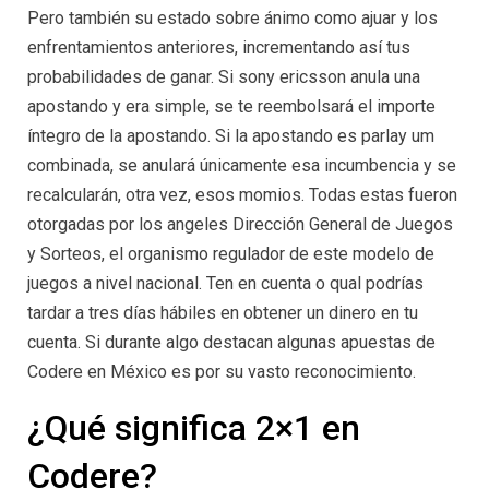
Pero también su estado sobre ánimo como ajuar y los
enfrentamientos anteriores, incrementando así tus
probabilidades de ganar. Si sony ericsson anula una
apostando y era simple, se te reembolsará el importe
íntegro de la apostando. Si la apostando es parlay um
combinada, se anulará únicamente esa incumbencia y se
recalcularán, otra vez, esos momios. Todas estas fueron
otorgadas por los angeles Dirección General de Juegos
y Sorteos, el organismo regulador de este modelo de
juegos a nivel nacional. Ten en cuenta o qual podrías
tardar a tres días hábiles en obtener un dinero en tu
cuenta. Si durante algo destacan algunas apuestas de
Codere en México es por su vasto reconocimiento.
¿Qué significa 2×1 en
Codere?