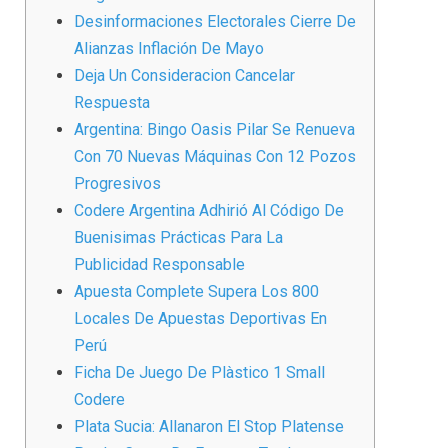
Desinformaciones Electorales Cierre De
Alianzas Inflación De Mayo
Deja Un Consideracion Cancelar
Respuesta
Argentina: Bingo Oasis Pilar Se Renueva
Con 70 Nuevas Máquinas Con 12 Pozos
Progresivos
Codere Argentina Adhirió Al Código De
Buenisimas Prácticas Para La
Publicidad Responsable
Apuesta Complete Supera Los 800
Locales De Apuestas Deportivas En
Perú
Ficha De Juego De Plàstico 1 Small
Codere
Plata Sucia: Allanaron El Stop Platense