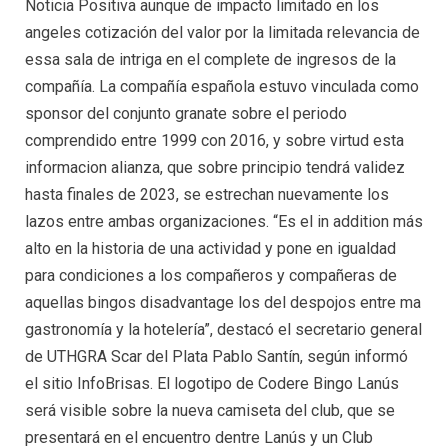
Noticia Positiva aunque de impacto limitado en los
angeles cotización del valor por la limitada relevancia de
essa sala de intriga en el complete de ingresos de la
compañía. La compañía española estuvo vinculada como
sponsor del conjunto granate sobre el periodo
comprendido entre 1999 con 2016, y sobre virtud esta
informacion alianza, que sobre principio tendrá validez
hasta finales de 2023, se estrechan nuevamente los
lazos entre ambas organizaciones. “Es el in addition más
alto en la historia de una actividad y pone en igualdad
para condiciones a los compañeros y compañeras de
aquellas bingos disadvantage los del despojos entre ma
gastronomía y la hotelería”, destacó el secretario general
de UTHGRA Scar del Plata Pablo Santín, según informó
el sitio InfoBrisas. El logotipo de Codere Bingo Lanús
será visible sobre la nueva camiseta del club, que se
presentará en el encuentro dentre Lanús y un Club