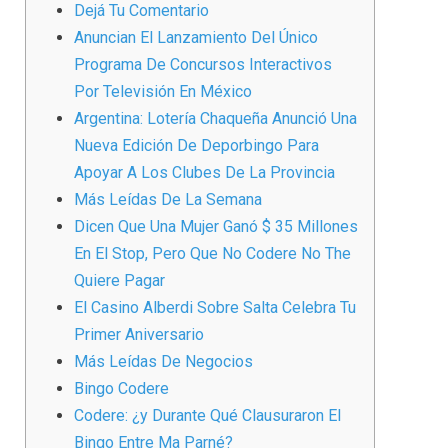
Dejá Tu Comentario
Anuncian El Lanzamiento Del Único
Programa De Concursos Interactivos
Por Televisión En México
Argentina: Lotería Chaqueña Anunció Una
Nueva Edición De Deporbingo Para
Apoyar A Los Clubes De La Provincia
Más Leídas De La Semana
Dicen Que Una Mujer Ganó $ 35 Millones
En El Stop, Pero Que No Codere No The
Quiere Pagar
El Casino Alberdi Sobre Salta Celebra Tu
Primer Aniversario
Más Leídas De Negocios
Bingo Codere
Codere: ¿y Durante Qué Clausuraron El
Bingo Entre Ma Parné?