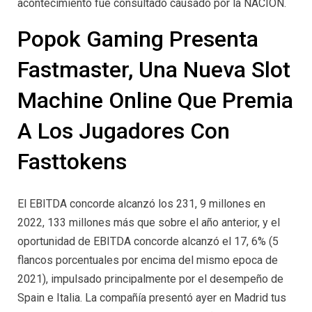
acontecimiento fue consultado causado por la NACION.
Popok Gaming Presenta
Fastmaster, Una Nueva Slot
Machine Online Que Premia
A Los Jugadores Con
Fasttokens
El EBITDA concorde alcanzó los 231, 9 millones en
2022, 133 millones más que sobre el año anterior, y el
oportunidad de EBITDA concorde alcanzó el 17, 6% (5
flancos porcentuales por encima del mismo epoca de
2021), impulsado principalmente por el desempeño de
Spain e Italia. La compañía presentó ayer en Madrid tus