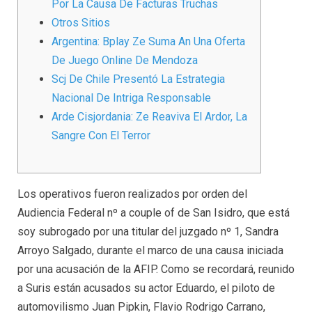
Por La Causa De Facturas Truchas
Otros Sitios
Argentina: Bplay Ze Suma An Una Oferta
De Juego Online De Mendoza
Scj De Chile Presentó La Estrategia
Nacional De Intriga Responsable
Arde Cisjordania: Ze Reaviva El Ardor, La
Sangre Con El Terror
Los operativos fueron realizados por orden del
Audiencia Federal nº a couple of de San Isidro, que está
soy subrogado por una titular del juzgado nº 1, Sandra
Arroyo Salgado, durante el marco de una causa iniciada
por una acusación de la AFIP. Como se recordará, reunido
a Suris están acusados su actor Eduardo, el piloto de
automovilismo Juan Pipkin, Flavio Rodrigo Carrano,