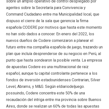
sobre un amplio operativo de control desplegado por
agentes sobre la Secretaría para Convivencia y
Command Ciudadano entre ma Municipalidad local, que
dispuso el cierre de la sala que gerencia la firma
española CODERE por motivos que hasta este momento
no han sido dados a conocer. En enero del 2022, los
nuevos dueños de Codere comenzaron a planear el
futuro entre ma compañía española de juego, trazando un
plan que incluía desprenderse de su negocio en Perú, al
punto que hasta sondearon la posible venta. La empresa
de apuestas Codere es una multinacional de raiz
español, aunque tu capital controlante pertenece a los
fondos de inversión estadounidenses Contrarian, Silver
Level, Abrams, y M&G. Según eldiariodeljuego.
possuindo, Codere concentra este 50% de una
recaudación del intriga entre ma provincia sobre Buenos
Aires, donde se realizan un 60% de todas las apuestas