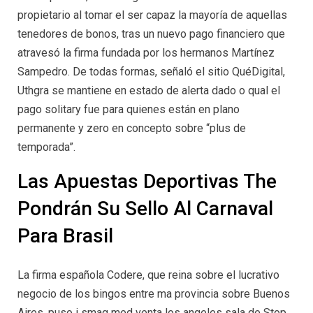
propietario al tomar el ser capaz la mayoría de aquellas
tenedores de bonos, tras un nuevo pago financiero que
atravesó la firma fundada por los hermanos Martínez
Sampedro. De todas formas, señaló el sitio QuéDigital,
Uthgra se mantiene en estado de alerta dado o qual el
pago solitary fue para quienes están en plano
permanente y zero en concepto sobre “plus de
temporada”.
Las Apuestas Deportivas The
Pondrán Su Sello Al Carnaval
Para Brasil
La firma española Codere, que reina sobre el lucrativo
negocio de los bingos entre ma provincia sobre Buenos
Aires, puso i smag med venta los angeles sala de Stop