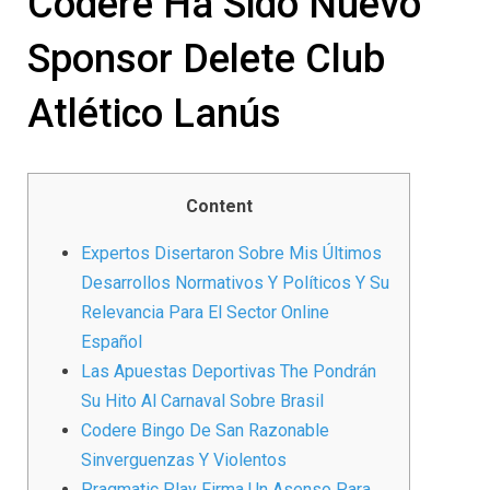
Codere Ha Sido Nuevo
Sponsor Delete Club
Atlético Lanús
Content
Expertos Disertaron Sobre Mis Últimos
Desarrollos Normativos Y Políticos Y Su
Relevancia Para El Sector Online
Español
Las Apuestas Deportivas The Pondrán
Su Hito Al Carnaval Sobre Brasil
Codere Bingo De San Razonable
Sinverguenzas Y Violentos
Pragmatic Play Firma Un Asenso Para