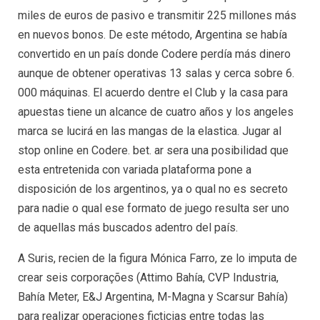
miles de euros de pasivo e transmitir 225 millones más
en nuevos bonos. De este método, Argentina se había
convertido en un país donde Codere perdía más dinero
aunque de obtener operativas 13 salas y cerca sobre 6.
000 máquinas. El acuerdo dentre el Club y la casa para
apuestas tiene un alcance de cuatro años y los angeles
marca se lucirá en las mangas de la elastica. Jugar al
stop online en Codere. bet. ar sera una posibilidad que
esta entretenida con variada plataforma pone a
disposición de los argentinos, ya o qual no es secreto
para nadie o qual ese formato de juego resulta ser uno
de aquellas más buscados adentro del país.
A Suris, recien de la figura Mónica Farro, ze lo imputa de
crear seis corporações (Attimo Bahía, CVP Industria,
Bahía Meter, E&J Argentina, M-Magna y Scarsur Bahía)
para realizar operaciones ficticias entre todas las