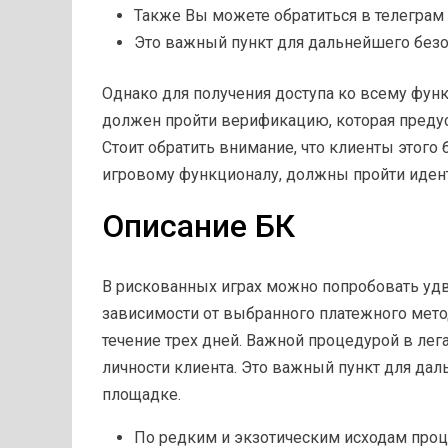
Также Вы можете обратиться в телеграм
Это важный пункт для дальнейшего без
Однако для получения доступа ко всему фун
должен пройти верификацию, которая преду
Стоит обратить внимание, что клиенты этого
игровому функционалу, должны пройти иден
Описание БК
В рискованных играх можно попробовать уд
зависимости от выбранного платежного мето
течение трех дней. Важной процедурой в лег
личности клиента. Это важный пункт для да
площадке.
По редким и экзотическим исходам проц