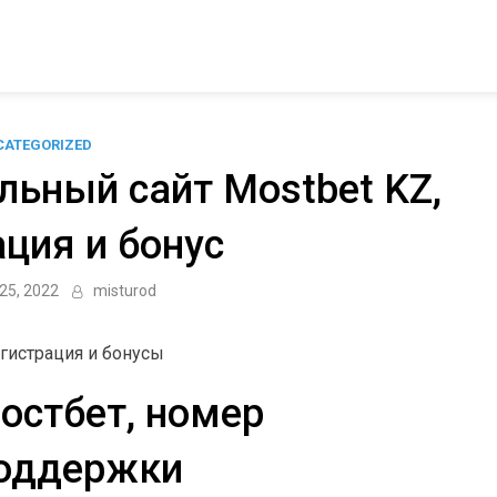
CATEGORIZED
льный сайт Mostbet KZ,
ация и бонус
25, 2022
misturod
гистрация и бонусы
остбет, номер
поддержки