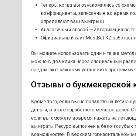
Теперь, когда вы ознакомились со схемо
коэффициенты, записанные во время пол
определяют ваш выигрыш.
Аналогичный способ — авторизация по т
Официальный сайт MostBet KZ работает 
Вы можете использовать одни и те же метод
можно в два клика через специальный раздел
предлагают каждому установить программу-к
Отзывы о букмекерской 
Кроме того, если вы не попадете на летающу
деньги, в итоге заработаете меньше денег. Ст
если вы сможете вовремя нажать на летающи
выиграть. Ресурс выполнен в бело-голубых т
возможностей. В верхнем горизонтальном ме