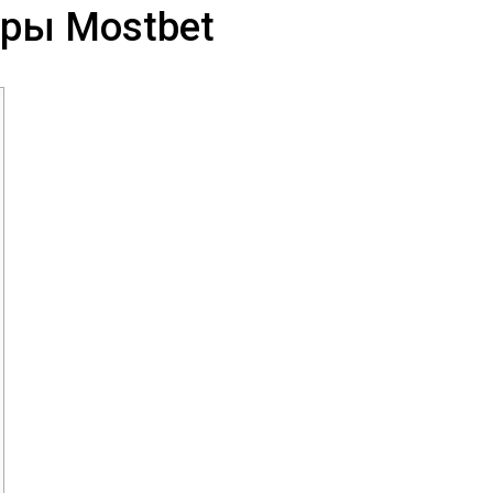
оры Mostbet