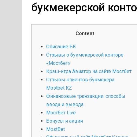
букмекерской конт
Content
Описание БК
Отзывы о букмекерской конторе
«Мостбет»
Краш-игра Авиатор на сайте Мостбет
Отзывы клиентов букмекера
Mostbet KZ
Финансовые транзакции: способы
ввода и вывода
Мостбет Live
Бонусы и акции
MostBet