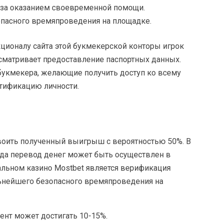
 за оказанием своевременной помощи.
опасного времяпроведения на площадке.
кционалу сайта этой букмекерской конторы игрок
сматривает предоставление паспортных данных.
 букмекера, желающие получить доступ ко всему
тификацию личности.
воить полученный выигрыш с вероятностью 50%. В
да перевод денег может быть осуществлен в
альном казино Mostbet является верификация
льнейшего безопасного времяпроведения на
ент может достигать 10-15%.