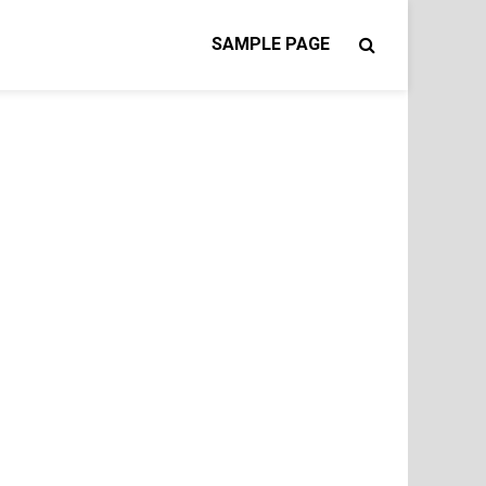
SAMPLE PAGE