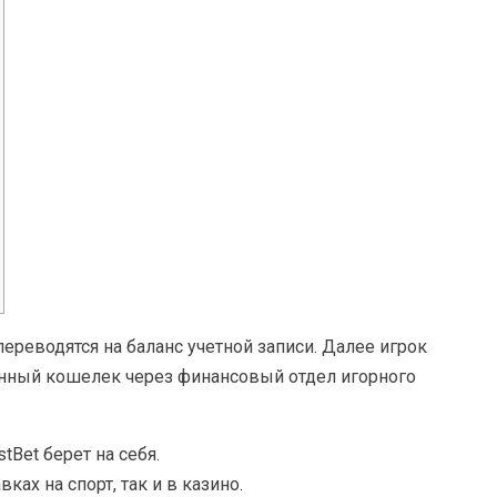
ереводятся на баланс учетной записи. Далее игрок
онный кошелек через финансовый отдел игорного
Bet берет на себя.
ах на спорт, так и в казино.