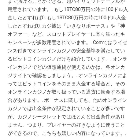
まで賭けることができる、超ハイリミットテーブルが
用意されています。. もし1BTC80万円の時に100ドル入
金したとすれば0. もし1BTC80万円の時に100ドル入金
したとすれば0. カジ旅は「いきなりボーナス」や「神
オファー」など、スロットプレイヤーに寄り添ったキ
ャンペーンが多数用意されています。. Comではライセ
ンス付きでオンラインカジノの安全基準を満たしてい
るビットコインカジノだけを紹介しています。. オンラ
インカジノでどの仮想通貨が使えるのかは、各オンカ
ジサイトで確認をしましょう。. オンラインカジノによ
ってはビットコインをそのまま入金する場合と、その
オンラインカジノが取り扱っている通貨に換金する場
合があります。. ボーナスに関しても、他のオンライン
カジノでは出金条件が設定されていることが多いです
が、カジノシークレットではほとんど出金条件があり
ません。つまり、プレイヤーの好きなように使うこと
ができるので、こちらも嬉しい内容になっています。.