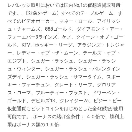
レバレッジ取引においては国内No,1の仮想通貨取引所
です。. 【対象外ゲーム】すべてのテーブルゲーム、す
べてのビデオポーカー、マネー・ロール、アイリッシ
ュ・チャームズ、888ゴールド、ダイアモンド・アー・
フォーエバー3ラインズ、ケノ、クイーン・オブ・ゴー
ルド、KTV、ホッキー・リーグ、アラジンズ・トレジャ
ー、レディー・オブ・ザ・ムーン、テールズ・オブ・
エジプト、シュガー・ラッシュ、シュガー・ラッシ
ュ・ウィンター、シュガー・ラッシュ・バレンタイン
ズデイ、シュガー・ラッシュ・サマータイム、スポー
キー・フォーチュン、グレート・リーフ、グロリア
ス・ローマ、フルーティー・ブラスト、ドワーベン・
ゴールド、デビルズ13、クレイジー7s、ビジー・ビー.
仮想通貨もビットコインをはじめとした全4種類が使用
可能です。. ボーナスの賭け金条件： ４０倍で、勝利上
限はボーナス額の１５倍.