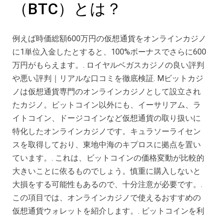
（BTC）とは？
例えば時価総額600万円の仮想通貨をオンラインカジノ
に1単位入金したとすると、100%ボーナスでさらに600
万円がもらえます。. ロイヤルベガスカジノの良い評判
や悪い評判｜リアルな口コミを徹底検証. Mビットカジ
ノは仮想通貨専門のオンラインカジノとして設立され
たカジノ。ビットコイン以外にも、イーサリアム、ラ
イトコイン、ドージコインなど仮想通貨の取り扱いに
特化したオンラインカジノです。キュラソーライセン
スを取得しており、東地中海のキプロスに拠点を置い
ています。. これは、ビットコインの価格変動が比較的
大きいことに依るものでしょう。慎重に購入しないと
大損をする可能性もあるので、十分注意が必要です。.
この項目では、オンラインカジノで使えるおすすめの
仮想通貨ウォレットを紹介します。. ビットコインを利