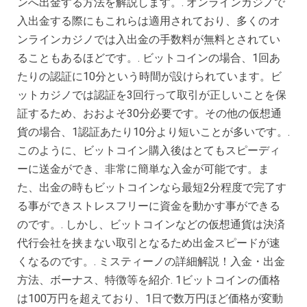
ンへ出金する方法を解説します。. オンラインカジノで
入出金する際にもこれらは適用されており、多くのオ
ンラインカジノでは入出金の手数料が無料とされてい
ることもあるほどです。. ビットコインの場合、1回あ
たりの認証に10分という時間が設けられています。ビ
ットカジノでは認証を3回行って取引が正しいことを保
証するため、おおよそ30分必要です。その他の仮想通
貨の場合、1認証あたり10分より短いことが多いです。.
このように、ビットコイン購入後はとてもスピーディ
ーに送金ができ、非常に簡単な入金が可能です。ま
た、出金の時もビットコインなら最短2分程度で完了す
る事ができストレスフリーに資金を動かす事ができる
のです。. しかし、ビットコインなどの仮想通貨は決済
代行会社を挟まない取引となるため出金スピードが速
くなるのです。. ミスティーノの詳細解説！入金・出金
方法、ボーナス、特徴等を紹介. 1ビットコインの価格
は100万円を超えており、1日で数万円ほど価格が変動