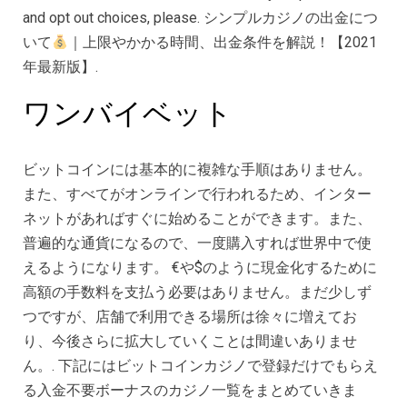
and opt out choices, please. シンプルカジノの出金につ
いて
｜上限やかかる時間、出金条件を解説！【2021
年最新版】.
ワンバイベット
ビットコインには基本的に複雑な手順はありません。
また、すべてがオンラインで行われるため、インター
ネットがあればすぐに始めることができます。また、
普遍的な通貨になるので、一度購入すれば世界中で使
えるようになります。 €や$のように現金化するために
高額の手数料を支払う必要はありません。まだ少しず
つですが、店舗で利用できる場所は徐々に増えてお
り、今後さらに拡大していくことは間違いありませ
ん。. 下記にはビットコインカジノで登録だけでもらえ
る入金不要ボーナスのカジノ一覧をまとめていきま