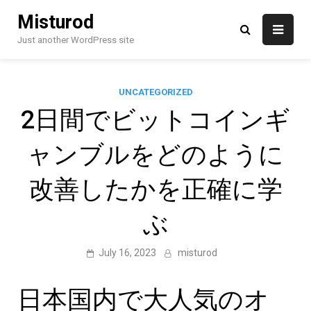
Skip
Misturod
to
content
Just another WordPress site
UNCATEGORIZED
2日間でビットコインギ
ャンブルをどのように
改善したかを正確に学
ぶ
July 16, 2023
misturod
日本国内で大人気のオ