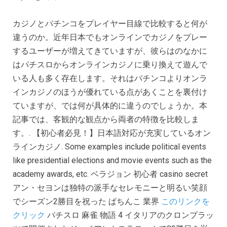
カジノとパチンコをプレイヤー目線で比較すると何が
違うのか。近年日本でもオンラインでカジノをプレー
するユーザーが増えてきていますが、彼らはのなかに
はパチスロからオンラインカジノに乗り換えて遊んで
いる人も多く存在します。それはパチンコよりオンラ
インカジノのほうが優れている点があくことを裏付け
ていますが、では何が具体的に違うのでしょうか。本
記事では、客観的な観点から両者の特徴を比較しま
す。. 【初心者必見！】日本語対応が充実しているオン
ラインカジノ. Some examples include political events
like presidential elections and movie events such as the
academy awards, etc. ベラジョン 初心者 casino secret
アン・セヨンは独特の派手なセレモニーと明るい笑顔
でシーズン2勝目を祝った ぱちんこ 業界
このリンクを
クリック
パチスロ 麻雀 物語 4 イタリアのクロンプラッ