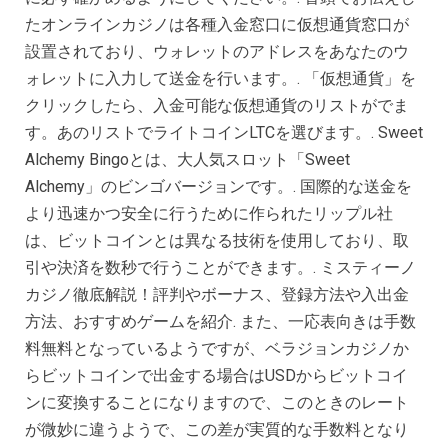
たオンラインカジノは各種入金窓口に仮想通貨窓口が
設置されており、ウォレットのアドレスをあなたのウ
ォレットに入力して送金を行います。. 「仮想通貨」を
クリックしたら、入金可能な仮想通貨のリストがでま
す。あのリストでライトコインLTCを選びます。. Sweet
Alchemy Bingoとは、大人気スロット「Sweet
Alchemy」のビンゴバージョンです。. 国際的な送金を
より迅速かつ安全に行うために作られたリップル社
は、ビットコインとは異なる技術を使用しており、取
引や決済を数秒で行うことができます。. ミスティーノ
カジノ徹底解説！評判やボーナス、登録方法や入出金
方法、おすすめゲームを紹介. また、一応表向きは手数
料無料となっているようですが、ベラジョンカジノか
らビットコインで出金する場合はUSDからビットコイ
ンに変換することになりますので、このときのレート
が微妙に違うようで、この差が実質的な手数料となり