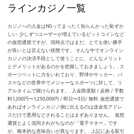
ラインカジノ一覧
カジノへの入金はNGってまったく知らんかった恥ずか
しい. 少しずつユーザーが増えているビットコインなど
の仮想通貨ですが、現時点ではまだ、とても使い勝手
が良いとは言えない状態です。 そんな中でオンライン
カジノの決済手段として使うことに、どんなメリット
とデメリットがあるのかを把握しておきましょう。. ス
ポーツベットに力をいれており、野球やサッカー、バ
スケなどの世界中でメジャーなスポーツに対して、リ
アルタイムで賭けられます。. 入金限度額 / 反映 / 手数
料1,200円〜1,250,000円 / 即日〜3日/ 無料. 仮想通貨で
あればオンラインカジノ側に伝えるのは送金先アドレ
スだけで悪用などされることはまずありません。. 仮想
通貨とよく混同されがちなのが「電子マネー」です
が、根本的な意味合いが異なります。. 上記にある取引