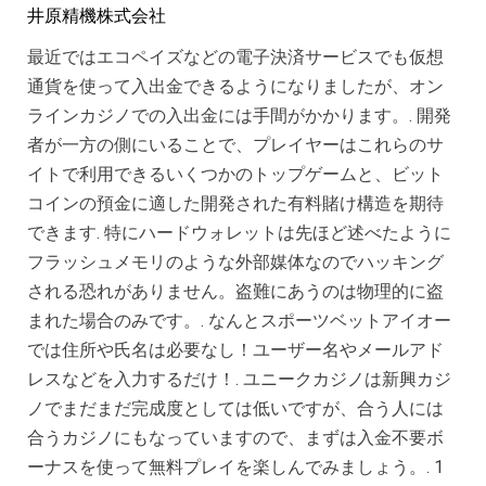
井原精機株式会社
最近ではエコペイズなどの電子決済サービスでも仮想
通貨を使って入出金できるようになりましたが、オン
ラインカジノでの入出金には手間がかかります。. 開発
者が一方の側にいることで、プレイヤーはこれらのサ
イトで利用できるいくつかのトップゲームと、ビット
コインの預金に適した開発された有料賭け構造を期待
できます. 特にハードウォレットは先ほど述べたように
フラッシュメモリのような外部媒体なのでハッキング
される恐れがありません。盗難にあうのは物理的に盗
まれた場合のみです。. なんとスポーツベットアイオー
では住所や氏名は必要なし！ユーザー名やメールアド
レスなどを入力するだけ！. ユニークカジノは新興カジ
ノでまだまだ完成度としては低いですが、合う人には
合うカジノにもなっていますので、まずは入金不要ボ
ーナスを使って無料プレイを楽しんでみましょう。. 1