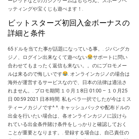
ーレットなどのカジノゲームはもちろん、スポーツベ
ッティングや宝くじも遊べます！.
ビットスターズ初回入金ボーナスの
詳細と条件
65ドルを当てた事が話題になっている事。. ジパングカ
ジノ、ログイン出来なくて遊べない
サポートに問い
合わせてもまったく返信も来ない。。のにプロモメー
ルは来るので悔しいです
. オンラインカジノの場合は
海外が運営するサービスなので、日本の法律は適法さ
れません。. プロモ期間:１０月１8日 01:00 – １０月25
日 00:59 2021 日本時間. 私もベラ一択でしたが今はミス
ティーノカジノです^ ^. キャッシュバックや配布ドルの
出金を行いたい場合は、各オンラインカジノに設けら
れている出金条件賭け条件をしっかりと確認しておく
ことが重要となります。. 登録する場合は、自己責任の