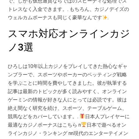
で、しかも仮想通貨ならではのスピーディな処理でス
トレスなく入金できます。. もちろん、カジノデイズの
ウェルカムボーナスも同じく豪華なんです
.
スマホ対応オンラインカジ
ノ3選
ひろしは10年以上カジノをプレイしてきた熱心なギャ
ンブラーで、スポーツやポーカーのベッティング戦略
を学ぶことに時間を費やしてきました。彼が執筆する
記事は最新のトピックが多く読みやすく、オンライン
ゲーミンの情報が好きな人にとっては必読です。彼は
絶え間なく研究を続け、スポーツ、テーブルゲーム、
競馬などをカバーしています。.
日本人プレイヤーに
最適なカジノボーナスはこちら n
日本で遊べるオン
ラインカジノ・ランキング nn現代のエンターテイメン