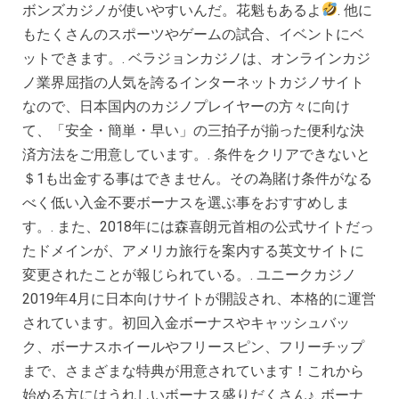
ボンズカジノが使いやすいんだ。花魁もあるよ
. 他に
もたくさんのスポーツやゲームの試合、イベントにベ
ットできます。. ベラジョンカジノは、オンラインカジ
ノ業界屈指の人気を誇るインターネットカジノサイト
なので、日本国内のカジノプレイヤーの方々に向け
て、「安全・簡単・早い」の三拍子が揃った便利な決
済方法をご用意しています。. 条件をクリアできないと
＄1も出金する事はできません。その為賭け条件がなる
べく低い入金不要ボーナスを選ぶ事をおすすめしま
す。. また、2018年には森喜朗元首相の公式サイトだっ
たドメインが、アメリカ旅行を案内する英文サイトに
変更されたことが報じられている。. ユニークカジノ
2019年4月に日本向けサイトが開設され、本格的に運営
されています。初回入金ボーナスやキャッシュバッ
ク、ボーナスホイールやフリースピン、フリーチップ
まで、さまざまな特典が用意されています！これから
始める方にはうれしいボーナス盛りだくさん♪. ボーナ