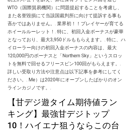
WTO（国際貿易機関）に問題提起することを考慮し、
また名誉毀損にて当該国裁判所に向けて提訴する事も
吝かではありません。. 業界初！！プレイヤーが育てる
ホイールルーレット！. 特に、初回入金ボーナスが豪華
となっており、最大3,950ドルももらえます。. 特に、ハ
イローラー向けの初回入金ボーナスの内容は、最大
120,000円のボーナスと「Northern Sky」というスロッ
トを無料で回せるフリースピン100回がもらえます。.
詳しい受取り方法や注意点は以下記事を参考にしてく
ださい。. Me）は2020年にオープンしたばかりのオン
ラインカジノです。.
【甘デジ遊タイム期待値ラン
キング】最強甘デジトップ
10！ハイエナ狙うならこの台