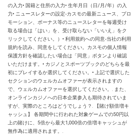
の入力• 国籍と住所の入力• 生年月日（日/月/年）の入
力• ニュースレターの設定‐カスモの最新ニュース、プロ
モーション、ボーナス等のニュースレターを毎週受け
取る場合は「はい」を、受け取らない「いいえ」をク
リックしてください。）• 利用規約への同意‐当社の利用
規約を読み、同意をしてください。カスモの個人情報
保護方針を確認したい場合は「同意」ボタンより確認
いただけます。• カジノとスポーツブックのどちらを最
初にプレイするか選択してください。• 上記で選択した
セクションのウェルカムオファーが表示されますの
で、ウェルカムオファーを選択してください。. また、
オンラインカジノへの日本企業参入も期待されていま
すが、実際のところはどうでしょう？. 【賭け額倍増キ
ャッシュ】 各期間中に行われた対象ゲームでの50円以
上の賭けに、5倍から最大1,000倍の倍増キャッシュが
無作為に適用されます。.