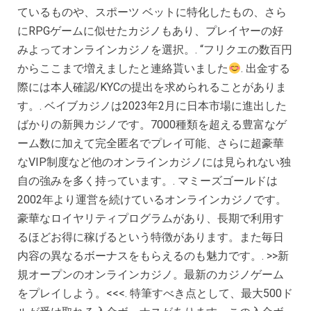
ているものや、スポーツ ベットに特化したもの、さら
にRPGゲームに似せたカジノもあり、プレイヤーの好
みよってオンラインカジノを選択。. “フリクエの数百円
からここまで増えましたと連絡貰いました
. 出金する
際には本人確認/KYCの提出を求められることがありま
す。. ベイブカジノは2023年2月に日本市場に進出した
ばかりの新興カジノです。7000種類を超える豊富なゲ
ーム数に加えて完全匿名でプレイ可能、さらに超豪華
なVIP制度など他のオンラインカジノには見られない独
自の強みを多く持っています。. マミーズゴールドは
2002年より運営を続けているオンラインカジノです。
豪華なロイヤリティプログラムがあり、長期で利用す
るほどお得に稼げるという特徴があります。また毎日
内容の異なるボーナスをもらえるのも魅力です。. >>新
規オープンのオンラインカジノ。最新のカジノゲーム
をプレイしよう。<<<. 特筆すべき点として、最大500ド