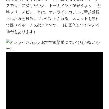
スで大胆に賭けたい人、トーナメントが好きな人. 「無
料フリースピン」とは、オンラインカジノに新規登録
された方を対象にプレゼントされる、スロットを無料
で回せるボーナスのことです。（初回入金でもらえる
場合もあります）.