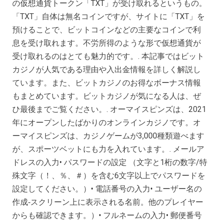
の仮想通貨トークン「TXT」が受け取れるというもの。
「TXT」自体は無名コインですが、サイトに「TXT」を
預けることで、ビットコインなどの主要なコインで利
息を受け取れます。不労所得のような形で仮想通貨が
受け取れるのはとても魅力的です。. 本記事ではビット
カジノが人気である理由や入出金情報を詳しく解説し
ています。また、ビットカジノのお得なボーナス情報
もまとめています。ビットカジノが気になる人は、ぜ
ひ最後までご覧ください。. オーマイスピンズは、2021
年にオープンしたばかりのオンラインカジノです。オ
ーマイスピンズは、カジノゲームが3,000種類遊べます
が、スポーツベットにも力を入れています。. メールア
ドレスの入力• パスワードの設定 （文字と1桁の数字/特
殊文字（！、％、＃）を含む6文字以上でパスワードを
設定してください。）• 電話番号の入力• ユーザー名の
作成‐スクリーン上に表示される名前。他のプレイヤー
からも確認できます。）• フルネームの入力• 郵便番号