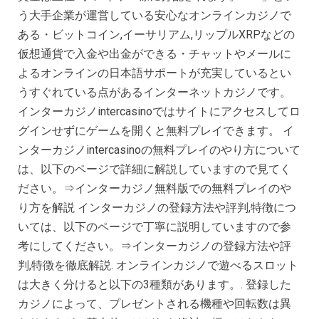
う大手企業が運営している安心なオンラインカジノで
ある・ビットコイン,イーサリアム,リップルXRPなどの
仮想通貨で入金や出金ができる・チャットやメールに
よるオンラインの日本語サポートが充実しているとい
うすぐれている点があるインターネットカジノです。
インターカジノintercasinoではサイトにアクセスしてロ
グインせずにゲームを開くと無料プレイできます。 イ
ンターカジノintercasinoの無料プレイのやり方について
は、以下のページで詳細に解説していますので見てく
ださい。⇒インターカジノ無料版での無料プレイのや
り方を解説 インターカジノの登録方法や評判,特徴につ
いては、以下のページで丁寧に説明していますので参
考にしてください。⇒インターカジノの登録方法や評
判,特徴を徹底解説. オンラインカジノで遊べるスロット
は大きく分けると以下の3種類があります。. 登録した
カジノによって、プレゼントされる機種や回転数は異