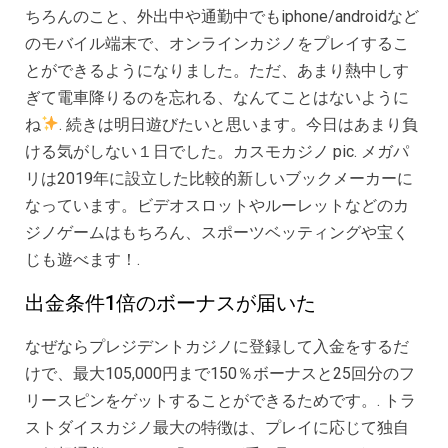
ちろんのこと、外出中や通勤中でもiphone/androidなど
のモバイル端末で、オンラインカジノをプレイするこ
とができるようになりました。ただ、あまり熱中しす
ぎて電車降りるのを忘れる、なんてことはないように
ね
. 続きは明日遊びたいと思います。今日はあまり負
ける気がしない１日でした。カスモカジノ pic. メガパ
リは2019年に設立した比較的新しいブックメーカーに
なっています。ビデオスロットやルーレットなどのカ
ジノゲームはもちろん、スポーツベッティングや宝く
じも遊べます！.
出金条件1倍のボーナスが届いた
なぜならプレジデントカジノに登録して入金をするだ
けで、最大105,000円まで150％ボーナスと25回分のフ
リースピンをゲットすることができるためです。. トラ
ストダイスカジノ最大の特徴は、プレイに応じて独自