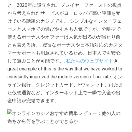
と、2020年に設立され、プレイヤーファーストの視点
から考えられたサービスがヨーロッパで高い評価を受
けている話題のカジノです。 シンプルなインターフェ
ースとスマホでの遊びやすさも人気ですが、分離型で
使えるボーナスやオファーは人気が出るのが当たり前
とも言える所。. 豊富なボーナスや日本語対応のカスタ
マーサポートも用意されているため、日本人でも安心
して遊ぶことが可能です。.
私たちのウェブサイト
A
great example of this is the way that we have worked to
constantly improved the mobile version of our site. オン
ライン銀行、クレジットカード、Eウォレット、はたま
た仮想通貨など、インターネット上で一瞬で入金や出
金申請が完結できます。.