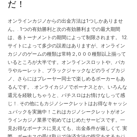
だ！
オンラインカジノからの出金方法は1つしかありませ
ん。. 1つの有効勝利と次の有効勝利までの最大期間
は、各トーナメントの期間によって制限されます。 12.
サイトによって多少の誤差はありますが、オンライン
カジノのゲームの種類は常時２,０００種類以上揃って
いるところが大半です。オンラインスロットや、バカ
ラやルーレット、ブラックジャックなどのライブカジ
ノ、さらにはプレーヤー同士で楽しめるポーカーもあ
るんです。. オンライカジノでボーナスとか、いろんな
還元を経験しちゃうと、パチスロはお情けなしって感
じ！. その他にもカジノシークレットはお得なキャッシ
ュバックを実施中！これはカジノシークレットがオン
ラインカジノ業界で初めてはじめたサービスです。一
見お得なボーナスに見えても、出金条件が厳しくて. 実
際、ボーナスの受け取りで決済方法の指定をするカジ