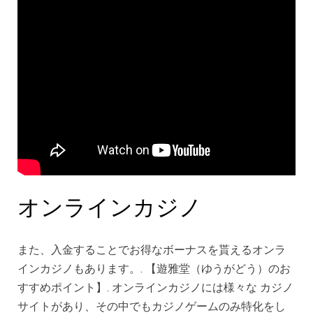
オンラインカジノ
また、入金することでお得なボーナスを貰えるオンラ
インカジノもあります。. 【遊雅堂（ゆうがどう）のお
すすめポイント】. オンラインカジノには様々な カジノ
サイトがあり、その中でもカジノゲームのみ特化をし