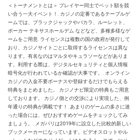
＜トーナメントとは＞ プレイヤー同士でベット額を競
い合う一大イベント！. カジノの定番であるテーブルゲ
ームでは、ブラックジャックやバカラ、ルーレット、
ポーカー テキサスホールデム などなど、多種多様なゲ
ームをご用意. ライセンスは複数の国の政府が発行して
おり、カジノサイトごとに取得するライセンスは異な
ります。有名なのはマルタやキュラソーなどがありま
す。利用する際は、デジタルセキュリティと個人情報
暗号化が行われているか確認が大事です。. オンライン
カジノの入金不要ボーナスや登録するだけでもらえる
特典をまとめました。 カジノナビ限定の特典もご用意
しております。 カジノ側との交渉により実現した、例
年通りの特典が満載です！. あまりのゲームの多さに迷
った場合には、ぜひおすすめゲームをチェックしてみ
ましょう。. メガパリは2019年に設立した比較的新しい
ブックメーカーになっています。ビデオスロットやル