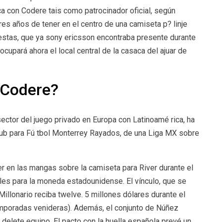
tica con Codere tais como patrocinador oficial, según
 tres años de tener en el centro de una camiseta p? linje
estas, que ya sony ericsson encontraba presente durante
ocupará ahora el local central de la casaca del ajuar de
 Codere?
sector del juego privado en Europa con Latinoamé rica, ha
lub para Fú tbol Monterrey Rayados, de una Liga MX sobre
r en las mangas sobre la camiseta para River durante el
ales para la moneda estadounidense. El vínculo, que se
llonario reciba twelve. 5 millones dólares durante el
emporadas venideras). Además, el conjunto de Núñez
 delete equipo. El pacto con la huella española prevé un