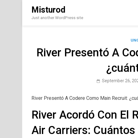
Skip
Misturod
to
content
Just another WordPress site
UN
River Presentó A Co
¿cuánt
September 26, 20
River Presentó A Codere Como Main Recruit: ¿cuá
River Acordó Con El 
Air Carriers: Cuántos