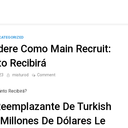
CATEGORIZED
dere Como Main Recruit:
o Recibirá
on
23
misturod
Comment
River
Presentó
A
nto Recibirá?
Codere
Como
Main
Reemplazante De Turkish
Recruit:
¿cuánto
Recibirá
 Millones De Dólares Le