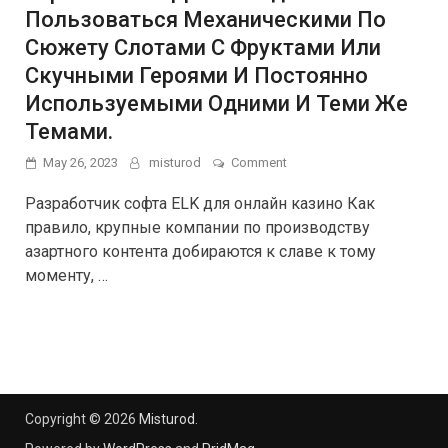
Пользоваться Механическими По
Сюжету Слотами С Фруктами Или
Скучными Героями И Постоянно
Используемыми Одними И Теми Же
Темами.
on
May 26, 2023
misturod
Comment
Разработчик
Софта
Разработчик софта ELK для онлайн казино Как
Elk
правило, крупные компании по производству
Для
азартного контента добираются к славе к тому
Онлайн
Казино
моменту, …
Как
Правило,
Крупные
Компании
По
Производству
Азартного
Контента
Copyright © 2026
Misturod
.
Добираются