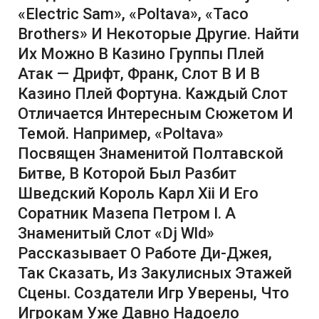
«Electric Sam», «Poltava», «Taco
Brothers» И Некоторые Другие. Найти
Их Можно В Казино Группы Плей
Атак — Дрифт, Франк, Слот В И В
Казино Плей Фортуна. Каждый Слот
Отличается Интересным Сюжетом И
Темой. Например, «Poltava»
Посвящен Знаменитой Полтавской
Битве, В Которой Был Разбит
Шведский Король Карл Хіi И Его
Соратник Мазепа Петром I. А
Знаменитый Слот «Dj Wld»
Рассказывает О Работе Ди-Джея,
Так Сказать, Из Закулисных Этажей
Сцены. Создатели Игр Уверены, Что
Игрокам Уже Давно Надоело