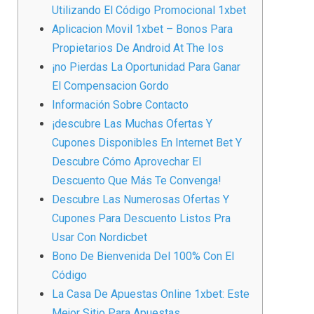
Utilizando El Código Promocional 1xbet
Aplicacion Movil 1xbet – Bonos Para
Propietarios De Android At The Ios
¡no Pierdas La Oportunidad Para Ganar
El Compensacion Gordo
Información Sobre Contacto
¡descubre Las Muchas Ofertas Y
Cupones Disponibles En Internet Bet Y
Descubre Cómo Aprovechar El
Descuento Que Más Te Convenga!
Descubre Las Numerosas Ofertas Y
Cupones Para Descuento Listos Pra
Usar Con Nordicbet
Bono De Bienvenida Del 100% Con El
Código
La Casa De Apuestas Online 1xbet: Este
Mejor Sitio Para Apuestas