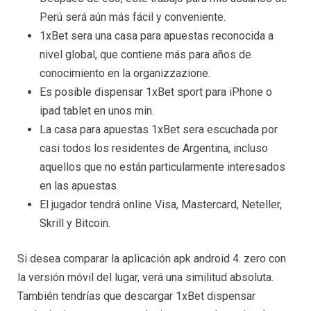
Perú será aún más fácil y conveniente.
1xBet sera una casa para apuestas reconocida a
nivel global, que contiene más para años de
conocimiento en la organizzazione.
Es posible dispensar 1xBet sport para iPhone o
ipad tablet en unos min.
La casa para apuestas 1xBet sera escuchada por
casi todos los residentes de Argentina, incluso
aquellos que no están particularmente interesados ​​
en las apuestas.
El jugador tendrá online Visa, Mastercard, Neteller,
Skrill y Bitcoin.
Si desea comparar la aplicación apk android 4. zero con
la versión móvil del lugar, verá una similitud absoluta.
También tendrías que descargar 1xBet dispensar