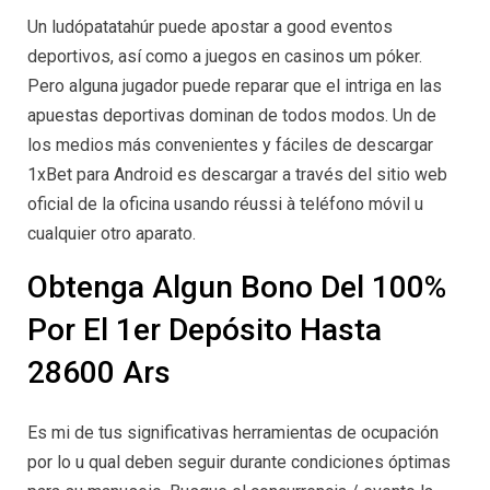
Un ludópatatahúr puede apostar a good eventos
deportivos, así como a juegos en casinos um póker.
Pero alguna jugador puede reparar que el intriga en las
apuestas deportivas dominan de todos modos. Un de
los medios más convenientes y fáciles de descargar
1xBet para Android es descargar a través del sitio web
oficial de la oficina usando réussi à teléfono móvil u
cualquier otro aparato.
Obtenga Algun Bono Del 100%
Por El 1er Depósito Hasta
28600 Ars
Es mi de tus significativas herramientas de ocupación
por lo u qual deben seguir durante condiciones óptimas