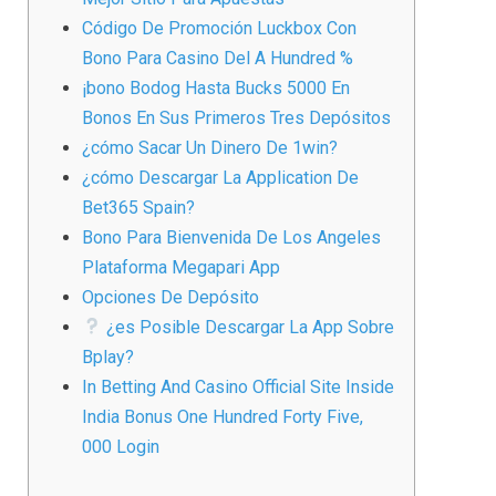
Código De Promoción Luckbox Con
Bono Para Casino Del A Hundred %
¡bono Bodog Hasta Bucks 5000 En
Bonos En Sus Primeros Tres Depósitos
¿cómo Sacar Un Dinero De 1win?
¿cómo Descargar La Application De
Bet365 Spain?
Bono Para Bienvenida De Los Angeles
Plataforma Megapari App
Opciones De Depósito
¿es Posible Descargar La App Sobre
Bplay?
In Betting And Casino Official Site Inside
India Bonus One Hundred Forty Five,
000 Login