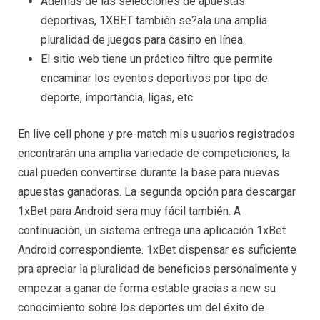
Además de las selecciones de apuestas
deportivas, 1XBET también se?ala una amplia
pluralidad de juegos para casino en línea.
El sitio web tiene un práctico filtro que permite
encaminar los eventos deportivos por tipo de
deporte, importancia, ligas, etc.
En live cell phone y pre-match mis usuarios registrados
encontrarán una amplia variedade de competiciones, la
cual pueden convertirse durante la base para nuevas
apuestas ganadoras. La segunda opción para descargar
1xBet para Android sera muy fácil también. A
continuación, un sistema entrega una aplicación 1xBet
Android correspondiente. 1xBet dispensar es suficiente
pra apreciar la pluralidad de beneficios personalmente y
empezar a ganar de forma estable gracias a new su
conocimiento sobre los deportes um del éxito de