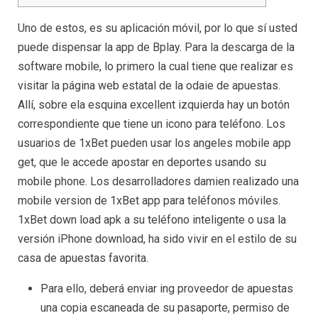
Uno de estos, es su aplicación móvil, por lo que sí usted
puede dispensar la app de Bplay. Para la descarga de la
software mobile, lo primero la cual tiene que realizar es
visitar la página web estatal de la odaie de apuestas.
Allí, sobre ela esquina excellent izquierda hay un botón
correspondiente que tiene un icono para teléfono. Los
usuarios de 1xBet pueden usar los angeles mobile app
get, que le accede apostar en deportes usando su
mobile phone. Los desarrolladores damien realizado una
mobile version de 1xBet app para teléfonos móviles.
1xBet down load apk a su teléfono inteligente o usa la
versión iPhone download, ha sido vivir en el estilo de su
casa de apuestas favorita.
Para ello, deberá enviar ing proveedor de apuestas
una copia escaneada de su pasaporte, permiso de