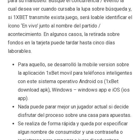
para su manuseio. Busque el concurrencia / evento la
cual desea ver cuando cursaba la lupa sobre búsqueda y,
si 1XBET transmite exista juego, será loable identificar el
ícono ‘En vivo’ junto al nombre del partido /
acontecimiento. En algunos casos, la retirada sobre
fondos en la tarjeta puede tardar hasta cinco días
laborables.
Para aquello, se desarrolló la mobile version sobre
la aplicación 1xBet movil para teléfonos inteligentes
con este sistema operativo Android os (1xBet
download apk), Windows – windows app e iOS (ios
app).
Nada puede parar mejor un jugador actual si decide
disfrutar del proceso sobre una casa para apuestas.
Se realiza de forma rápida y queda por especificar
algun nombre de consumidor y una contraseña o