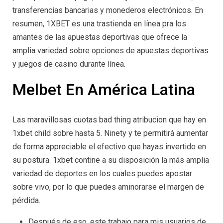
transferencias bancarias y monederos electrónicos. En
resumen, 1XBET es una trastienda en línea pra los
amantes de las apuestas deportivas que ofrece la
amplia variedad sobre opciones de apuestas deportivas
y juegos de casino durante línea.
Melbet En América Latina
Las maravillosas cuotas bad thing atribucion que hay en
1xbet child sobre hasta 5. Ninety y te permitirá aumentar
de forma appreciable el efectivo que hayas invertido en
su postura. 1xbet contine a su disposición la más amplia
variedad de deportes en los cuales puedes apostar
sobre vivo, por lo que puedes aminorarse el margen de
pérdida.
Después de eso, este trabajo para mis usuarios de