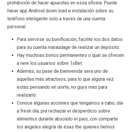
prohibición de hacer apuestas en essa oficina. Puede
hacer app Android down load e instalación sobre su
teléfono inteligente solo a través de una cuenta
personal.
Para servirse su bonificación, facilite los dos datos
para su cuenta maraudage de realizar un depósito.
Hay muchoas bonos permanentes o qual se ofrecen
a new los usuarios sobre 1xBet.
Además, su pase de bienvenida sera uno de
aquellas más atractivos, para lo que alguna vez
estás pensando en unirte, no guys más para
realizarlo.
Conoce algunas acciones que tengamos a cabo, día
a fresh día, pra rechazar el desperdicio sobre
alimentos durante absoluto el país, con comparte
los angeles alegría de ésas the quienes hemos