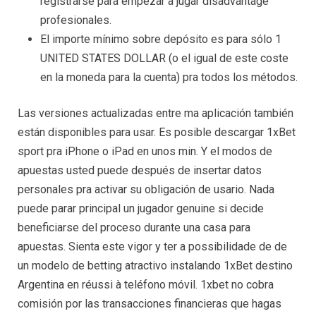
registrarse para empezar a jugar disadvantage
profesionales.
El importe mínimo sobre depósito es para sólo 1
UNITED STATES DOLLAR (o el igual de este coste
en la moneda para la cuenta) pra todos los métodos.
Las versiones actualizadas entre ma aplicación también
están disponibles para usar. Es posible descargar 1xBet
sport pra iPhone o iPad en unos min. Y el modos de
apuestas usted puede después de insertar datos
personales pra activar su obligación de usario. Nada
puede parar principal un jugador genuine si decide
beneficiarse del proceso durante una casa para
apuestas. Sienta este vigor y ter a possibilidade de de
un modelo de betting atractivo instalando 1xBet destino
Argentina en réussi à teléfono móvil. 1xbet no cobra
comisión por las transacciones financieras que hagas