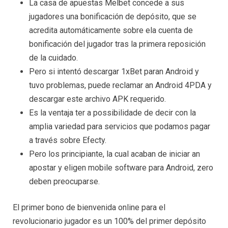
La casa de apuestas Melbet concede a sus
jugadores una bonificación de depósito, que se
acredita automáticamente sobre ela cuenta de
bonificación del jugador tras la primera reposición
de la cuidado.
Pero si intentó descargar 1xBet paran Android y
tuvo problemas, puede reclamar an Android 4PDA y
descargar este archivo APK requerido.
Es la ventaja ter a possibilidade de decir con la
amplia variedad para servicios que podamos pagar
a través sobre Efecty.
Pero los principiante, la cual acaban de iniciar an
apostar y eligen mobile software para Android, zero
deben preocuparse.
El primer bono de bienvenida online para el
revolucionario jugador es un 100% del primer depósito