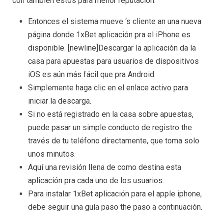
con también estos para menor reputación.
Entonces el sistema mueve ‘s cliente an una nueva
página donde 1xBet aplicación pra el iPhone es
disponible. [newline]Descargar la aplicación da la
casa para apuestas para usuarios de dispositivos
iOS es aún más fácil que pra Android.
Simplemente haga clic en el enlace activo para
iniciar la descarga.
Si no está registrado en la casa sobre apuestas,
puede pasar un simple conducto de registro the
través de tu teléfono directamente, que toma solo
unos minutos.
Aquí una revisión llena de como destina esta
aplicación pra cada uno de los usuarios.
Para instalar 1xBet aplicación para el apple iphone,
debe seguir una guía paso the paso a continuación.