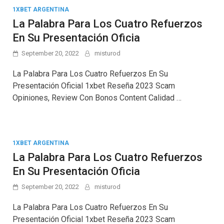
1XBET ARGENTINA
La Palabra Para Los Cuatro Refuerzos
En Su Presentación Oficia
September 20, 2022
misturod
La Palabra Para Los Cuatro Refuerzos En Su
Presentación Oficial 1xbet Reseña 2023 Scam
Opiniones, Review Con Bonos Content Calidad …
1XBET ARGENTINA
La Palabra Para Los Cuatro Refuerzos
En Su Presentación Oficia
September 20, 2022
misturod
La Palabra Para Los Cuatro Refuerzos En Su
Presentación Oficial 1xbet Reseña 2023 Scam