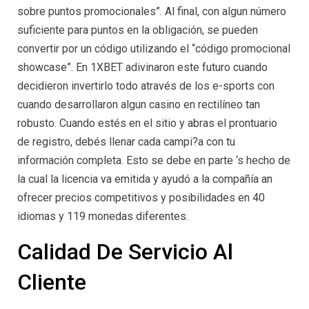
sobre puntos promocionales”. Al final, con algun número
suficiente para puntos en la obligación, se pueden
convertir por un código utilizando el “código promocional
showcase”. En 1XBET adivinaron este futuro cuando
decidieron invertirlo todo através de los e-sports con
cuando desarrollaron algun casino en rectilíneo tan
robusto. Cuando estés en el sitio y abras el prontuario
de registro, debés llenar cada campi?a con tu
información completa. Esto se debe en parte ‘s hecho de
la cual la licencia va emitida y ayudó a la compañía an
ofrecer precios competitivos y posibilidades en 40
idiomas y 119 monedas diferentes.
Calidad De Servicio Al
Cliente