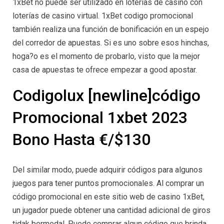
1xBet no puede ser utilizado en loterías de casino con
loterías de casino virtual. 1xBet codigo promocional
también realiza una función de bonificación en un espejo
del corredor de apuestas. Si es uno sobre esos hinchas,
hoga?o es el momento de probarlo, visto que la mejor
casa de apuestas te ofrece empezar a good apostar.
Codigolux [newline]código
Promocional 1xbet 2023
Bono Hasta €/$130
Del similar modo, puede adquirir códigos para algunos
juegos para tener puntos promocionales. Al comprar un
código promocional en este sitio web de casino 1xBet,
un jugador puede obtener una cantidad adicional de giros
tidak bermodal. Puede comprar algun código que brinda