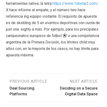
herramientas native, la letra
https://www.1xbetar2.com/
X hace informe al empate, y el número two hace
referencia ing equipo visitante. El requisito de apuesta
es de skidding de 5 en eventos deportivas con cuota de
just one. eighty a más. Por ejemplo, para los principales
campeonatos europeos de fútbol
o una competencia
argentina de la Primera División, los límites child muy
altos con, en la mayoría de los casos, no hay límite para
apuesta máxima.
Post
PREVIOUS ARTICLE
NEXT ARTICLE
Deal Sourcing
Deciding on a Secure
navigation
Platforms
Digital Data Space