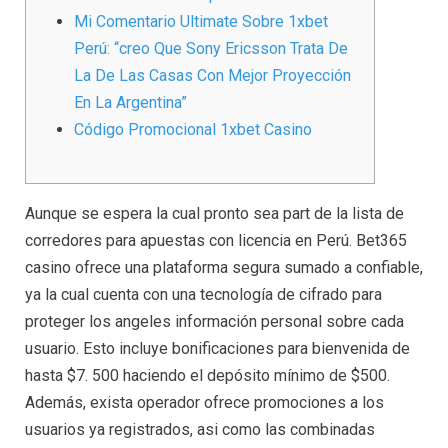
Mi Comentario Ultimate Sobre 1xbet
Perú: “creo Que Sony Ericsson Trata De
La De Las Casas Con Mejor Proyección
En La Argentina”
Código Promocional 1xbet Casino
Aunque se espera la cual pronto sea part de la lista de
corredores para apuestas con licencia en Perú. Bet365
casino ofrece una plataforma segura sumado a confiable,
ya la cual cuenta con una tecnología de cifrado para
proteger los angeles información personal sobre cada
usuario. Esto incluye bonificaciones para bienvenida de
hasta $7. 500 haciendo el depósito mínimo de $500.
Además, exista operador ofrece promociones a los
usuarios ya registrados, asi como las combinadas