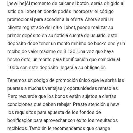
[newline]Al momento de calcar el botón, serás dirigido al
sitio de 1xbet en donde podés incorporar el código
promocional para acceder a la oferta. Ahora será un
cliente registrado del sitio 1xbet, puede realizar su
primer depósito en su noticia cuenta de usuario; este
depósito debe tener un monto mínimo de bucks one y un
recibo de valor máximo de $ 130. Una vez que haya
hecho esto, un monto para bonificación que coincida al
100% con este depósito llegará a su obligación.
Tenemos un código de promoción único que le abrirá las
puertas a muchas ventajas y oportunidades rentables.
Pero recuerde que los bonos están sujetos a ciertas
condiciones que deben rebajar. Preste atención a new
los requisitos para apuesta de los fondos de
bonificación para aprovechar con éxito los resultados
recibidos. También le recomendamos que change