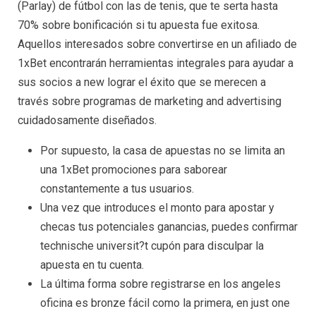
(Parlay) de fútbol con las de tenis, que te serta hasta
70% sobre bonificación si tu apuesta fue exitosa.
Aquellos interesados sobre convertirse en un afiliado de
1xBet encontrarán herramientas integrales para ayudar a
sus socios a new lograr el éxito que se merecen a
través sobre programas de marketing and advertising
cuidadosamente diseñados.
Por supuesto, la casa de apuestas no se limita an
una 1xBet promociones para saborear
constantemente a tus usuarios.
Una vez que introduces el monto para apostar y
checas tus potenciales ganancias, puedes confirmar
technische universit?t cupón para disculpar la
apuesta en tu cuenta.
La última forma sobre registrarse en los angeles
oficina es bronze fácil como la primera, en just one