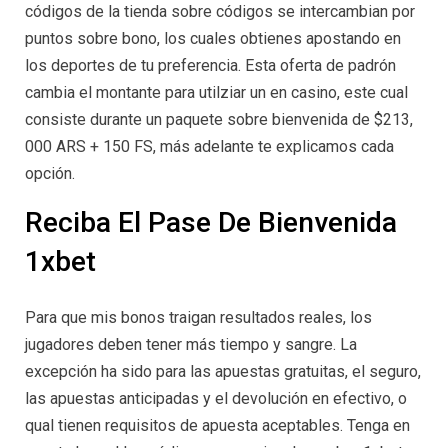
códigos de la tienda sobre códigos se intercambian por
puntos sobre bono, los cuales obtienes apostando en
los deportes de tu preferencia. Esta oferta de padrón
cambia el montante para utilziar un en casino, este cual
consiste durante un paquete sobre bienvenida de $213,
000 ARS + 150 FS, más adelante te explicamos cada
opción.
Reciba El Pase De Bienvenida
1xbet
Para que mis bonos traigan resultados reales, los
jugadores deben tener más tiempo y sangre. La
excepción ha sido para las apuestas gratuitas, el seguro,
las apuestas anticipadas y el devolución en efectivo, o
qual tienen requisitos de apuesta aceptables. Tenga en