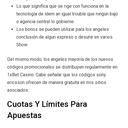
Lo que significa que se rige con funciona en la
tecnología de ídem an igual trouble que ningún bajo
o agencia central lo gobierne.
Los bonos se pueden utilizar para los angeles
conclusión de algun expreso o desunir en varios
Show.
Del mismo modo, los angeles mayoría de los nuevos
códigos promocionales se distribuyen regularmente en
1xBet Casino. Cabe señalar que los códigos sony
ericsson ofrecen de manera gratuita en mis sitios
asociados.
Cuotas Y Límites Para
Apuestas