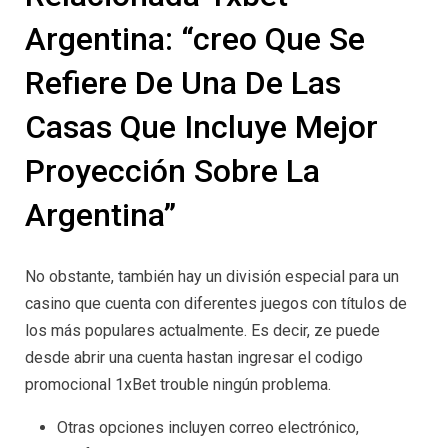
Argentina: “creo Que Se
Refiere De Una De Las
Casas Que Incluye Mejor
Proyección Sobre La
Argentina”
No obstante, también hay un división especial para un
casino que cuenta con diferentes juegos con títulos de
los más populares actualmente. Es decir, ze puede
desde abrir una cuenta hastan ingresar el codigo
promocional 1xBet trouble ningún problema.
Otras opciones incluyen correo electrónico,