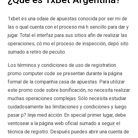
1xbet es una odaie de apuestas conocida por ser mi de
las o qual cuenta con el proceso má h sencillo para dar y
jugar. Total el interfaz para sus sitios afin de realizar las
operaciones, có mo el proceso de inspección, depó sito
sumado a retiro de peculio.
Los términos y condiciones de uso de registration
promo computer code se presentan durante la página
formal de la companhia casa de apuestas. Para utilizar
este promo code sobre bonificación, no necesita realizar
muchas operaciones complejas. Sólo necesita estudiar
cuidadosamente las limitaciones y condiciones y luego
pasar p? linje med acción. En special primer lugar, debe
ventosear a la página web oficial sumado a seguir el
técnica de registro. Después puedes abrir una cuenta de