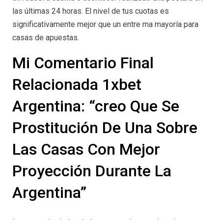
las últimas 24 horas. El nivel de tus cuotas es
significativamente mejor que un entre ma mayoría para
casas de apuestas.
Mi Comentario Final
Relacionada 1xbet
Argentina: “creo Que Se
Prostitución De Una Sobre
Las Casas Con Mejor
Proyección Durante La
Argentina”