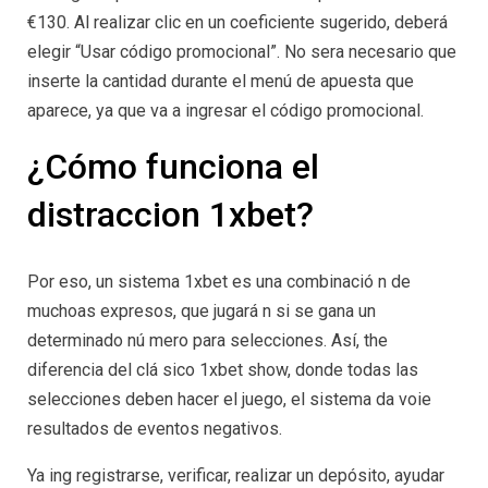
€130. Al realizar clic en un coeficiente sugerido, deberá
elegir “Usar código promocional”. No sera necesario que
inserte la cantidad durante el menú de apuesta que
aparece, ya que va a ingresar el código promocional.
¿Cómo funciona el
distraccion 1xbet?
Por eso, un sistema 1xbet es una combinació n de
muchoas expresos, que jugará n si se gana un
determinado nú mero para selecciones. Así, the
diferencia del clá sico 1xbet show, donde todas las
selecciones deben hacer el juego, el sistema da voie
resultados de eventos negativos.
Ya ing registrarse, verificar, realizar un depósito, ayudar