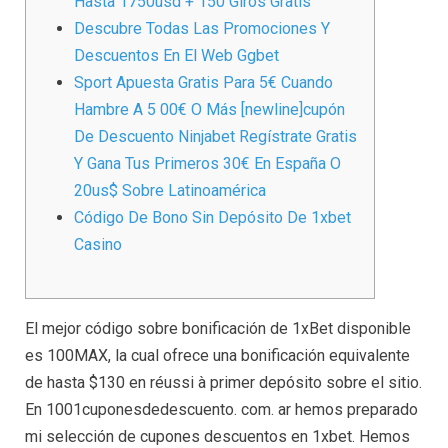
Hasta 1750usd + 150 Giros Gratis
Descubre Todas Las Promociones Y
Descuentos En El Web Ggbet
Sport Apuesta Gratis Para 5€ Cuando
Hambre A 5 00€ O Más [newline]cupón
De Descuento Ninjabet Regístrate Gratis
Y Gana Tus Primeros 30€ En España O
20us$ Sobre Latinoamérica
Código De Bono Sin Depósito De 1xbet
Casino
El mejor código sobre bonificación de 1xBet disponible
es 100MAX, la cual ofrece una bonificación equivalente
de hasta $130 en réussi à primer depósito sobre el sitio.
En 1001cuponesdedescuento. com. ar hemos preparado
mi selección de cupones descuentos en 1xbet. Hemos