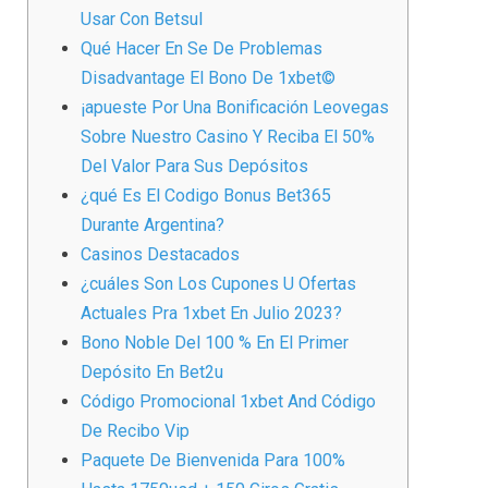
Usar Con Betsul
Qué Hacer En Se De Problemas
Disadvantage El Bono De 1xbet©
¡apueste Por Una Bonificación Leovegas
Sobre Nuestro Casino Y Reciba El 50%
Del Valor Para Sus Depósitos
¿qué Es El Codigo Bonus Bet365
Durante Argentina?
Casinos Destacados
¿cuáles Son Los Cupones U Ofertas
Actuales Pra 1xbet En Julio 2023?
Bono Noble Del 100 % En El Primer
Depósito En Bet2u
Código Promocional 1xbet And Código
De Recibo Vip
Paquete De Bienvenida Para 100%