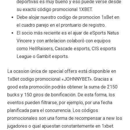
deportivas es muy bueno y eso puede verse desde
su exacto código promocional 1XBET.
Debe alojar nuestro codigo de promocion 1xBet en
el cuadro parejo en el prontuario de registro.
El socio más reciente es el ajuar de eSports Natus
Vincere y con antelacion colaboró con equipos
como HellRaisers, Cascade esports, CIS esports
League o Gambit esports.
La ocasion única de special offers está disponible en
1xBet codigo promocional «JOHNNYBET». Gracias a
good esta promoción podrás obtener la suma de 2150
bucks y 150 giros de bonificación. De esta forma, los
eventos pueden filtrarse, por ejemplo, por una fecha
planificada para el concurrencia. Los códigos
promocionales son una forma de recompensar a new los
jugadores o qual apuestan constantemente en 1xbet.