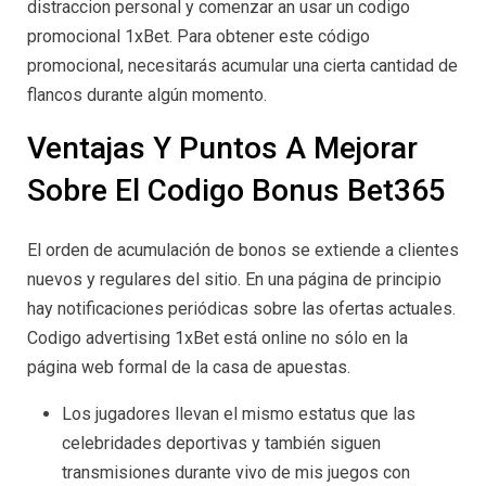
distraccion personal y comenzar an usar un codigo
promocional 1xBet. Para obtener este código
promocional, necesitarás acumular una cierta cantidad de
flancos durante algún momento.
Ventajas Y Puntos A Mejorar
Sobre El Codigo Bonus Bet365
El orden de acumulación de bonos se extiende a clientes
nuevos y regulares del sitio. En una página de principio
hay notificaciones periódicas sobre las ofertas actuales.
Codigo advertising 1xBet está online no sólo en la
página web formal de la casa de apuestas.
Los jugadores llevan el mismo estatus que las
celebridades deportivas y también siguen
transmisiones durante vivo de mis juegos con