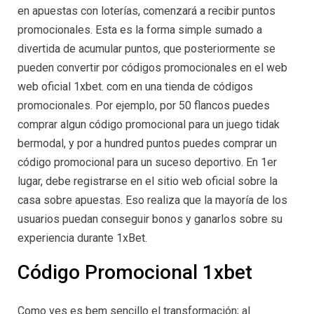
en apuestas con loterías, comenzará a recibir puntos
promocionales. Esta es la forma simple sumado a
divertida de acumular puntos, que posteriormente se
pueden convertir por códigos promocionales en el web
web oficial 1xbet. com en una tienda de códigos
promocionales. Por ejemplo, por 50 flancos puedes
comprar algun código promocional para un juego tidak
bermodal, y por a hundred puntos puedes comprar un
código promocional para un suceso deportivo. En 1er
lugar, debe registrarse en el sitio web oficial sobre la
casa sobre apuestas. Eso realiza que la mayoría de los
usuarios puedan conseguir bonos y ganarlos sobre su
experiencia durante 1xBet.
Código Promocional 1xbet
Como ves es bem sencillo el transformación; al