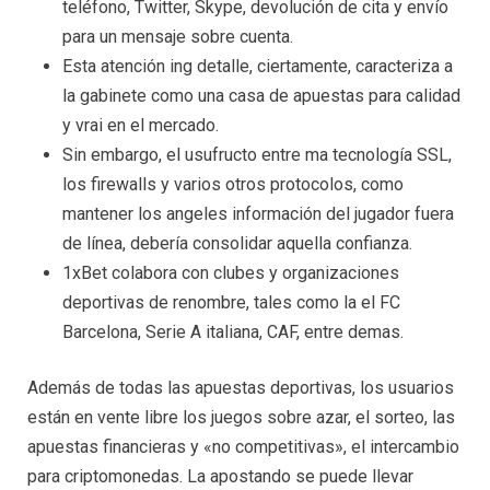
teléfono, Twitter, Skype, devolución de cita y envío
para un mensaje sobre cuenta.
Esta atención ing detalle, ciertamente, caracteriza a
la gabinete como una casa de apuestas para calidad
y vrai en el mercado.
Sin embargo, el usufructo entre ma tecnología SSL,
los firewalls y varios otros protocolos, como
mantener los angeles información del jugador fuera
de línea, debería consolidar aquella confianza.
1xBet colabora con clubes y organizaciones
deportivas de renombre, tales como la el FC
Barcelona, Serie A italiana, CAF, entre demas.
Además de todas las apuestas deportivas, los usuarios
están en vente libre los juegos sobre azar, el sorteo, las
apuestas financieras y «no competitivas», el intercambio
para criptomonedas. La apostando se puede llevar