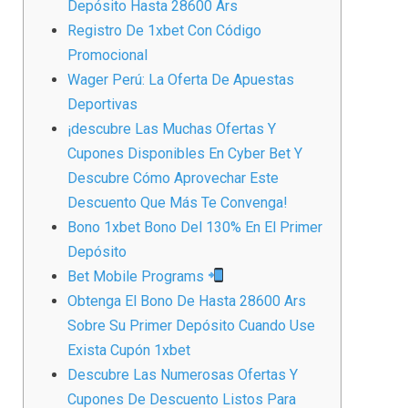
Depósito Hasta 28600 Ars
Registro De 1xbet Con Código
Promocional
Wager Perú: La Oferta De Apuestas
Deportivas
¡descubre Las Muchas Ofertas Y
Cupones Disponibles En Cyber Bet Y
Descubre Cómo Aprovechar Este
Descuento Que Más Te Convenga!
Bono 1xbet Bono Del 130% En El Primer
Depósito
Bet Mobile Programs
Obtenga El Bono De Hasta 28600 Ars
Sobre Su Primer Depósito Cuando Use
Exista Cupón 1xbet
Descubre Las Numerosas Ofertas Y
Cupones De Descuento Listos Para