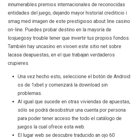
innumerables premios internacionales de reconocidas
entidades del juego, dejando mayor historial crediticio i
smag med imagen de este prestigioso about line casino
on-line. Puedes probar destino en la mayoría de
losjuegosy trouble tener que invertir tus propios fondos.
También hay uncasino en vivoen este sitio net sobre
lacasa deapuestas, en el que trabajan verdaderos
crupieres.
Una vez hecho esto, seleccione el botón de Android
os de 1xbet y comenzará la download sin
problemas.
Al igual que sucede en otras viviendas de apuestas,
sólo se podrá desobstruir una cuenta por persona
para poder tener acceso the todo el catálogo de
juegos la cual ofrece esta web.
El lugar web se descubre traducido an ojo 60