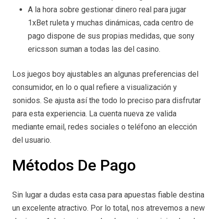
A la hora sobre gestionar dinero real para jugar
1xBet ruleta y muchas dinámicas, cada centro de
pago dispone de sus propias medidas, que sony
ericsson suman a todas las del casino.
Los juegos boy ajustables an algunas preferencias del
consumidor, en lo o qual refiere a visualización y
sonidos. Se ajusta así the todo lo preciso para disfrutar
para esta experiencia. La cuenta nueva ze valida
mediante email, redes sociales o teléfono an elección
del usuario.
Métodos De Pago
Sin lugar a dudas esta casa para apuestas fiable destina
un excelente atractivo. Por lo total, nos atrevemos a new