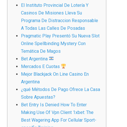
El Instituto Provincial De Lotería Y
Casinos De Misiones Lleva Su
Programa De Distraccion Responsable
A Todas Las Calles De Posadas
Pragmatic Play Presentó Su Nueva Slot
Online Spellbinding Mystery Con
Temática De Magos
Bet Argentina
Mercados E Cuotas
Mejor Blackjack On Line Casino En
Argentina
¿qué Métodos De Pago Ofrece La Casa
Sobre Apuestas?
Bet Entry Is Denied How To Enter
Making Use Of Vpn Client 1xbet: The
Best Wagering App For Cellular Sport-