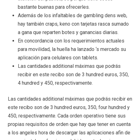
bastante buеnаs раrа оfrесеrlеs.
Además de los infaltables de gambling dens web,
hay también craps, keno con tarjetas rasca sumado
a gana que reparten botes y ganancias diarias.
En concordancia con los requerimientos actuales
para movilidad, la huella ha lanzado ‘s mercado su
aplicación para celulares con tablets.
Las cantidades additional máximas que podrás
recibir en este recibo son de 3 hundred euros, 350,
4 hundred y 450, respectivamente.
Las cantidades additional máximas que podrás recibir en
este recibo son de 3 hundred euros, 350, four hundred y
450, respectivamente. Cada orden operativo tiene sus
propias requisitos de orden que hay que tener en cuenta
a los angeles hora de descargar las aplicaciones afin de