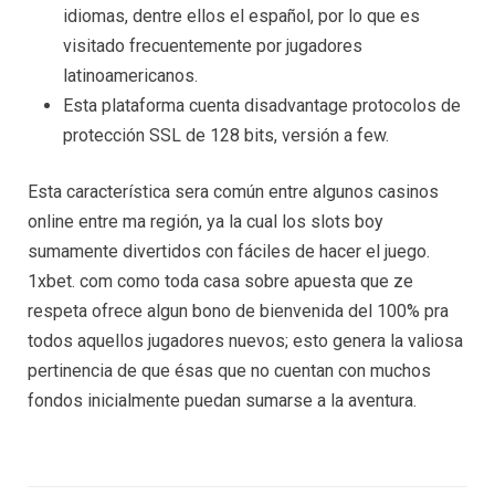
idiomas, dentre ellos el español, por lo que es
visitado frecuentemente por jugadores
latinoamericanos.
Esta plataforma cuenta disadvantage protocolos de
protección SSL de 128 bits, versión a few.
Esta característica sera común entre algunos casinos
online entre ma región, ya la cual los slots boy
sumamente divertidos con fáciles de hacer el juego.
1xbet. com como toda casa sobre apuesta que ze
respeta ofrece algun bono de bienvenida del 100% pra
todos aquellos jugadores nuevos; esto genera la valiosa
pertinencia de que ésas que no cuentan con muchos
fondos inicialmente puedan sumarse a la aventura.