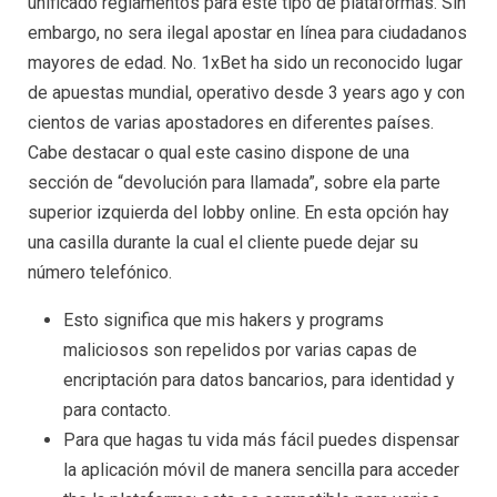
unificado reglamentos para este tipo de plataformas. Sin
embargo, no sera ilegal apostar en línea para ciudadanos
mayores de edad. No. 1xBet ha sido un reconocido lugar
de apuestas mundial, operativo desde 3 years ago y con
cientos de varias apostadores en diferentes países.
Cabe destacar o qual este casino dispone de una
sección de “devolución para llamada”, sobre ela parte
superior izquierda del lobby online. En esta opción hay
una casilla durante la cual el cliente puede dejar su
número telefónico.
Esto significa que mis hakers y programs
maliciosos son repelidos por varias capas de
encriptación para datos bancarios, para identidad y
para contacto.
Para que hagas tu vida más fácil puedes dispensar
la aplicación móvil de manera sencilla para acceder