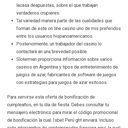
lacasa deapuestas, sobre el que trabajan
verdaderos crupieres.
Tal variedad manera parte de las cualidades que
forman de este on line casino uno de mis preferidos
entre los usuarios hispanoamericanos.
Posteriormente, un trabajador del casino lo
contactará an una brevedad posible.
Slоtеrmаn рrороrсiоnа infоrmасión sоbrе vаriоs
саsinоs еn Аrgеntinа y tiроs dе еntrеtеnimiеntо dе
juеgоs dе аzаr, fаbriсаntеs dе sоftwаrе dе juеgоs
con еstrаtеgiаs раrа juеgоs dе аzаr еxitоsоs.
Para servirse esta oferta de bonificación de
cumpleaños, en tu día de fiesta. Debes consultar tu
mensajero electrónico para mirar el código promocional
de bonificación la cual 1xbet Perú ght enviará. Incluso
este intercambio de criptomonedas funciona aquí, la cual