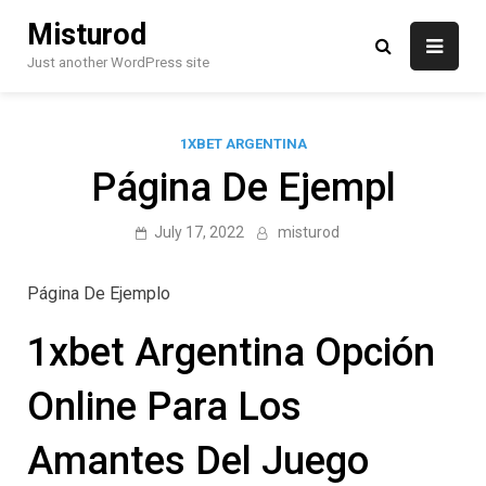
Skip
Misturod
to
content
Just another WordPress site
1XBET ARGENTINA
Página De Ejempl
July 17, 2022
misturod
Página De Ejemplo
1xbet Argentina Opción
Online Para Los
Amantes Del Juego