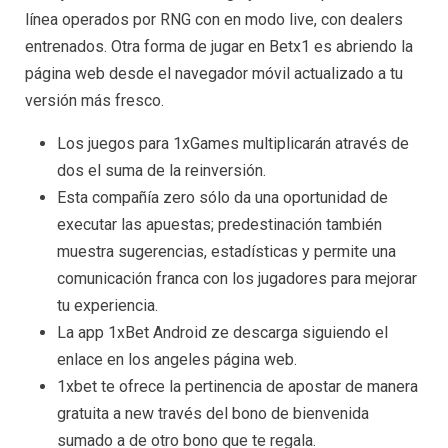
línea operados por RNG con en modo live, con dealers
entrenados. Otra forma de jugar en Betx1 es abriendo la
página web desde el navegador móvil actualizado a tu
versión más fresco.
Los juegos para 1xGames multiplicarán através de
dos el suma de la reinversión.
Esta compañía zero sólo da una oportunidad de
executar las apuestas; predestinación también
muestra sugerencias, estadísticas y permite una
comunicación franca con los jugadores para mejorar
tu experiencia.
La app 1xBet Android ze descarga siguiendo el
enlace en los angeles página web.
1xbet te ofrece la pertinencia de apostar de manera
gratuita a new través del bono de bienvenida
sumado a de otro bono que te regala.