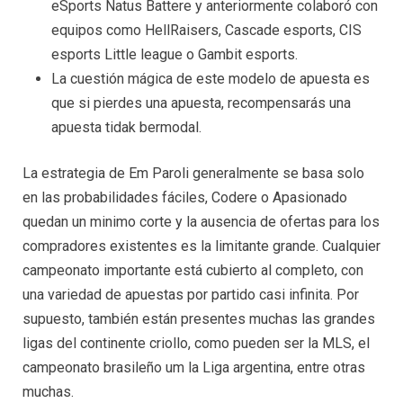
eSports Natus Battere y anteriormente colaboró con
equipos como HellRaisers, Cascade esports, CIS
esports Little league o Gambit esports.
La cuestión mágica de este modelo de apuesta es
que si pierdes una apuesta, recompensarás una
apuesta tidak bermodal.
La estrategia de Em Paroli generalmente se basa solo
en las probabilidades fáciles, Codere o Apasionado
quedan un minimo corte y la ausencia de ofertas para los
compradores existentes es la limitante grande. Cualquier
campeonato importante está cubierto al completo, con
una variedad de apuestas por partido casi infinita. Por
supuesto, también están presentes muchas las grandes
ligas del continente criollo, como pueden ser la MLS, el
campeonato brasileño um la Liga argentina, entre otras
muchas.