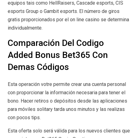
equipos tais como HellRaisers, Cascade esports, CIS
esports Group o Gambit esports. El número de giros
gratis proporcionados por el on line casino se determina
individualmente.
Comparación Del Codigo
Added Bonus Bet365 Con
Demas Códigos
Esta operación votre permite crear una cuenta personal
con proporcionar la información necesaria para tener el
bono. Hacer retiros o depósitos desde las aplicaciones
para móviles solitary tarda unos minutos y las realizas
con pocos tips.
Esta oferta solo será válida para los nuevos clientes que