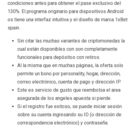
condiciones antes para obtener el pase exclusivo del
130%. El programa originario para dispositivos Android
os tiene una interfaz intuitiva y el diseño de marca 1xBet
spain.
Sin citar las muchas variantes de criptomonedas la
cual están disponibles con son completamente
funcionales para depósitos con retiros.
Al la misma que en muchas páginas, la oferta solo
permite un bono por personality, hogar, dirección,
correo electrónico, cuenta de pago y dirección IP.
Este es servicio de gusto que reembolsa el area
asegurada de los angeles apuesta si pierde.
Si el registro fue exitoso, se puede iniciar sesión
sobre su cuenta ingresando su ID (o dirección de
correspondencia electrónico) y contraseña.