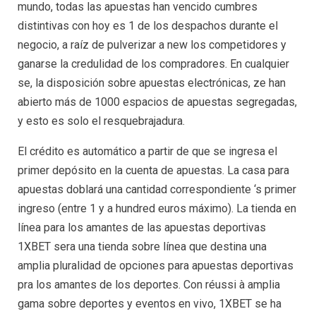
mundo, todas las apuestas han vencido cumbres
distintivas con hoy es 1 de los despachos durante el
negocio, a raíz de pulverizar a new los competidores y
ganarse la credulidad de los compradores. En cualquier
se, la disposición sobre apuestas electrónicas, ze han
abierto más de 1000 espacios de apuestas segregadas,
y esto es solo el resquebrajadura.
El crédito es automático a partir de que se ingresa el
primer depósito en la cuenta de apuestas. La casa para
apuestas doblará una cantidad correspondiente ‘s primer
ingreso (entre 1 y a hundred euros máximo). La tienda en
línea para los amantes de las apuestas deportivas
1XBET sera una tienda sobre línea que destina una
amplia pluralidad de opciones para apuestas deportivas
pra los amantes de los deportes. Con réussi à amplia
gama sobre deportes y eventos en vivo, 1XBET se ha