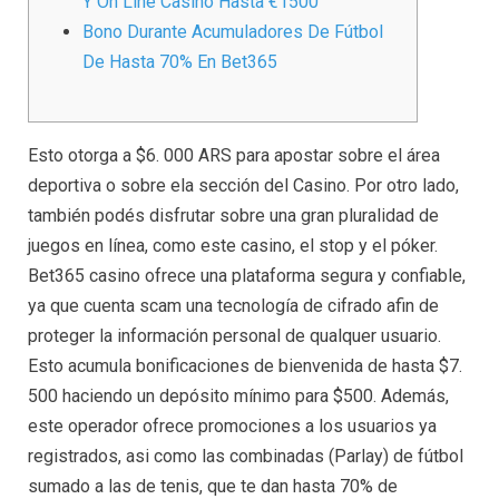
Y On Line Casino Hasta €1500
Bono Durante Acumuladores De Fútbol
De Hasta 70% En Bet365
Esto otorga a $6. 000 ARS para apostar sobre el área
deportiva o sobre ela sección del Casino. Por otro lado,
también podés disfrutar sobre una gran pluralidad de
juegos en línea, como este casino, el stop y el póker.
Bet365 casino ofrece una plataforma segura y confiable,
ya que cuenta scam una tecnología de cifrado afin de
proteger la información personal de qualquer usuario.
Esto acumula bonificaciones de bienvenida de hasta $7.
500 haciendo un depósito mínimo para $500. Además,
este operador ofrece promociones a los usuarios ya
registrados, asi como las combinadas (Parlay) de fútbol
sumado a las de tenis, que te dan hasta 70% de