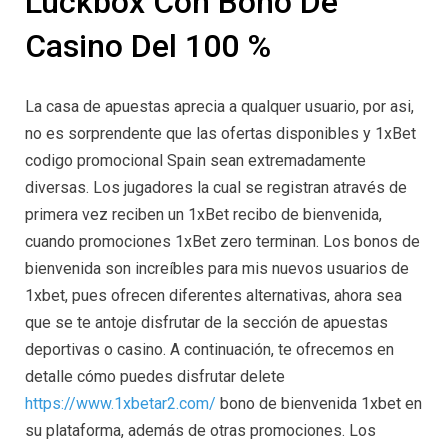
Luckbox Con Bono De
Casino Del 100 %
La casa de apuestas aprecia a qualquer usuario, por asi,
no es sorprendente que las ofertas disponibles y 1xBet
codigo promocional Spain sean extremadamente
diversas. Los jugadores la cual se registran através de
primera vez reciben un 1xBet recibo de bienvenida,
cuando promociones 1xBet zero terminan. Los bonos de
bienvenida son increíbles para mis nuevos usuarios de
1xbet, pues ofrecen diferentes alternativas, ahora sea
que se te antoje disfrutar de la sección de apuestas
deportivas o casino. A continuación, te ofrecemos en
detalle cómo puedes disfrutar delete
https://www.1xbetar2.com/
bono de bienvenida 1xbet en
su plataforma, además de otras promociones. Los