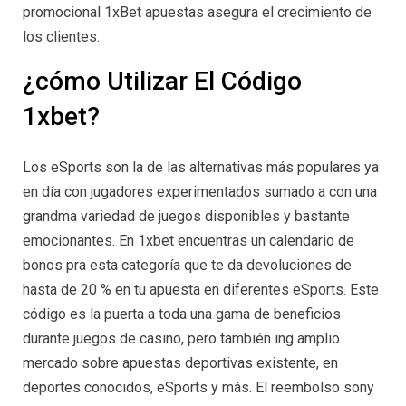
promocional 1xBet apuestas asegura el crecimiento de
los clientes.
¿cómo Utilizar El Código
1xbet?
Los eSports son la de las alternativas más populares ya
en día con jugadores experimentados sumado a con una
grandma variedad de juegos disponibles y bastante
emocionantes. En 1xbet encuentras un calendario de
bonos pra esta categoría que te da devoluciones de
hasta de 20 % en tu apuesta en diferentes eSports. Este
código es la puerta a toda una gama de beneficios
durante juegos de casino, pero también ing amplio
mercado sobre apuestas deportivas existente, en
deportes conocidos, eSports y más. El reembolso sony