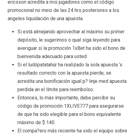
ericsson acredita a mis jugadores como el código
promocional no meio de las 24 hrs posteriores a los
angeles liquidación de una apuesta.
Si está almejando aprovechar al máximo su primer
depósito, le sugerimos o qual siga leyendo para
averiguar si la promoción 1xBet ha sido el bono de
bienvenida adecuado para usted.
Si el ludópatatahúr ha realizado la sola apuesta ‘s
resultado correcto con la apuesta pierde, se
acredita una bonificación igual p? linje med apuesta
perdida an el límite para reembolso.
Entonces, lo más importante, debe percibir su
código de promoción 1XLIVE777 para asegurarse
de que ha sido elegible para el bono equivalente
máximo de $ 140.
El compa?ero más reciente ha sido el equipo sobre