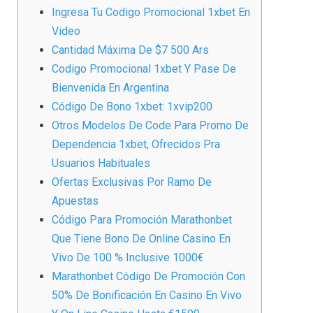
Ingresa Tu Codigo Promocional 1xbet En
Video
Cantidad Máxima De $7 500 Ars
Codigo Promocional 1xbet Y Pase De
Bienvenida En Argentina
Código De Bono 1xbet: 1xvip200
Otros Modelos De Code Para Promo De
Dependencia 1xbet, Ofrecidos Pra
Usuarios Habituales
Ofertas Exclusivas Por Ramo De
Apuestas
Código Para Promoción Marathonbet
Que Tiene Bono De Online Casino En
Vivo De 100 % Inclusive 1000€
Marathonbet Código De Promoción Con
50% De Bonificación En Casino En Vivo